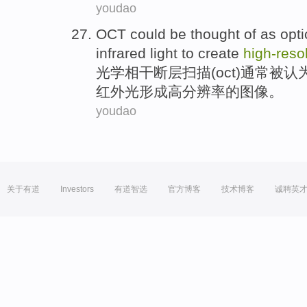
youdao
OCT could
be
thought
of
as
opti
infrared light to
create
high-
reso
光学
相干断层扫描(
oct
)通常
被
认
红外光
形成
高分辨率
的
图像
。
youdao
关于有道
Investors
有道智选
官方博客
技术博客
诚聘英