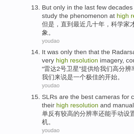
But
only
in
the last
few decades
study
the
phenomenon
at
high
r
但是
，
直到
最近
几十
年，
科学家
象
。
youdao
It was only then that the Radars
very
high
resolution
imagery, co
“雷达
2
号卫星
”
提供
给
我们
高
分辨
我们来说是一个极佳的开始。
youdao
SLRs
are
the
best
cameras
for
c
their
high
resolution
and
manual
单反
有
较高
的
分辨率
还能
手动
设
机
。
youdao