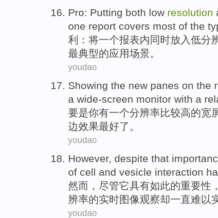
Pro
:
Putting
both
low
resolution
one
report
covers
most
of the
ty
利
：
将
一个
报表
内
同时
放入
低
分
最
典型
的
应用场景
。
youdao
Showing
the
new
panes
on
the r
a
wide-screen
monitor
with a
rel
要是
你
有
一个
分辨率
比较
高
的
宽
边
效果
最好
了
。
youdao
However
,
despite
that importan
of
cell
and
vesicle
interaction
ha
然而
，
尽管
它具有
如此
的重要性
辨率
的
实时
图像观察
却
一直
难以
youdao