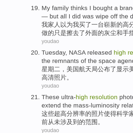
My
family
thinks
I
bought
a
bran
—
but
all
I
did
was wipe
off the
我
家人
以为
我
买了
一台
崭新
的
高
做
的
只是
擦去
了
外面的
灰尘
和
手
youdao
Tuesday
,
NASA
released
high
r
the
remnants
of
the space agen
星期二
，美国
航天局
公布了
显示
高清
照片
。
youdao
These
ultra-
high
resolution
phot
extend
the
mass-luminosity
rela
这些
超高
分辨率
的
照片
使得
科学
前从未涉及到的范围。
youdao