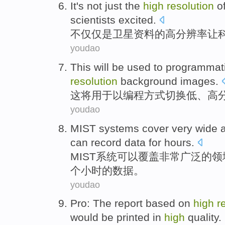
It
's
not
just
the
high
resolution
o
scientists
excited
.
不仅仅
是
卫星
资料
的
高
分辨率
让
youdao
This
will be
used
to programmati
resolution
background
images
.
这
将
用于
以
编程方式
切换
低
、
高
youdao
MIST
systems
cover
very
wide
can
record
data
for hours
.
MIST
系统
可以覆盖
非常
广泛
的
领
个
小时的
数据
。
youdao
Pro
:
The report
based on
high
r
would be
printed
in
high
quality.