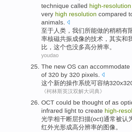
technique
called
high-
resolution
very
high
resolution
compared
t
animals
.
至于
人类，
我们
所
能
做
的
稍稍
有
率
核
磁共振
成像的
技术
，其实和
比
，
这个
也
没
多高
分辨率
。
youdao
The
new
OS
can
accommodate
of
320 by 320
pixels
.
这个
新的
操作系统
可
容纳
320
x3
《柯林斯英汉双解大词典》
OCT could
be
thought
of
as
opti
infrared light to
create
high-
reso
光学
相干断层扫描(
oct
)通常
被
认
红外光
形成
高分辨率
的
图像
。