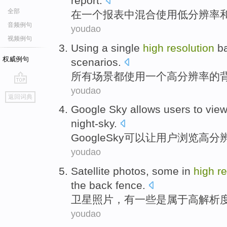
report
.
全部
在
一个
报表中
混合使用
低
分辨率
音频例句
youdao
视频例句
Using
a
single
high
resolution
b
权威例句
scenarios
.
所有
场景都
使用
一
个
高
分辨率
的
youdao
go
返回词典
top
Google
Sky
allows
users
to vie
night-sky
.
Google
Sky
可以让
用户
浏览
高
分
youdao
Satellite
photos
,
some
in
high
re
the back fence
.
卫星
照片
，
有一些
是属于
高
解析
youdao