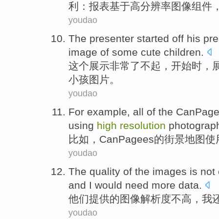
利
：
报表
基于
高
分辨率
图像
组件
youdao
The
presenter
started
off his
pre
image
of
some
cute
children
.
这个
展示
非常了不起，
开始
时，
小孩
图片
。
youdao
For example
, all
of the
CanPage
using
high
resolution
photograp
比如
，
CanPagees
的
街景
地图
使
youdao
The quality
of
the
images
is not
and
I
would
need
more
data
.
他们提供
的
图像
解析度
不
高
，
我
youdao