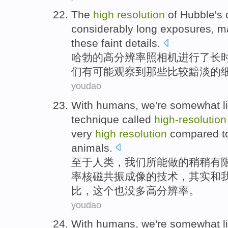
The
high
resolution
of
Hubble's
considerably
long
exposures
,
m
these
faint
details
.
哈勃的
高
分辨率
照相机
进行
了
长
们
有可能
观察
到
那些
比较黯淡
的
youdao
With humans
,
we
're somewhat
technique
called
high-
resolution
very
high
resolution
compared
t
animals
.
至于
人类，
我们
所
能
做
的
稍稍
有
率
核磁共振成像
的
技术
，其实和
比
，这个也
没
多高
分辨率
。
youdao
With humans
,
we
're somewhat
l