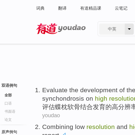
词典
翻译
有道精品课
云笔记
中英
有道 - 网易旗下搜索
双语例句
Evaluate
the
development
of th
全部
synchondrosis
on
high
resolutio
口语
评估
蝶
枕软骨结合
发育
的
高
分辨
书面语
youdao
论文
Combining
low
resolution
and
h
原声例句