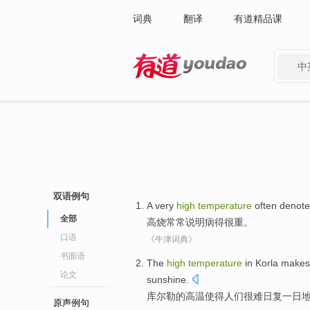
词典
翻译
有道精品课
中
有道 - 网易旗下搜索
双语例句
A very
high
temperature
often
denot
全部
高烧
常常
说明病得
很
重。
口语
《牛津词典》
书面语
T
he
high
temperature
in Korla makes i
论文
sunshine.
库
尔勒的高温使得人们很难日复一日
原声例句