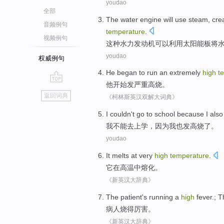
youdao
全部
T
he water engine will use steam, cr
音频例句
temperature
.
视频例句
这
种水力发动机可以利用太阳能板将
youdao
权威例句
He
began to
run an extremely
high
t
他
开始
发严重
高烧
。
go
返回词典
《柯林斯英汉双解大词典》
top
I
couldn't go to school because I als
我
不能去上学，因为我也发高烧了。
youdao
It
melts
at
very
high
temperature
.
它
在
高温
中熔化
。
《新英汉大辞典》
The
patient
's running a
high
fever
.; 
病人
烧得厉害
。
《新英汉大辞典》