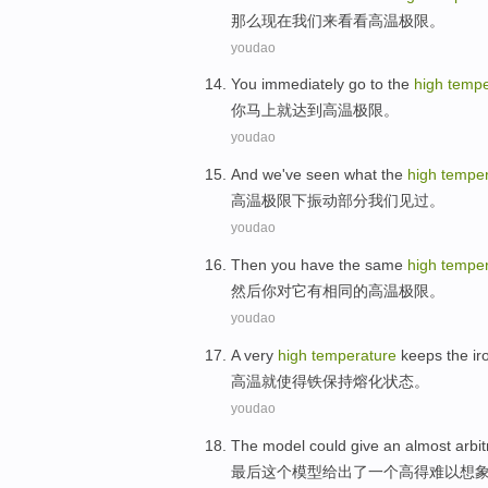
那么
现在
我们
来
看看
高温
极限。
youdao
You
immediately go
to the
high
tempe
你
马上
就达到
高温
极限。
youdao
And
we
've seen what
the
high
temper
高温
极限下振动部分
我们
见
过
。
youdao
Then
you
have
the
same
high
temper
然后
你
对
它
有
相同
的
高温
极限
。
youdao
A
very
high
temperature
keeps the
ir
高温
就
使得
铁
保持
熔化
状态
。
youdao
The
model
could
give
an
almost arbitr
最后这个
模型
给出
了
一个
高
得
难以
想