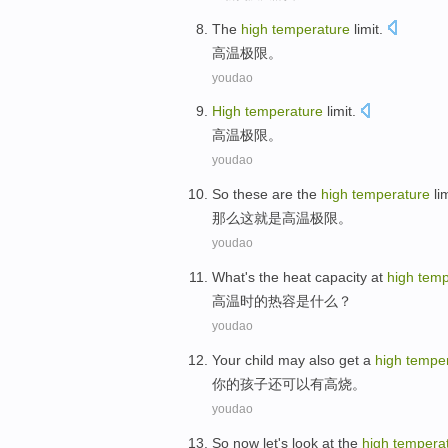
The
high
temperature
limit
.
高温
极限
。
youdao
High
temperature
limit
.
高温
极限
。
youdao
So
these
are
the
high
temperature
li
那么
这
就是
高温
极限
。
youdao
What
's the
heat
capacity
at
high
temp
高温
时
的
热
容
是
什么
？
youdao
Your
child
may
also
get a
high
tempe
你
的
孩子
还
可以
有
高烧
。
youdao
So
now
let
's
look at
the
high
tempera