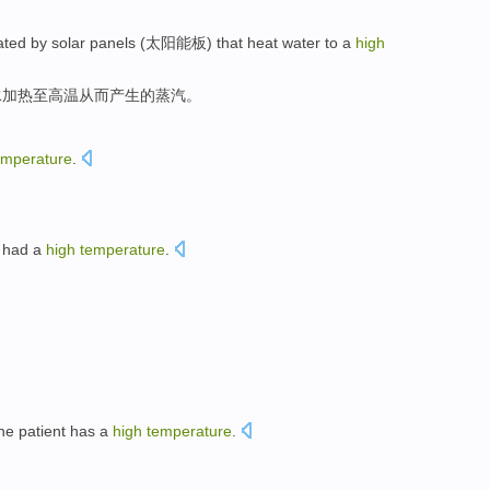
eated by solar panels (太阳能板) that heat water to a
high
水加热至高温从而产生的蒸汽。
emperature
.
o had a
high
temperature
.
The patient has a
high
temperature
.