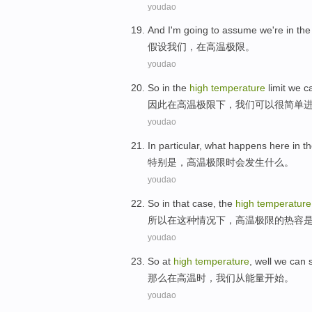
youdao
And I'm going to
assume
we
're in the
假设
我们
，
在
高温
极限
。
youdao
So
in
the
high
temperature
limit
we
c
因此
在
高温
极限下
，
我们
可以
很简单
youdao
In particular
,
what
happens here
in
th
特别是
，
高温
极限
时会
发生
什么
。
youdao
So
in
that
case
, the
high
temperature
所以
在
这种
情况下
，
高温
极限
的
热
容
youdao
So
at
high
temperature
, well
we
can
那么
在
高温
时，
我们
从能量
开始
。
youdao