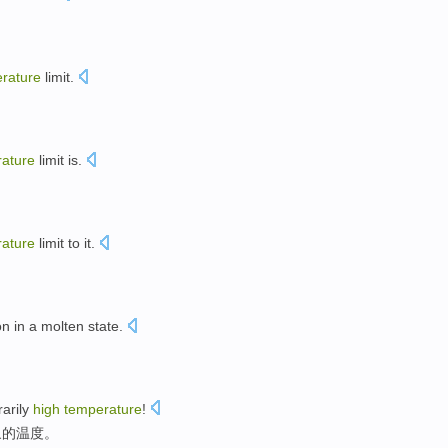
rature
limit
.
ature
limit
is.
ature
limit
to
it
.
on
in
a molten
state
.
arily
high
temperature
!
象的
温度
。