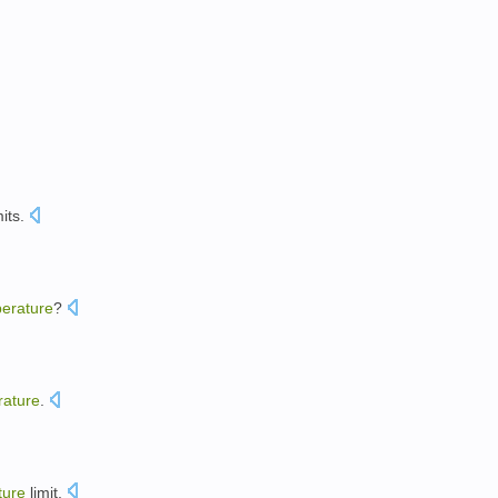
mits
.
erature
?
rature
.
ture
limit
.