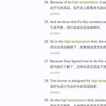
Because
of
its
high
temperature
,
it a
由于
它
的
高温
，
似乎
在人眼看来为蓝
youdao
And
we
know that
it
's
this constant v
它
是
常数
，
我们
知道
在
高温
极限时
。
youdao
So
in
the
high
temperature
limit
, the
所以
在
高温
极限下
，
能量
随
温度
变化
youdao
Because
they
figured
how to do
this
a
因为
他们
了解了
，
怎样
在
高压
高温
下
youdao
This
burner
is
designed
for
high
temp
该炉
头
设计
为
从
炉
头
砖
高温
辐射
。
youdao
So
the
high
temperature
limit
,
physica
因此
高温
极限
，
从物理
的角度
是
容易