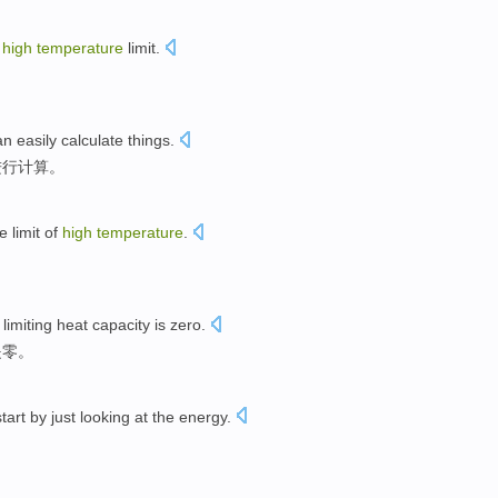
high
temperature
limit
.
an
easily
calculate
things.
进行计算
。
e limit
of
high
temperature
.
limiting
heat
capacity
is
zero
.
是
零
。
start
by just looking
at
the energy.