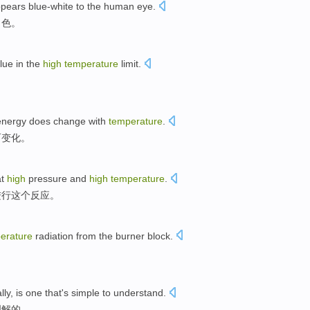
ppears blue-white
to the human
eye
.
白色。
alue
in
the
high
temperature
limit
.
energy
does
change
with
temperature
.
而变化
。
t
high
pressure
and
high
temperature
.
进行
这个
反应。
erature
radiation
from
the
burner
block
.
lly
,
is one that's
simple to
understand
.
理解
的。