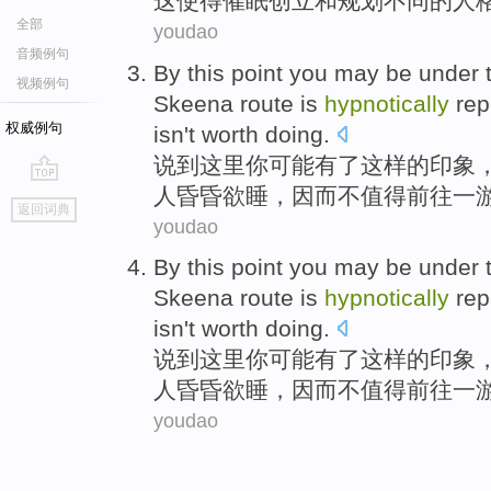
这
使得
催眠创立
和
规划
不同
的
人
全部
youdao
音频例句
By
this
point
you
may be
under 
视频例句
Skeena
route
is
hypnotically
repe
权威例句
isn't
worth
doing.
说到
这里
你
可能
有了这样的
印象
人
昏昏欲睡
，
因而
不
值得前往一
go
返回词典
top
youdao
By
this
point
you
may be
under 
Skeena
route
is
hypnotically
repe
isn't
worth
doing.
说到
这里
你
可能
有了这样的
印象
人
昏昏欲睡
，
因而
不
值得前往一
youdao