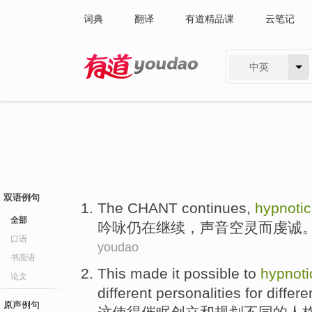
词典
翻译
有道精品课
云笔记
中英
有道 - 网易旗下搜索
双语例句
The CHANT
continues
,
hypnotic
全部
吟咏
仍在继续
，
声音空灵而虔诚
口语
youdao
书面语
This
made it possible to
hypnoti
论文
different
personalities
for
differe
原声例句