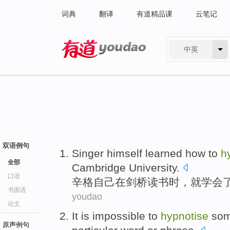
词典
翻译
有道精品课
云笔记
中英
有道 - 网易旗下搜索
双语例句
Singer
himself
learned how to
h
全部
Cambridge University
.
口语
辛格
自己
在
剑桥读书时，就
学会
书面语
youdao
论文
It is impossible
to
hypnotise
so
原声例句