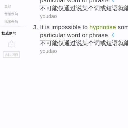
particular
word
or
phrase
.
全部
不
可能
仅
通过
说
某个
词
或短语就
音频例句
youdao
视频例句
It is impossible
to
hypnotise
so
权威例句
particular
word
or
phrase
.
不
可能
仅
通过
说
某个
词
或短语就
youdao
go
返回词典
top