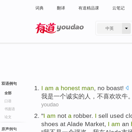
词典
翻译
有道精品课
云笔记
中英
有道 - 网易旗下搜索
双语例句
I
am
a
honest
man
,
no
boast
!
全部
我
是
一个
诚实的
人
，
不
喜欢吹牛
口语
youdao
书面语
"
I
am
not
a
robber
.
I
sell
used
cl
论文
shoes
at Alade
Market
,
I
am
an
原声例句