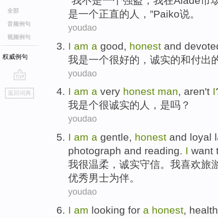
“
我
不是
一
个
强盗
，我
在
Alade
市
全部
是
一
个
正直
的
人
，”
Paiko
说
。
音频例句
youdao
视频例句
I
am
a
good
,
honest
and
devote
权威例句
我
是
一个
很好的
，
诚实的
和
付出
youdao
go
I
am
a
very
honest
man
, aren't
I
返回词典
top
我
是个
很
诚实的
人
，是吗？
youdao
I
am
a
gentle
,
honest
and loyal 
photograph
and
reading
.
I
want 
我
很
温柔
，
诚实
守信。我
喜欢
旅
优秀
男士为伴。
youdao
I
am
looking for
a
honest
, healt