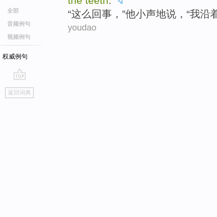
the
teeth
."
全部
“
这么回事
，”
他
小声地说
，“
我
沿
音频例句
youdao
视频例句
权威例句
go
返回词典
top