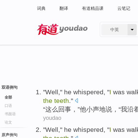
词典
翻译
有道精品课
云笔记
中英
有道 - 网易旗下搜索
双语例句
"
Well
,"
he
whispered
, "
I
was wal
全部
the
teeth
."
口语
“
这么回事
，”
他
小声地说
，“
我
沿
书面语
youdao
论文
"
Well
,"
he
whispered
, "
I
was wal
原声例句