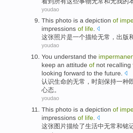
看到
所有
这些事物
无常
和
无我的
youdao
This
photo
is
a
depiction
of
imp
impressions
of
life
.
这
张照片
是
一个
描绘
无常
，出版
youdao
You understand
the
impermane
keep
an
attitude
of
not
recalling
looking forward to
the
future
.
认识
生命
的
无常
，
时刻
保持
一种
心态
。
youdao
This
photo
is a
depiction
of
imp
impressions
of
life
.
这
张图片
描绘
了生活
中
无常
和
铭