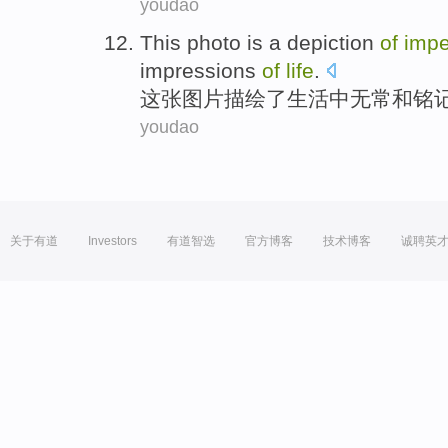
youdao
This
photo
is a
depiction
of
imp
impressions
of
life
.
这
张图片
描绘
了生活
中
无常
和
铭
youdao
关于有道
Investors
有道智选
官方博客
技术博客
诚聘英