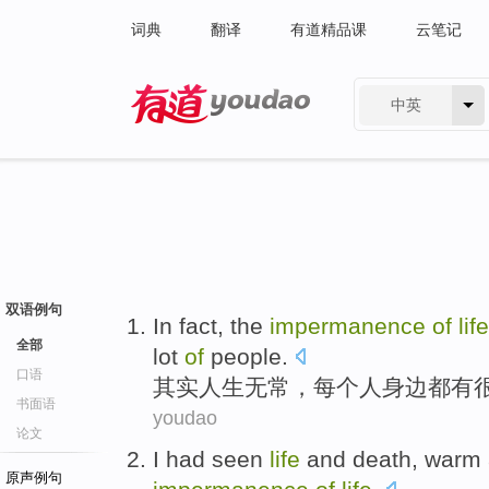
词典
翻译
有道精品课
云笔记
中英
有道 - 网易旗下搜索
双语例句
In fact
, the
impermanence
of
life
全部
lot
of
people
.
口语
其实
人生
无常
，
每个
人身边都
有
书面语
youdao
论文
I had
seen
life
and death, warm
原声例句