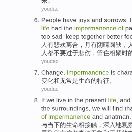
来。
youdao
People
have
joys and sorrows
, 
life
had
the
impermanence
of
pa
too
sad
,
keep
together
better
fo
人
有
悲欢
离合，
月
有阴晴圆
缺
，
人都
不要
过于
悲伤
，
留住
相聚时
youdao
Change
,
impermanence
is
chara
变化
和无常
是
生命
的
特征
。
youdao
If we live in
the
present
life
, an
the
surroundings
,
we
will
find
th
of
impermanence
and
anatman.
与
当下
的
生命
相接触，
深入地
观