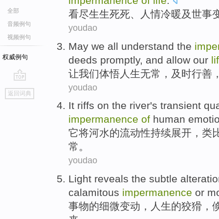
impermanence
of
life
.
全部
看
尽生生死死、人情
冷暖及
世事
音频例句
youdao
视频例句
May
we
all understand the
impe
权威例句
deeds
promptly
, and
allow
our
li
让
我们
体悟人生无常
，
及时行善
youdao
go
返回词典
top
It
riffs on the
river
's
transient qua
impermanence
of
human
emoti
它
将
河水
的
流动性持续展开，
类
常
。
youdao
Light
reveals
the
subtle
alterati
calamitous
impermanence
or mo
事物
的
细微
变动
，
人生
的
狡猾
，