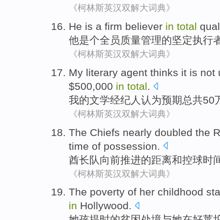
《柯林斯英汉双解大词典》
He
is a
firm
believer
in
total
qual
他
是个
全员
质量
管理
的
坚定
执行
《柯林斯英汉双解大词典》
My
literary
agent
thinks it
is not
$500,000
in
total
.
我
的
文学
经纪人
认为
预期
总共
50
《柯林斯英汉双解大词典》
The Chiefs
nearly
doubled
the
R
time
of
possession
.
酋长
队向前推进的距离
和
控
球
时
《柯林斯英汉双解大词典》
The
poverty
of
her
childhood
st
in
Hollywood
.
她
孩提时
的
贫困
处境
与
她
在
好莱