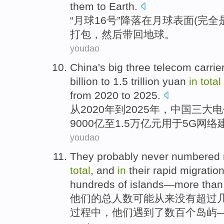
them to
Earth
.
“
月球
16
号
”
降落
在
月球
表面
(
完全
打包
，
然后
带回
地球
。
youdao
China's
big three
telecom
carrie
billion
to
1.5 trillion yuan
in
total
from
2020 to 2025.
从
2020年
到
2025年，
中国
三
大
电
9000亿至1.5万亿元用于
5
G
网络
youdao
They
probably
never
numbered
total
, and
in
their
rapid
migratio
hundreds of
islands
—more
than
他们
的
总人数
可能
从来
没有
超过
过程中，他们
遇到了
数百
个
岛屿