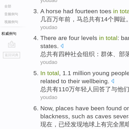
youdao
全部
A horse had
fourteen
toes
in
tot
音频例句
几百万
年前
，马总
共有
14
个
脚趾
视频例句
youdao
权威例句
There are
four
levels
in
total
:
ba
states
.
go
总共
有
四
种社会组织：
群体
、
部
返回词典
top
youdao
In
total
, 1.1 million
young peopl
related
to
their
wellbeing
.
总共
有110万
年轻人
回答了
与
他
youdao
Now
,
places
have been
found
o
blackness
,
such as
caves
sever
现在
，
已经
发现
地球
上
有
完全
黑