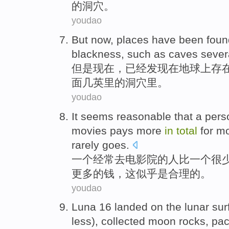
的
洞穴
。
youdao
But
now
,
places
have been
foun
blackness
,
such as
caves
sever
但是
现在
，
已经
发现
在
地球上
存
面
几
英里
的
洞穴里
。
youdao
It
seems
reasonable
that
a
pers
movies
pays
more
in
total
for
mo
rarely
goes.
一
个
经常
去
电影院
的
人
比
一个
很
更多
的钱，
这
似乎是
合理
的。
youdao
Luna
16
landed
on
the
lunar
sur
less),
collected
moon
rocks
,
pac