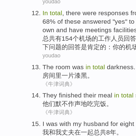
youdao
In
total
,
there
were
responses
f
68%
of
these
answered
"yes"
to
own and
have
meetings
facilitie
总共
有
154个
机场
的
工作人员
回
下问题的回答是肯定的：
你
的
机
youdao
The room
was
in
total
darkness
.
房间
里一片漆黑。
《牛津词典》
They
finished
their
meal
in
total
他们
默不作声
地
吃完
饭
。
《牛津词典》
I
was
with
my
husband
for
eight
我
和
我
丈夫
在
一起
总共
8
年
。