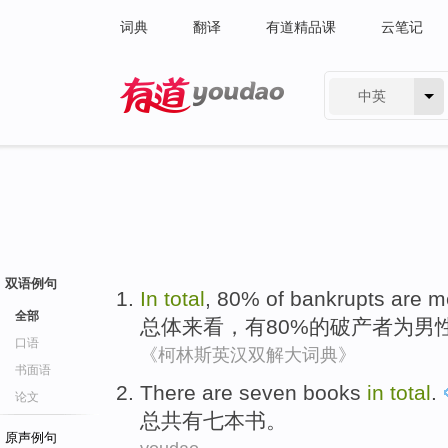
词典
翻译
有道精品课
云笔记
中英
有道 - 网易旗下搜索
双语例句
In
total
, 80%
of
bankrupts
are
m
全部
总体
来看，有80%
的
破产
者为男
口语
《柯林斯英汉双解大词典》
书面语
There are
seven
books
in
total
.
论文
总共
有
七
本书
。
原声例句