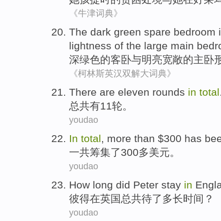
《牛津词典》
The
dark
green spare
bedroom
lightness
of
the large
main
bedr
深绿色
的客
卧
与
明亮宽敞
的
主
卧
《柯林斯英汉双解大词典》
T
here are eleven rounds
in
total
总
共有11轮。
youdao
I
n
total
, more than $300 has bee
一
共筹集了300多美元。
youdao
H
ow long did Peter stay
in
Engl
彼
得在英国总共待了多长时间？
youdao