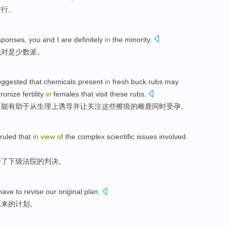
进行。
sponses
,
you
and
I
are definitely
in
the minority
.
绝对
是
少数派。
uggested
that
chemicals
present
in
fresh
buck
rubs
may
onize fertility
in
females
that visit
these
rubs
.
可能
有助于
从生理上
诱导
并
让关注
这些
擦痕的
雌
鹿同时受孕。
ruled that
in
view
of
the
complex
scientific
issues
involved
.
持
了
下级
法院
的
判决
。
 have to
revise
our original
plan
.
原来
的
计划
。