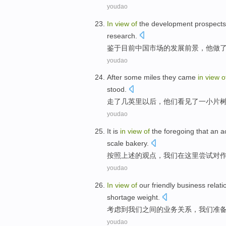
youdao
In
view
of
the
development
prospects
research
.
鉴于
目前
中国
市场
的
发展
前景
，
他
做
youdao
After
some
miles
they
came
in
view
o
stood
.
走
了
几
英里
以后
，
他们
看见
了
一小
片
youdao
It is
in
view
of
the
foregoing
that an 
scale
bakery
.
按照上述
的
观点
，我们
在
这里
尝试
对
youdao
In
view
of
our
friendly
business
relati
shortage
weight.
考虑
到
我们
之间
的
业务
关系
，
我们
准
youdao