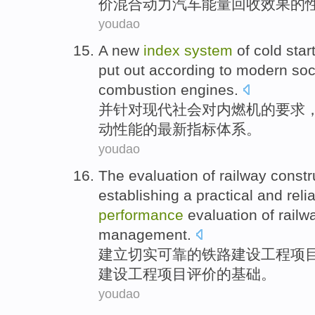
价混合动力汽车
能量
回收
效果
的
youdao
A
new
index
system
of
cold
star
put
out
according to
modern
soc
combustion
engines.
并
针对
现代
社会
对
内燃机
的
要求
动
性能
的
最新
指标
体系
。
youdao
The
evaluation
of
railway
constr
establishing a
practical and
reli
performance
evaluation of railw
management
.
建立
切实
可靠
的
铁路
建设
工程
项
建设工程项目评价的
基础
。
youdao