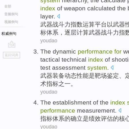
system
hierarchy
, the
calculate
全部
index
of weapon
calculated
the 
音频例句
layer
.
视频例句
武器
战斗力
指数
运算
平台
以
武器
标
体系
，
逐层
计算
武器战斗力
指
权威例句
youdao
The
dynamic
performance
for
w
go
返回词典
top
tactical
technical
index
of
shoot
test
assessment
system
.
武器装备
动态
性能
是
靶场
鉴定
、
术
指标
之一
。
youdao
The
establishment
of
the
index
performance
measurement
.
指标
体系
的
确立
是
绩效
评估
的
核
youdao