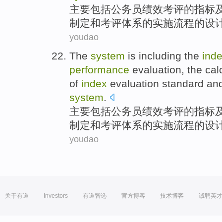
主要包括
公务员
绩效
考评
的
指标
制定
和
考评
体系
的实施流程的设
youdao
The
system
is
including
the
ind
performance
evaluation
, the ca
of
index
evaluation
standard
an
system
.
主要包括
公务员
绩效
考评
的
指标
制定
和
考评
体系
的实施流程的设
youdao
关于有道
Investors
有道智选
官方博客
技术博客
诚聘英