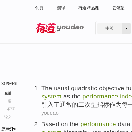
词典
翻译
有道精品课
云笔记
中英
有道 - 网易旗下搜索
双语例句
The
usual
quadratic
objective
fu
全部
system
as
the
performance
ind
口语
引入
了
通常
的
二次型指标
作为
每
书面语
youdao
论文
Based
on the
performance
data
原声例句