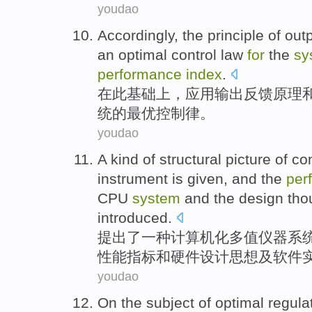
youdao
Accordingly
, the
principle
of
out
an
optimal
control
law
for
the
sy
performance
index
.
在
此基础
上
，
应用
输出
反馈
原理
统
的
最
优
控制
律
。
youdao
A
kind of
structural picture of
co
instrument
is
given
,
and
the
per
CPU
system
and
the
design
tho
introduced
.
提出
了一
种
计算机化
多
值
仪器系
性能
指标
和
硬件
设计
思想
及
软件
youdao
On
the
subject
of
optimal
regula