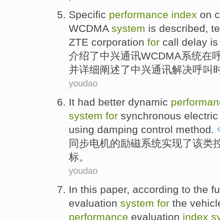
Specific
performance
index
on
c
WCDMA
system
is
described
,
t
ZTE corporation
for
call delay i
介绍
了
中兴
通讯
WCDMA
系统
在
并详细
阐述
了中兴通讯解决呼叫
youdao
It
had
better
dynamic
performan
system
for
synchronous
electric
using damping
control
method.
同步
电机
的
励磁
系统
实现了该类
标
。
youdao
In this paper,
according
to the
f
evaluation
system
for
the
vehicl
performance
evaluation
index
s