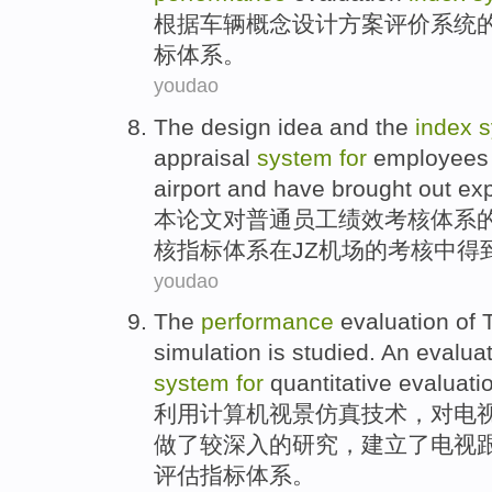
根据
车辆
概念
设计方案
评价
系统
标
体系
。
youdao
The
design
idea
and
the
index
s
appraisal
system
for
employee
airport
and
have brought
out
ex
本
论文
对
普通
员工
绩效
考核
体系
核
指标
体系
在
JZ
机场
的考核中
得
youdao
The
performance
evaluation
of
simulation
is
studied
. An evalua
system
for
quantitative
evaluati
利用计算机
视景
仿真
技术，对
电
做
了
较深入的
研究
，
建立了
电视
评估
指标
体系
。