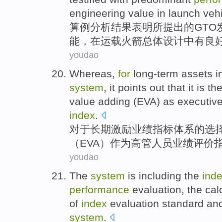
engineering
value
in
launch
veh
算例分析结果表明所提出的
GTO
能
，
在
运载
火箭
总体
设计中
有
良
youdao
Whereas,
for
long-term
assets i
system
, it
points
out that it
is th
value
adding
(
EVA
)
as
executiv
index
.
对于
长期
激励
业绩
指标
体系
的
选
（
EVA
）
作为
高管人员
业绩
评价
youdao
The
system
is
including
the
ind
performance
evaluation
, the ca
of
index
evaluation
standard
an
system
.