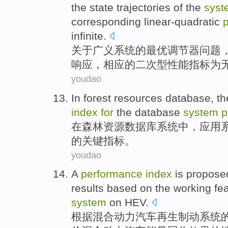
the
state
trajectories
of the
syst
corresponding
linear-quadratic
infinite
.
关于
广义
系统
的
最优
调节器
问题
响应，
相应
的二次型
性能
指标
为
youdao
In
forest
resources
database
,
th
index
for
the
database
system
p
在
森林
资源
数据库
系统中，
应用
的
关键
指标
。
youdao
A
performance
index
is
propose
results
based
on
the
working
fe
system
on
HEV
.
根据
混合
动力汽车
再生
制动
系统