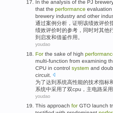
In the
analysis
of
the
PJ brewery
that the
performance
evaluation
brewery
industry
and
other
indus
通过
案例
分析
，
证明
该
绩效
评价
绩效评价时的
参考
，同时对
其他
到启发
和
借鉴作用。
youdao
For
the
sake
of
high
performanc
multi-function
from
examining the
CPU
in
control
system
and doub
circuit
.
为了
达到
系统
高性能
的
技术
指标
系统中
采用
了
双
cpu
，主
电路
采用
youdao
This approach
for
GTO
launch
t
testified
with predominant
perfo