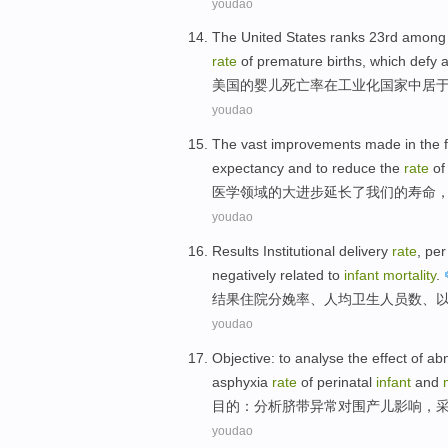
youdao
The United States
ranks
23rd
among
rate
of
premature births
,
which
defy
美国
的
婴儿
死亡率
在
工业化
国家
中居
youdao
The
vast
improvements made
in the
expectancy
and to
reduce
the
rate
o
医学
领域
的
大
进步
延长
了
我们
的
寿命
youdao
Results
Institutional delivery
rate
,
per
negatively
related to
infant
mortality
.
结果
住院
分娩率
、
人均
卫生
人员
数、
youdao
Objective
: to
analyse
the
effect
of
ab
asphyxia
rate
of
perinatal
infant
and
目的
：
分析
脐带
异常
对
围
产儿
影响
，
youdao