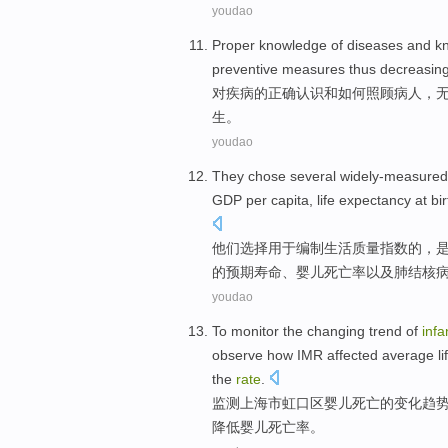
youdao
Proper
knowledge
of
diseases
and
k
preventive
measures
thus
decreasin
对
疾病
的正确
认识
和
如何
照顾
病人
，
生。
youdao
They
chose
several widely-measure
GDP
per capita
,
life expectancy
at bir
他们
选择
用于编制生活质量
指数
的
，
的
预期
寿命、
婴儿
死亡率
以及
肺结核
youdao
To
monitor
the
changing
trend
of
infa
observe how
IMR
affected
average
l
the
rate
.
监测
上海市
虹口区
婴儿
死亡
的
变化
趋
降低
婴儿死亡率。