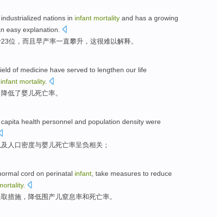
industrialized
nations
in
infant
mortality
and has a growing
an easy
explanation
.
于
23
位，而且
早产
率
一直攀升，
这
很
难以
解释。
field
of
medicine
have served to
lengthen
our
life
f
infant
mortality
.
，
降低
了
婴儿
死亡率
。
 capita
health
personnel
and
population
density
were
以及
人口
密度
与
婴儿死亡率
呈
负相关；
normal
cord
on
perinatal
infant
,
take
measures
to
reduce
mortality
.
采取
措施
，
降低
围产儿
窒息
率
和
死亡率
。