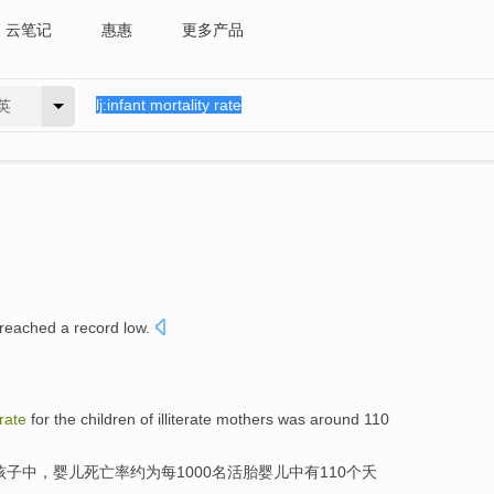
云笔记
惠惠
更多产品
英
reached a
record
low
.
rate
for
the
children
of
illiterate
mothers
was
around
110
孩子
中
，
婴儿
死亡率
约
为
每
1000名
活
胎婴儿中有110个夭