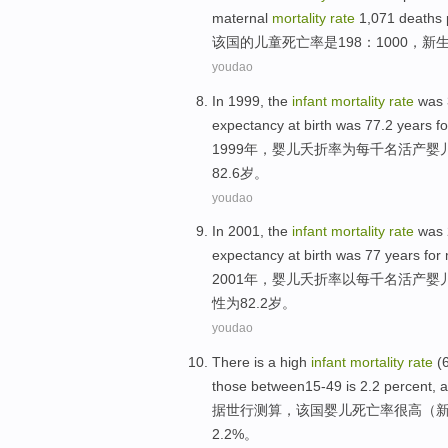
maternal
mortality
rate
1,071 deaths p
该国的
儿童
死亡率
是
198：1000，
新
youdao
In 1999, the
infant
mortality
rate
was 
expectancy
at birth
was 77.2
years
fo
1999年，
婴儿
夭折
率为
每
千名
活
产
婴
82.6岁。
youdao
In 2001, the
infant
mortality
rate
was 
expectancy
at birth
was 77
years
for
2001年，
婴儿
夭折
率
以
每
千名
活
产
婴
性为82.2岁。
youdao
There is
a high
infant
mortality
rate
(
those between15-49
is 2.2 percent,
a
据
世行
测算，该国
婴儿
死亡率
很高
（
2.2%。