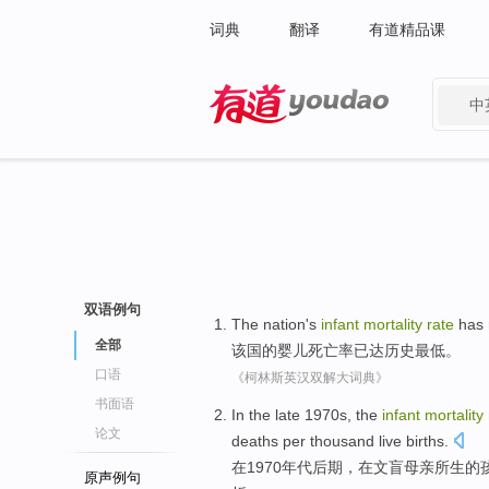
词典
翻译
有道精品课
中
有道 - 网易旗下搜索
双语例句
The nation
's
infant
mortality
rate
has
全部
该国
的
婴儿
死亡率
已
达
历史
最低
。
口语
《柯林斯英汉双解大词典》
书面语
In
the late 1970
s
, the
infant
mortality
论文
deaths
per
thousand
live
births
.
在
1970
年代后期
，在
文盲
母亲所
生
的
原声例句