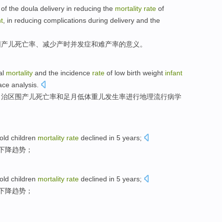
of the doula
delivery in
reducing
the
mortality
rate
of
nt
, in
reducing
complications
during delivery
and
the
围
产儿
死亡率
、
减少
产时
并发症
和
难产
率
的
意义
。
al
mortality
and
the
incidence
rate
of
low
birth weight
infant
ace analysis
.
自治区
围
产儿
死亡率
和
足月
低
体重
儿
发生率
进行
地理流行病学
old
children
mortality
rate
declined in
5
years
;
下降
趋势
；
old
children
mortality
rate
declined in
5
years
;
下降
趋势
；