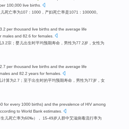
er 100,000 live births.
生儿
死亡率为107：1000，
产妇
死亡率是1071：100000。
3.2
per
thousand
live
births
and the
average
life
r
males
and 82.6
for
females.
儿
3.2宗；婴儿出生
时
平均
预期
寿命，
男性
为
77.2
岁
，女性为
2.7
per
thousand
live
births
and
the
average
life
males
and 82.2
years
for females.
儿
计算为2.7；至于出生
时
的
平均
预期
寿命，
男性
为
77
岁
，女
60
for
every 1000
births
) and
the prevalence
of
HIV among
ccording to
World
Bank
estimates
.
新生儿
死亡率
为
60
‰）， 15-49岁
人群
中
艾滋病毒流行率为