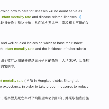
nowing
how to
care for
illnesses
will
no doubt
serve as
g
infant
mortality
rate
and
disease related
illnesses
.
无疑
将会
作为
预防
措施
，
从而
减少
婴儿
死亡率
和
相关
疾病的发
d
and
well-studied
indices
on which to base their
index
:
th
,
infant
mortality
rate
and
the
incidence
of
tuberculosis
.
是四个被广泛测量
并
得到充分研究的
指数
：
人均
GDP
、
出生
时
病
的
发病率
。
nt
mortality
rate
(IMR) in
Hongkou
district
Shanghai
,
ife expectancy
, in order to
take
proper
measures
to
reduce
势
，
观察
婴儿死亡率对
平均
期望
寿命
的
影响
，并
采取
相应
措施