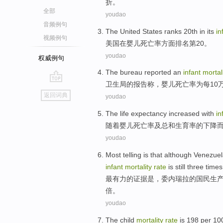
折。
全部
youdao
音频例句
The United States
ranks
20th
in
its
in
视频例句
美国
在
婴儿
死亡率
方面排名
第20
。
youdao
权威例句
The bureau
reported
an
infant
mortal
卫生局
的
报告称
，
婴儿
死亡率
为
每
10
go
返回词典
youdao
top
The life expectancy
increased
with
in
随着
婴儿
死亡率
及
总和
生育率
的
下降
youdao
Most
telling
is
that although
Venezuel
infant
mortality
rate
is still
three
times
最
有力
的证据
是
，
委内瑞拉
的
国民生
倍。
youdao
The
child
mortality
rate
is
198 per 10