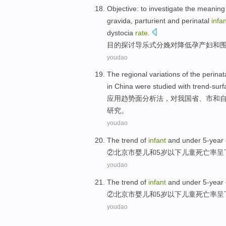
Objective:
to investigate
the
meaning
gravida,
parturient
and
perinatal
infa
dystocia
rate
.
目的
探讨
导乐
式
分娩对
降低
孕产妇
和
youdao
The
regional
variations of the
perinat
in China
were
studied
with
trend-surf
应用趋势
面
分析法，对
我国
省、市
和
研究
。
youdao
The
trend
of
infant
and
under
5-year
②
北京市
婴儿
和
5
岁
以下
儿童
死亡率
呈
youdao
The
trend
of
infant
and
under
5-year
②
北京市
婴儿
和
5
岁
以下
儿童
死亡率
呈
youdao