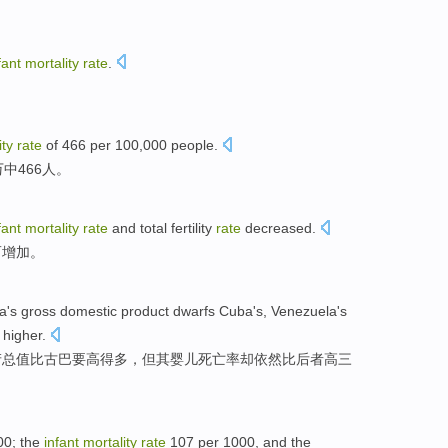
fant
mortality
rate
.
ity
rate
of 466
per
100,000
people
.
万中466人。
fant
mortality
rate
and
total
fertility
rate
decreased
.
而增加
。
a
's
gross
domestic product
dwarfs Cuba
's,
Venezuela
's
 higher
.
产
总值比
古巴
要高得多，但其
婴儿
死亡率
却
依然比后者高三
00;
the
infant
mortality
rate
107 per 1000, and the