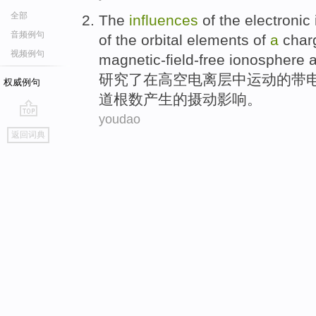
全部
The
influences
of the electronic
音频例句
of
the
orbital
elements
of
a
char
视频例句
magnetic-field-free
ionosphere
a
研究
了
在
高空
电离层
中
运动
的
带
权威例句
道根数
产生的摄动
影响
。
youdao
go
返回词典
top