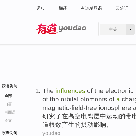
词典
翻译
有道精品课
云笔记
中英
有道 - 网易旗下搜索
双语例句
The
influences
of the electronic
全部
of
the
orbital
elements
of
a
char
口语
magnetic-field-free
ionosphere
a
书面语
研究
了
在
高空
电离层
中
运动
的
带
论文
道根数
产生的摄动
影响
。
youdao
原声例句