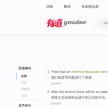
词典
翻译
有道精品课
中
有道 - 网易旗下搜索
双语例句
They
had an
informal
discussion
on
c
全部
他们
就
货币问题进行了
座谈
。
口语
youdao
书面语
After
the lecture
there will
be an
oppo
论文
讲座
之后
还有
机会
进行
非正式的
讨论
youdao
原声例句