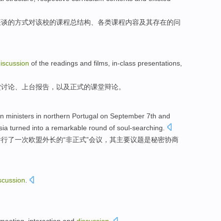
座谈
的
方式
对
该校
的
课程
总
结构
、
各类
课程
内容
及其
存在
的问
iscussion
of the
readings
and
films
,
in-class
presentations
,
堂
讨论
、
上台
报告
，
以及
正式
的课堂辩论。
gn ministers
in
northern
Portugal
on
September
7th
and
sia
turned
into
a remarkable
round
of
soul-searching
.
举行
了一
次
欧盟
外长
的“
非正式
”
会议
，其
主要
议题是秘密
协商
scussion
.