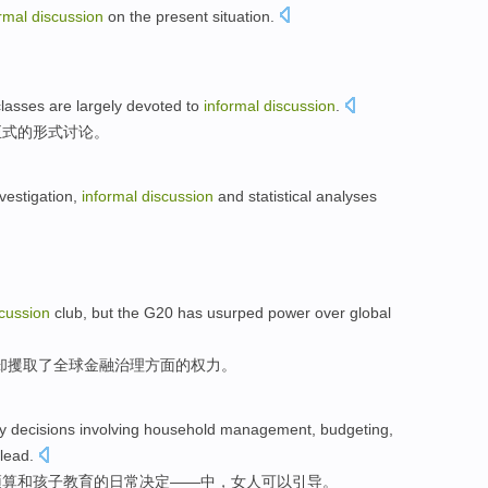
ormal
discussion
on
the present
situation
.
classes
are largely devoted
to
informal
discussion
.
正式的形式
讨论
。
nvestigation
,
informal
discussion
and
statistical
analyses
。
cussion
club
,
but
the G20 has usurped
power
over global
却攫取了
全球
金融
治理方面的
权力
。
y
decisions
involving
household
management
,
budgeting
,
lead
.
预算
和
孩子
教育
的
日常
决定
——中，女人
可以
引导
。