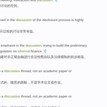
meeting
,
interaction
and
discussion
.
和
讨论
的空间。
lved in
the
discussion
of
the
disclosure
process
is highly
示
过程
的
讨论
非常
有益
。
emphasis
in the
discussion
,
trying to
build
the
preliminary
gulation
on
informal
finance
.
构建
对
非正规金融
进行
合法性甄别
以及
法律
规制
的
初步
框架
。
o
a
discussion
thread
,
not
an academic
paper
or
正式
的、
随意
的
跟帖
，
不是
学术
论文
或
作业
。
o
a
discussion
thread
,
not
an academic
paper
or