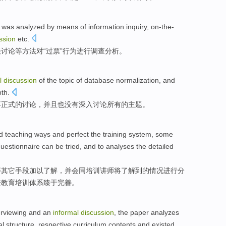
was analyzed
by
means
of
information
inquiry
,
on-the-
ssion
etc
.
谈
讨论
等
方法
对“
过
票
”
行为
进行
调查分析。
l
discussion
of
the
topic
of
database
normalization
,
and
pth
.
不正式
的
讨论
，
并且
也
没有
深入
讨论
所有
的
主题
。
d
teaching
ways
and
perfect
the
training
system
, some
uestionnaire
can be tried,
and
to
analyses
the
detailed
等
其它
手段
加以了解，
并
会同培训讲师将了解
到的
情况
进行分
进教育培训
体系
臻于完善
。
erviewing
and
an
informal
discussion
, the
paper analyzes
al
structure
,
respective
curriculum
contents
and
existed