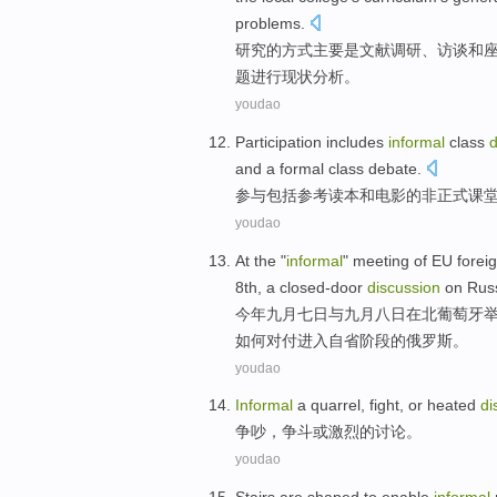
problems
.
研究
的
方式主要是
文献
调研、
访谈
和
题进行
现状
分析。
youdao
Participation
includes
informal
class
d
and
a
formal
class
debate.
参与
包括
参考读本
和
电影
的
非正式
课
youdao
At the "
informal
"
meeting
of
EU
forei
8th
,
a
closed-door
discussion
on Rus
今年
九月
七日
与
九月
八日
在
北
葡萄牙
如何
对付
进入
自省阶段的俄罗斯。
youdao
Informal
a
quarrel
, fight,
or
heated
di
争吵
，争斗
或
激烈
的
讨论
。
youdao