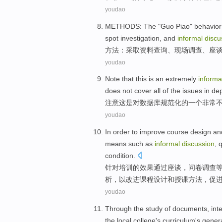
youdao
METHODS
: The "
Guo
Piao
"
behavior
spot
investigation
, and
informal
discu
方法
：
采取资料
查询
、
现场
调查
、
座
youdao
Note that
this
is
an
extremely
informa
does not
cover
all
of
the
issues in de
注意
这
是
对
数据库
规范化
的
一个
非常
youdao
In order
to
improve
course
design
an
means
such as
informal
discussion
,
q
condition
.
针对
培训
的效果通过
座谈
，
问卷调查
析
，
以
改进
课程
设计
和
授课
方法
，促
youdao
Through
the
study
of
documents
,
int
the
local college
's
curriculum
's gener