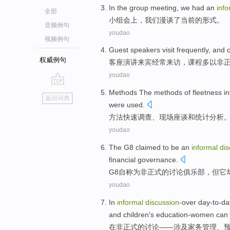
In the
group
meeting
,
we
had an
inf
全部
小组
会上
，
我们
漫谈
了
当前
的
形式
。
音频例句
youdao
视频例句
Guest
speakers
visit
frequently
, and
权威例句
客座
演讲来宾
经常
来访
，
课程
多
以
非
youdao
go
Methods
The methods of
fleetness
i
返回词典
top
were used.
方法
快速
调查
、现场
座谈
和
统计
分析
youdao
The
G8
claimed to
be
an
informal
dis
financial
governance
.
G8
自称
为
非正式
的
讨论
俱乐部
，
但
它
youdao
In
informal
discussion
-over
day-to-da
and
children
's
education-women
can
在
非正式的
讨论——
涉及
家务
管理
、