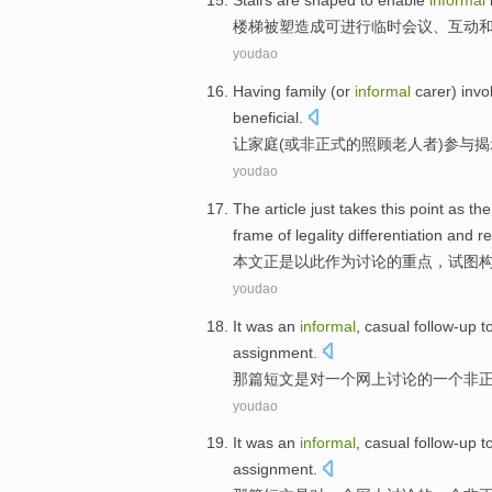
Stairs
are
shaped
to enable
informal
楼梯
被
塑造成
可
进行临时
会议
、
互动
youdao
Having
family
(
or
informal
carer
)
invo
beneficial
.
让
家庭
(
或
非正式
的
照顾老人者
)
参与
揭
youdao
The article
just
takes this
point
as
the
frame
of legality
differentiation
and
re
本文
正是
以此
作为
讨论
的
重点
，
试图
youdao
It
was
an
informal
,
casual
follow-up
t
assignment
.
那
篇短文
是
对
一
个
网上讨论
的一个
非
youdao
It
was
an
informal
,
casual
follow-up
t
assignment
.