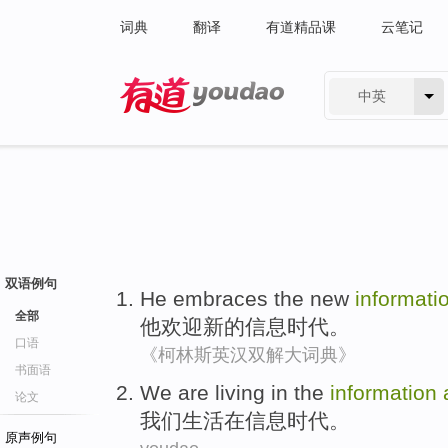
词典
翻译
有道精品课
云笔记
中英
有道 - 网易旗下搜索
双语例句
He
embraces
the
new
informati
全部
他
欢迎
新的
信息
时代
。
口语
《柯林斯英汉双解大词典》
书面语
W
e are living in the
information
论文
我
们生活在信息时代。
原声例句