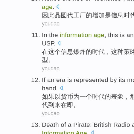
age
.
因此
晶圆代工厂
的
增加
是
信息
时
youdao
In
the
information
age
,
this
is an
USP
.
在
这个
信息
爆炸
的
时代
，
这种
策
型
。
youdao
If
an
era
is represented
by
its
m
hand.
如果
以
货币
为
一个
时代
的表象，
代到来在即。
youdao
Death
of
a
Pirate
:
British
Radio
Information
Age
.