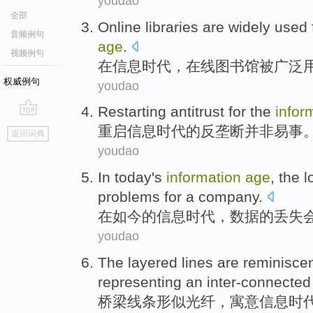
youdao
全部
O
nline libraries are widely used 
音频例句
age
.
视频例句
在
信息时代，在线图书馆被广泛
权威例句
youdao
Restarting
antitrust
for the
infor
go
重启
信息
时代
的
反垄断
并非
易事
返回词典
top
youdao
In
today
's
information
age
, the
l
problems
for
a
company
.
在
如今
的
信息
时代
，
数据
的
丢失
youdao
The
layered lines
are reminisce
representing
an inter-connected
桥梁
线条
形似
光纤
，寓意
信息
时