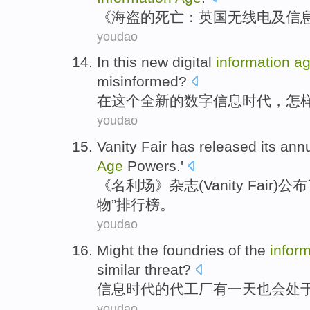
《
海盗
的
死亡
：
英国
无线电
及
信
youdao
In
this
new
digital
information
a
misinformed
?
在
这个
全新
的
数字
信息
时代
，
怎
youdao
Vanity Fair
has released its ann
Age
Powers
.'
《
名利场
》杂志(
Vanity
Fair)公
物”排行榜。
youdao
Might
the
foundries
of
the
infor
similar
threat
?
信息
时代
的
代工厂
有一
天
也会
处
youdao