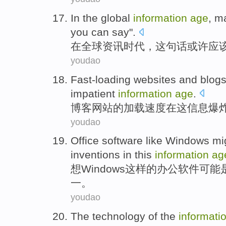
In
the global
information
age
,
ma
you can
say
".
在
全球
资讯
时代
，这句话
或许
应
youdao
Fast-loading
websites
and
blog
impatient
information
age
.
博客
网站
的
加载
速度
在
这
信息
爆
youdao
Office
software
like
Windows
mi
inventions
in
this
information
ag
想
Windows
这样
的
办公
软件
可能
一
。
youdao
The
technology
of
the
informati