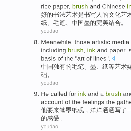
rice
paper,
brush
and
Chinese
i
好的
书法
艺术
是
书写人
的
文化
艺
纸
、
毛笔
、
中国
墨
的
完美
结合
。
youdao
Meanwhile, those
artistic
media
including
brush
,
ink
and
paper
,
basis
of
the "
art
of
lines
".
中国
独有
的
毛笔
、
墨
、
纸
等
艺术
础
。
youdao
He
called for
ink
and
a
brush
and
account
of the
feelings
the gath
他
要
来笔墨纸砚
，洋洋洒洒
写
了
的
感受
。
youdao