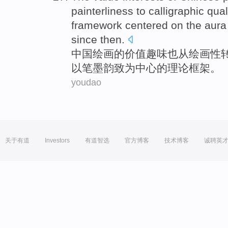
painterliness to
calligraphic
qual
framework
centered
on the aura
since
then.
中国
绘画
的
价值
趣味
也
从
绘画性
以笔墨
韵致为中心
的
理论
框架
。
youdao
关于有道
Investors
有道智选
官方博客
技术博客
诚聘英