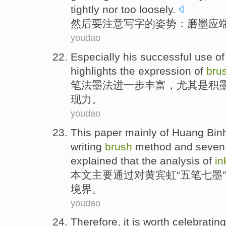
tightly
nor
too
loosely
.
然后
要注意
写字
的
姿势
：
磨
墨
应
youdao
Especially
his
successful
use
of
highlights the
expression
of
bru
笔法墨法进一步丰富，
尤其是
积
现力
。
youdao
This paper
mainly
of
Huang
Bin
writing
brush
method and
seven
explained that
the
analysis
of
in
本文
主要
通过
对
黄宾虹
“五笔
七
墨
境界
。
youdao
Therefore
, it
is
worth
celebrating