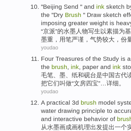
"Beijing Send " and
ink
sketch
b
the
"
Dry
Brush
"
Draw
sketch
eff
imposing
greater
weight
is
heav
“京派”的
水墨
人物
写生
以
素描
为基
墨重
，
用笔
严谨
，
气势
较大
，
份
youdao
Four
Treasures
of
the Study is 
the
brush
,
ink
,
paper
and
ink
sto
毛笔
、
墨
、
纸
和
砚台
是
中国
古代
把它们叫做“文房
四宝
”…
详细
。
youdao
A
practical
3
d
brush
model
syst
water
drawing
principle
to
accur
and
interactive
behavior
of
brus
从
水墨画
成
画
机理
出发
提出
一个