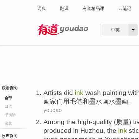
词典
翻译
有道精品课
云笔记
中英
有道 - 网易旗下搜索
双语例句
A
rtists did
ink
wash painting wit
全部
画
家们用毛笔和墨水画水墨画。
口语
youdao
书面语
A
mong the high-quality (质量) tr
论文
produced in Huzhou, the
ink
sti
原声例句