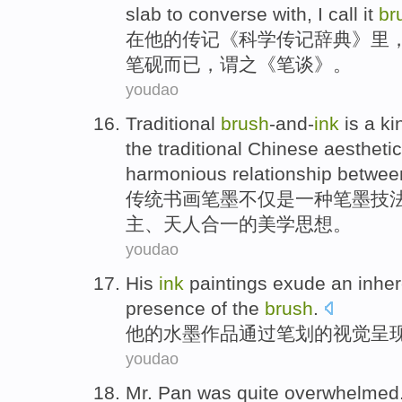
slab to converse with, I
call
it
br
在
他
的
传记
《
科学
传记辞典》
里
笔砚而已，
谓
之《笔谈》。
youdao
Traditional
brush
-and-
ink
is
a
ki
the traditional
Chinese
aestheti
harmonious
relationship betwee
传统
书画
笔墨不仅
是
一
种
笔墨
技
主、
天人
合一
的
美学
思想。
youdao
His
ink
paintings
exude
an
inher
presence
of
the
brush
.
他
的
水墨
作品
通过
笔划
的
视觉
呈
youdao
Mr.
Pan
was
quite overwhelmed