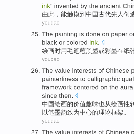
ink
"
invented
by the
ancient
Chi
由此
，
能
触摸
到
中国
古代
先人
创
youdao
The
painting
is done
on
paper
o
black
or
colored
ink
.
绘画
时
用
毛笔
蘸
黑
墨
或
彩墨
在
纸
youdao
The
value
interests
of
Chinese
p
painterliness to
calligraphic
qual
framework
centered
on the aura
since
then.
中国
绘画
的
价值
趣味
也
从
绘画性
以笔墨
韵致为中心
的
理论
框架
。
youdao
The
value
interests
of
Chinese
p