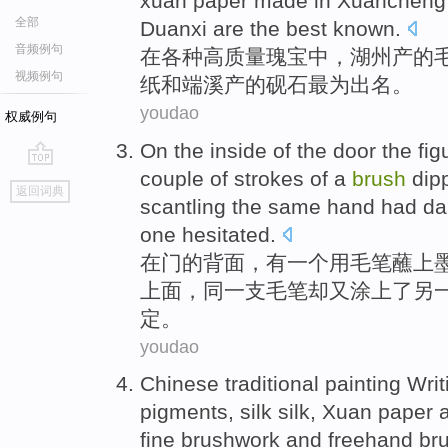
xuan paper made in Xuancheng
全部
Duanxi are the best known.
音频例句
在
各种高质量瑰宝中，湖州产的
视频例句
纸和端溪产的砚石最为出名。
youdao
权威例句
On
the
inside
of
the
door the
fig
couple of strokes of
a
brush
dip
go
返回词典
top
scantling
the same hand had
da
one
hesitated
.
在
门
的
背面
，
有
一个
用
毛笔
蘸
上
上面
，同一支毛笔却又
涂上了
另
定。
youdao
Chinese traditional painting
Wri
pigments
,
silk silk
,
Xuan paper
fine brushwork
and
freehand
bru