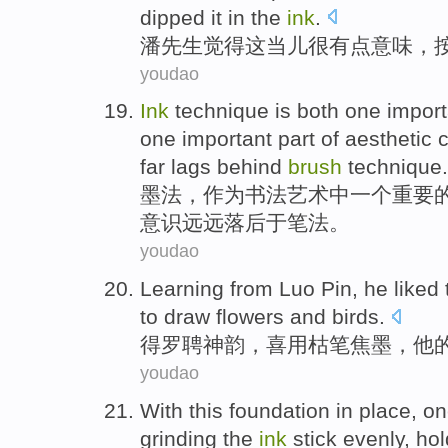
dipped it
in
the
ink
.
潘
先生
觉得这当儿
很
有点意味，
youdao
Ink
technique is both
one
import
one important
part
of
aesthetic
far lags
behind
brush
technique
.
墨法
，
作为
书法
艺术
中
一个
重要
意识
远远
落后于笔法。
youdao
Learning from Luo Pin
,
he
liked
to draw
flowers and birds
.
得
罗聘
神韵，
喜
用
枯
笔焦墨
，
他
youdao
With this foundation in place, o
grinding
the
ink
stick
evenly
,
hol