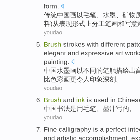
form
.
传统
中国画
以
毛笔
、
水墨
、
矿物
料
)
从
表现形式上分工笔画
和
写意
youdao
Brush
strokes
with
different
patt
elegant
and
expressive
art
work
painting
.
中国
水墨画
以
不同
的
笔触描绘
出
比
色彩
画
更
令人印象深刻
。
youdao
Brush
and
ink
is
used
in
Chines
中国
书法
是
用
毛笔
、
墨汁写
的。
youdao
Fine
calligraphy
is
a
perfect
inte
and
artistic
accomplishment
,
ex