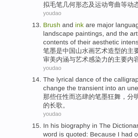
拟
毛笔
几何
形态
及
运动弯曲等动
youdao
Brush
and
ink
are
major
langua
landscape
paintings, and the
ar
contents
of
their aesthetic
inten
笔墨
是
中国
山水画
艺术
造型
的
主
审美
内涵
与
艺术
感染力
的
主要
内
youdao
The lyrical
dance
of the
calligr
change the
transient
into
an
une
那些
任性而恣肆
的
笔墨
狂舞
，分
的长歌。
youdao
In
his
biography
in The Dictiona
word
is
quoted
: Because I had o