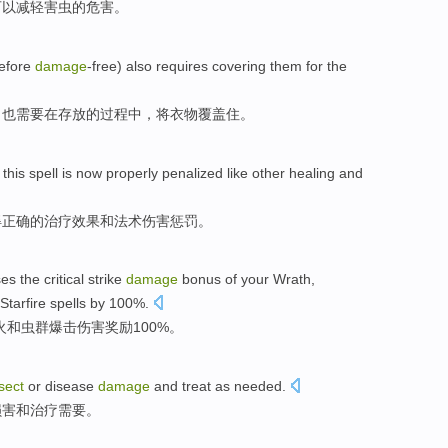
可以
减轻
害虫
的
危害
。
efore
damage
-free)
also
requires
covering
them for the
，
也
需要
在存放的过程中，将衣物
覆盖
住。
this
spell
is now
properly
penalized
like other
healing
and
得
正确
的
治疗效果
和
法术
伤害
惩罚
。
ses
the
critical
strike
damage
bonus
of your
Wrath
,
Starfire spells by 100%.
火
和
虫
群
爆
击
伤害
奖励
100%。
sect
or
disease
damage
and
treat
as needed
.
损害
和
治疗
需要
。