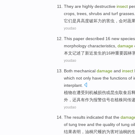
They
are
highly
destructive
insect
pes
crops
,
trees
,
shrubs
and
turf grasses
它们
是
具高度
破坏力
的
害虫
，
会
对
蔬
youdao
This paper
described
16
new
species
morphology
characteristics
,
damage
本文
记述了
新近
发生
的
16
种
重要
园林
youdao
Both
mechanical
damage
and
insect
which
not
only
have the
functions
of
i
interplant.
植物
在遭受到
机械
损伤
或
昆虫
取食
后
外，
还
具有作为报警信号在植株间传
youdao
The results
indicated that
the
damag
of
tung
tree
and
the
quality
of
tung
oi
结果
表明
，
油桐
尺蠖
的
为害
对
油桐的