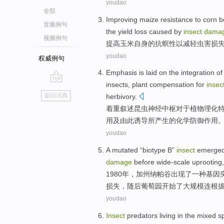
youdao
全部
Improving
maize
resistance
to corn
b
音频例句
the yield loss caused by
insect
dama
视频例句
提高
玉米
自身的
抗
螟
性以
减轻
虫害
损
youdao
权威例句
Emphasis is laid on
the
integration
of
insects
,
plant
compensation for
insec
go
返回词典
herbivory.
top
着重
叙述
昆虫
神经
中枢
对于
植物
理化
用
及
由此
诱导
所
产生的
化学
防御
作用
youdao
A
mutated
“
biotype
B
”
insect
emerge
damage
before
wide-scale
uprooting
1980年，
加州
纳帕
谷
出现
了
一种
基因
损失
，随后葡萄园开始了
大规模
连根
youdao
Insect
predators
living
in
the
mixed
s