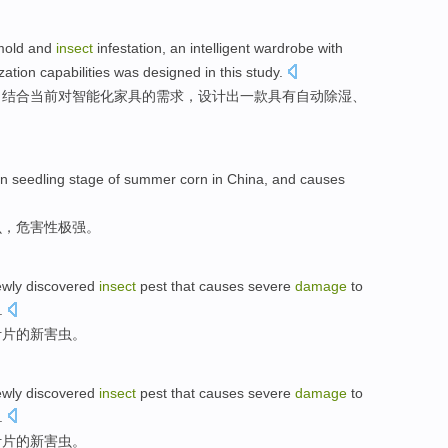
mold
and
insect
infestation, an
intelligent
wardrobe
with
ization
capabilities
was
designed
in
this
study
.
，结合当前对智能化家具的需求，
设计出
一款
具有
自动
除湿
、
in
seedling
stage
of
summer
corn
in China
, and causes
虫
，危害性极强。
ewly
discovered
insect
pest that
causes
severe
damage
to
.
叶片
的
新
害虫
。
ewly
discovered
insect
pest that
causes
severe
damage
to
.
叶片
的
新
害虫
。