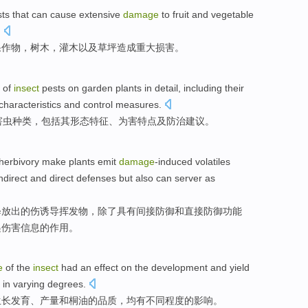
ts
that
can
cause
extensive
damage
to
fruit and vegetable
.
果
作物
，
树木
，
灌木
以及
草坪
造成
重大
损害
。
of
insect
pests
on
garden
plants in detail,
including
their
characteristics
and
control measures
.
害虫
种类，
包括
其
形态
特征
、
为害
特点
及
防治
建议。
herbivory
make
plants
emit
damage
-induced volatiles
ndirect
and
direct
defenses
but also
can server
as
释放
出
的
伤诱导挥发物，
除了
具有
间接
防御
和
直接
防御
功能
递伤害信息的作用。
e
of
the
insect
had an
effect
on
the
development
and
yield
l
in varying
degrees
.
生长发育
、
产量
和
桐油
的
品质
，
均
有不同程度
的
影响
。