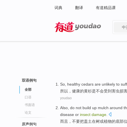
词典
翻译
有道精品课
中
有道 - 网易旗下搜索
双语例句
So
,
healthy
cedars
are
unlikely
to
suf
全部
所以
，
健康的
黄杉
是
不会
受到
害虫
损
口语
youdao
书面语
Also
,
do not
build
up mulch around
t
论文
disease
or
insect
damage
.
而且
，
不要
把盖
土在
树
或
植物
的
底部
原声例句