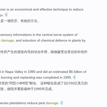
orer
is
an
economical
and
effective
technique
to
reduce
ge
.
失
是
一项
经济
、
有效
的
方法
。
sensory
informations in the
central
nerve
system of
t
damage
,
and
induction
of
chemical
defence
in
plants
by
特性所产生
的
感觉
内导
的
综合
作用，植物蒙受
虫害
后的
补偿
作
。
d
in Napa
Valley
in 1980 and did
an
estimated
$6 billion
of
,
burning
and
replanting
was
completed
in 1995.
突变
的
“同型小种
B
型”
蚜虫
。 这种蚜虫造成了
估计
60亿美元的
拔
除，
烧毁
并
重新栽种于1995年完成。
pecies plantations
reduce
pest
damage
.