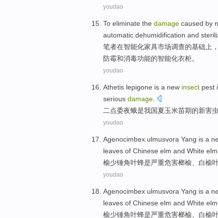
youdao
To eliminate the
damage
caused
by 
automatic
dehumidification
and
steril
笔者
在
智能化
家具市场调查的基础上
防
霉
和
消毒
功能
的智能化
衣柜
。
youdao
Athetis lepigone
is
a
new
insect
pest
serious
damage
.
二点委夜蛾
是
我国
夏
玉米
苗期
的
新
害
youdao
Agenocimbex
ulmusvora Yang
is
a
n
leaves
of
Chinese
elm
and
White
elm
榆
少锤角叶蜂
是
严重
危害
榔
榆
、
白
榆
youdao
Agenocimbex
ulmusvora Yang
is
a
n
leaves
of
Chinese
elm
and
White
elm
榆
少锤角叶蜂
是
严重
危害
榔
榆
、
白
榆