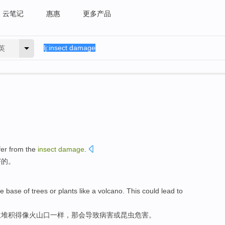
云笔记
惠惠
更多产品
英
fer
from the
insect
damage
.
害
的。
he base
of
trees
or
plants
like
a volcano
.
This could
lead to
位
堆积
得
像
火山口
一样，
那会
导致
病害
或
昆虫
危害
。