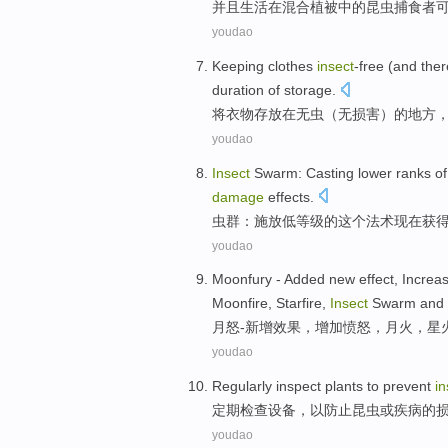
并且生活
在
混合
植被
中的
昆虫
捕食者
youdao
Keeping clothes
insect
-free
(and ther
duration
of
storage
.
将
衣物
存放在无虫（无损害）的地方
youdao
Insect
Swarm
:
Casting
lower
ranks
of
damage
effects.
虫
群
：
施放
低
等级
的
这个
法术
现在
获
youdao
Moonfury
-
Added
new
effect
,
Increa
Moonfire,
Starfire
,
Insect
Swarm
and
月
怒
-
新增
效果
，
增加
愤怒
，月火，
星
youdao
Regularly
inspect
plants
to
prevent
in
定期
检查
设备
，
以
防止
昆虫
或
疾病
的
youdao