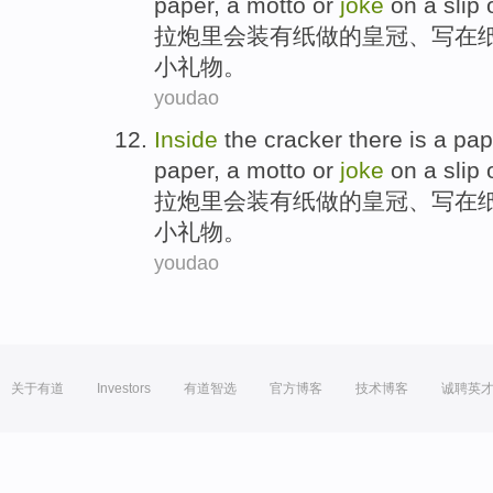
paper
, a motto
or
joke
on
a slip
拉炮
里会装有
纸
做
的
皇冠
、写
在
小礼物。
youdao
Inside
the
cracker
there is a
pap
paper
, a motto
or
joke
on
a slip
拉炮
里会装有
纸
做
的
皇冠
、写
在
小礼物。
youdao
关于有道
Investors
有道智选
官方博客
技术博客
诚聘英