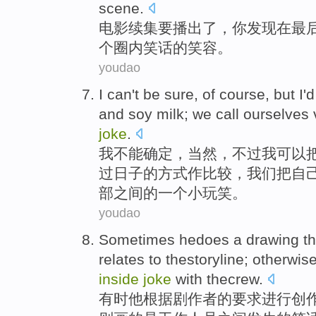
scene
.
电影续集
要播出了，
你
发现
在
最
个
圈内
笑话
的
笑容
。
youdao
I
can't
be sure
,
of course
,
but
I
'
and
soy milk
;
we
call
ourselves
joke
.
我
不能
确定
，
当然
，
不过
我可以
过日子的方式作比较，
我们
把
自
部之间的一个
小
玩笑。
youdao
Sometimes
hedoes a drawing
th
relates
to
thestoryline
; otherwis
inside
joke
with
thecrew.
有时
他根据
剧作者
的
要求
进行创