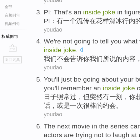
youdao
全部
PI
:
That's
an
inside
joke
in
figur
音频例句
PI
：
有
一个
流传
在
花样
滑冰行内
视频例句
youdao
权威例句
We
're not going
to
tell
you
what 
inside
joke
.
go
我们
不会
告诉
你
我们
所说
的内容
返回词典
top
youdao
You
'll
just
be
going about your b
you
'll remember
an
inside
joke
o
日子
照常过
，但
突然
有
一刻，
你
话
，
或是
一次
很棒的
约会。
youdao
The next
movie
in the series c
actors
are trying not to
laugh
at