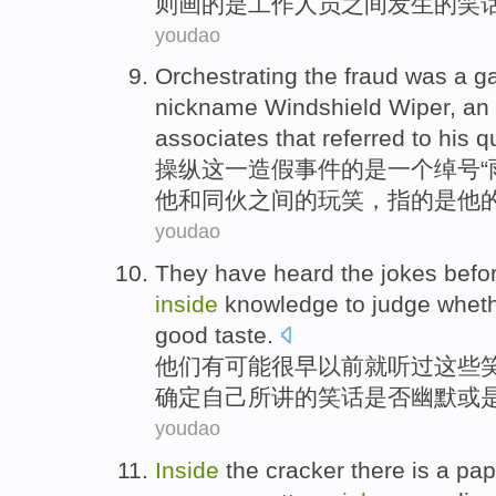
则
画
的
是
工作人员之间发生的笑
youdao
Orchestrating
the
fraud
was
a
g
nickname
Windshield Wiper
, an
associates
that
referred to
his
qu
操纵
这
一
造假事件
的
是
一个
绰号
“
他
和同伙
之间
的
玩笑
，
指
的是他
youdao
They
have
heard
the
jokes
befo
inside
knowledge
to
judge whet
good taste
.
他们
有可能
很早
以前就
听
过
这些
确定
自己所讲的
笑话
是否
幽默或
youdao
Inside
the
cracker
there is a
pap