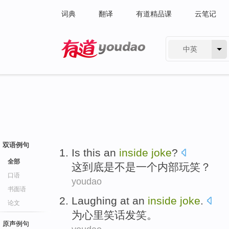
词典
翻译
有道精品课
云笔记
中英
有道 - 网易旗下搜索
双语例句
Is
this
an
inside
joke
?
全部
这
到底是不是
一个
内部
玩笑
？
口语
youdao
书面语
Laughing at an
inside
joke
.
论文
为
心里
笑话发笑
。
原声例句