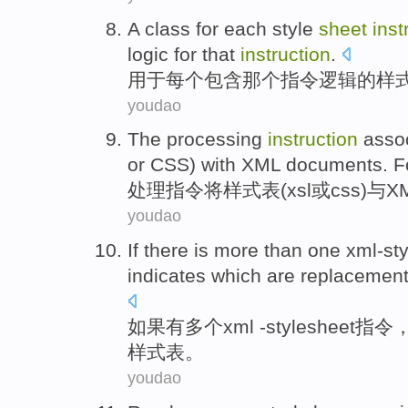
A
class
for
each
style
sheet
inst
logic
for that
instruction
.
用于
每个
包含
那个
指令
逻辑
的
样
youdao
The processing
instruction
asso
or
CSS
)
with
XML
documents
. 
处理
指令
将
样式
表
(
xsl
或
css
)
与
X
youdao
If
there is
more than one
xml-st
indicates
which
are
replacement
如果
有
多个
xml -
stylesheet
指令
样式
表。
youdao