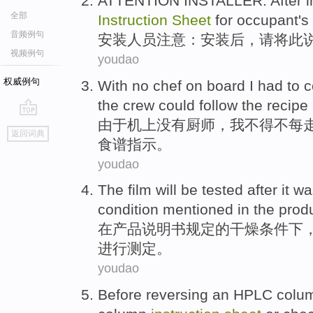
ATTENTION
INSTALLER
:
After
i
全部
Instruction
Sheet
for
occupant
's
音频例句
安装
人员
注意
：
安装
后
，
请
将
此
视频例句
youdao
权威例句
With
no
chef
on board
I
had to
c
the crew
could
follow the
recipe
由于
机上
没有
厨师
，
我
不得不
每
go
返回词典
top
食谱
指示
。
youdao
The
film
will
be
tested
after
it w
condition
mentioned in the
prod
在
产品
说明书
规定
的
干燥
条件
下
进行
测定
。
youdao
Before
reversing
an HPLC
colu