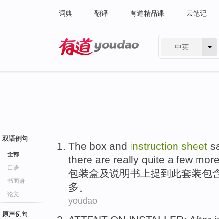
词典
翻译
有道精品课
云笔记
中英
有道 - 网易旗下搜索
双语例句
The box
and
instruction
sheet
s
全部
there
are really quite
a few
mor
口语
包装盒
及
说明书
上
提到
此
套装
包
书面语
多。
论文
youdao
原声例句