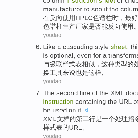
column
instruction
sheet
or
che
manufacturer
to see
if
the colu
在
反向
使用
HPLC
色谱
柱
时，
最好
色谱柱
生产厂家
是否
能
反向
使用
youdao
Like
a cascading
style
sheet
,
th
is
optional
,
even
for
a
transform
与
级
联
样式
表
相似，
这种
类型
的
换
工具来说也是这样。
youdao
The second
line
of
the
XML
doc
instruction
containing
the
URL
o
be
used on
it.
XML
文档
的
第二
行
是
一个
处理
指
样式
表
的
URL
。
youdao