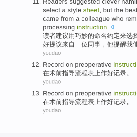
Readers
suggested
clever
nami
select
a
style
sheet
,
but
the
bes
came from
a
colleague
who
rem
processing
instruction
.
读者
建议用
巧妙
的
命名
约定
来
选
好
提议
来自
一位
同事
，
他
提醒
我
youdao
Record
on
preoperative
instruct
在
术前
指导
流程
表上
作好记录
。
youdao
Record
on
preoperative
instruct
在
术前
指导
流程
表上
作好记录
。
youdao