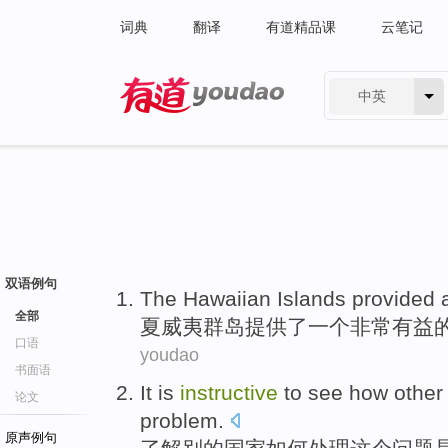
词典
翻译
有道精品课
云笔记
中英
有道 - 网易旗下搜索
双语例句
The Hawaiian
Islands
provided
全部
夏威夷
群岛
提供了
一个
非常
有益
口语
youdao
书面语
It is
instructive
to see
how
other
论文
problem
.
原声例句