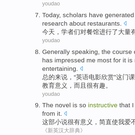
youdao
Today
,
scholars
have generate
research
about
restaurants
.
今天
，
学者
们
对餐馆
进行了
大量
youdao
Generally speaking
,
the
course
has
impressed
me
most
for
it
is
entertaining
.
总的
来说，“
英语
电影
欣赏
”
这
门课
教育意义
，
而且
很有趣
。
youdao
The novel
is so
instructive
that
I
from it
.
这部
小说
很
有意义
，
简直
使
我
爱
《新英汉大辞典》