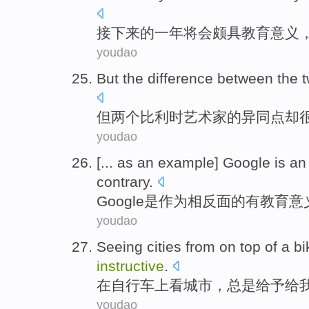
接下来
的
一年
将
会
颇具教育意义
youdao
But
the difference between the
但
两个
比利时
艺术家
的异同点却
youdao
[...
as an
example
]
Google
is
a
contrary
.
Google
是
作为
相反面的
有
教育意
youdao
Seeing
cities
from on
top
of a
bi
instructive
.
在
自行车
上
看
城市
，总是
给予
给
youdao