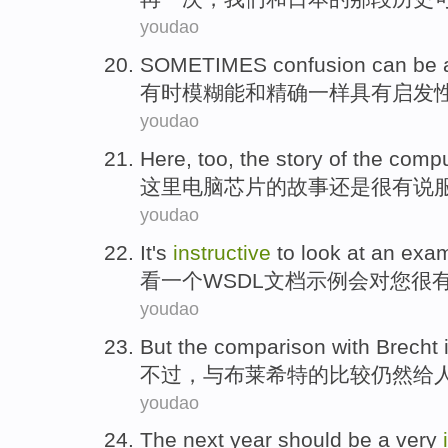
youdao
SOMETIMES
confusion
can be
有时
模糊
能
和
精确
一样
具有启发
youdao
Here
,
too
, the
story
of
the
compu
这里
电脑
芯片
的
故事
还是
很
有
说
youdao
It's
instructive
to
look at
an
exam
看
一个
WSDL
文档
示例
会
对
您
很
youdao
But
the
comparison
with
Brecht
不过
，
与
布莱希特
的
比较
仍然
给
youdao
The next
year
should
be
a very