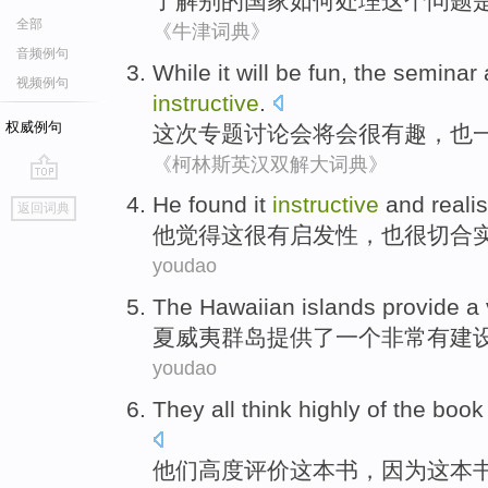
了解
别的
国家
如何处理
这个
问题
全部
《牛津词典》
音频例句
While it
will
be
fun
,
the seminar
视频例句
instructive
.
权威例句
这次
专题
讨论会
将会
很有趣
，
也
《柯林斯英汉双解大词典》
go
He
found
it
instructive
and
realis
返回词典
top
他
觉得
这
很有启发性
，
也很切合
youdao
The Hawaiian
islands
provide
a
夏威夷
群岛
提供了
一个
非常
有建
youdao
They all
think highly
of the
book
他们
高度
评价这本
书
，
因为
这本