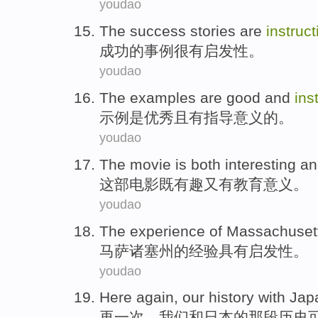
youdao
The
success
stories
are
instruct
成功
的
事例
很
有
启发性。
youdao
The examples
are
good
and
ins
示例
是
优秀
且
有指导意义
的。
youdao
The movie
is both
interesting
an
这部
电影
既
有趣
又
有教育意义。
youdao
The
experience
of
Massachuset
马萨诸塞州
的
经验
具有
启发性。
youdao
Here again
,
our
history
with
Jap
再
一次，
我们
和
日本
的那段
历史