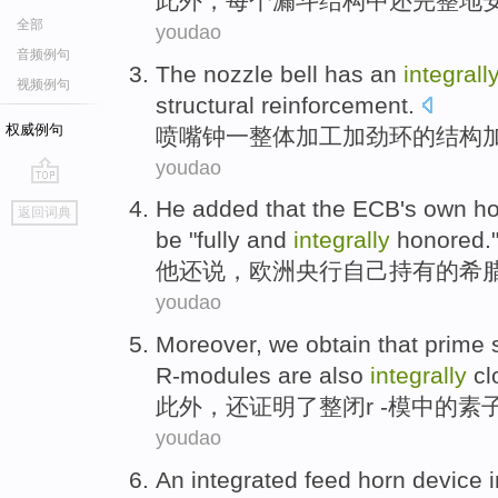
此外
，
每个
漏斗
结构中还完整地
全部
youdao
音频例句
The nozzle
bell has
an
integrall
视频例句
structural
reinforcement
.
权威例句
喷嘴
钟
一
整体
加工
加劲
环
的
结构
youdao
go
He
added
that
the ECB
's
own
ho
返回词典
top
be
"
fully
and
integrally
honored.
他
还
说，
欧洲
央行
自己
持有
的
希
youdao
Moreover
,
we
obtain that
prime
R-modules
are also
integrally
cl
此外
，
还
证明了整
闭
r -模中的
素
youdao
An integrated
feed
horn
device