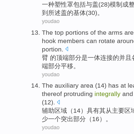
一种
塑性
罩
包括
与
盖
(
28
)
模制成
到
所述盖的
基体
(
30
)。
youdao
The
top
portions
of the
arms
are
hook
members
can
rotate
aroun
portion
.
臂
的
顶端
部分
是
一体
连接
的
并且
端部分平移。
youdao
The
auxiliary
area
(
14
)
has
at le
thereof
protruding
integrally
and 
(
12
).
辅助
区域
（
14
）
具有
其
从
主要
区
少
一个
突出
部分
（
16
）。
youdao