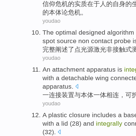
信仰
危机
的
实质在于
人
的自身的
的
本体论
危机。
youdao
The
optimal
designed
algorithm
spot
source
non
contact
probe i
完整
阐述
了点
光源
激光
非
接触式
youdao
An
attachment
apparatus
is
inte
with a
detachable
wing
connect
apparatus.
一
连接
装置
与
本体
一体
相连
，
可
youdao
A
plastic
closure
includes
a
bas
with
a
lid
(
28
)
and
integrally
con
(
32
).