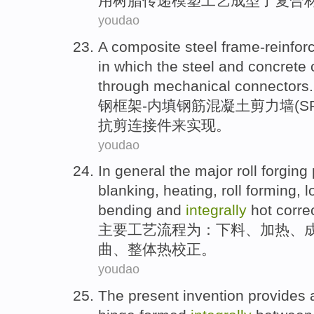
用
树脂传递模塑工艺成型了
复合
youdao
A
composite
steel
frame-reinfo
in
which
the
steel
and concrete
through mechanical
connectors
.
钢
框架-内填
钢筋
混凝土
剪力
墙
(
S
抗
剪
连接件
来实现。
youdao
In general the major
roll
forging
blanking
,
heating
, roll
forming
,
l
bending
and
integrally
hot
corre
主要
工艺
流程
为
：
下料
、
加热
、
曲
、
整体
热
校正
。
youdao
The
present invention
provides