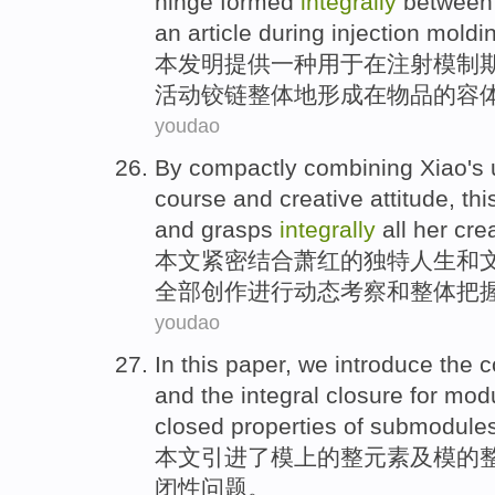
hinge
formed
integrally
between
an
article
during
injection
moldi
本
发明
提供
一种
用于
在
注射
模制
活动铰链
整体
地
形成
在
物品
的容
youdao
By
compactly
combining
Xiao
's
course
and
creative
attitude
, th
and
grasps
integrally
all
her
cre
本文
紧密
结合
萧红
的
独特
人生
和
全部
创作
进行动态
考察
和
整体
把
youdao
In this paper
,
we introduce
the
c
and
the integral
closure
for
mod
closed
properties
of
submodule
本文
引进
了
模
上
的
整
元素
及
模的
闭
性
问题。