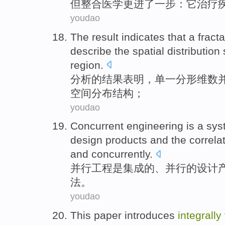
但
整合
医学
更
进
了
一步：它
治疗
youdao
The result
indicates that
a fracta
describe
the
spatial
distribution
region.
分析
的
结果
表明
，
单一
分形
维数
空间
分布
结构
；
youdao
Concurrent
engineering
is
a
sys
design
products
and
the
correla
and
concurrently
.
并行
工程
是
集成
的、
并行
的
设计
法
。
youdao
This paper introduces
integrally