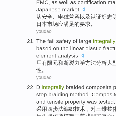
EMC
,
as well as
certification
ma
Japanese
market
.
从
安全
、
电磁
兼容
以及
认证
标志
日本
市场
应
满足
的
要求
。
youdao
The fail
safety
of
large
integrally
based on the linear elastic
fract
element
analysis
.
用有限元和
断裂
力学
方法
分析
大
性。
youdao
D
integrally
braided
composite
p
step braiding
method
.
Composit
and
tensile
property
was tested
.
采用
四
步法
编织
技术
，对
三维
整