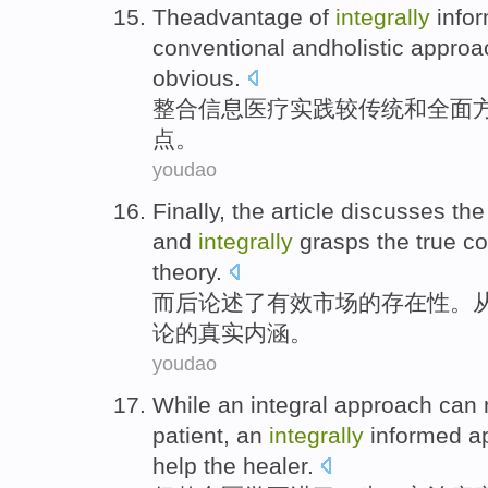
Theadvantage
of
integrally
info
conventional
andholistic
approa
obvious
.
整合信息
医疗
实践
较
传统
和
全面
点
。
youdao
Finally
,
the article discusses
th
and
integrally
grasps
the
true
co
theory.
而后
论述
了
有效
市场
的
存在性
。
论的
真实
内涵
。
youdao
While
an
integral
approach can
patient
, an
integrally
informed ap
help
the healer
.