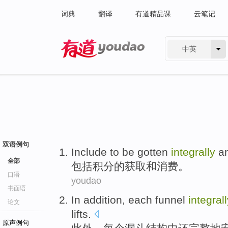
词典
翻译
有道精品课
云笔记
中英
有道 - 网易旗下搜索
双语例句
Include
to be gotten
integrally
a
全部
包括
积分
的获取
和
消费
。
口语
youdao
书面语
In addition
,
each
funnel
integral
论文
lifts
.
原声例句