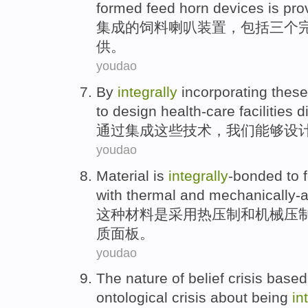
formed
feed horn
devices
is
pro
集成
的
饲料
喇叭
装置
，
包括
三个
供
。
youdao
By
integrally
incorporating
these
to
design
health-care
facilities
d
通过
集成
这些
技术
，
我们
能够
设
youdao
Material
is
integrally
-bonded to
with
thermal
and
mechanically-a
这种
材料
是
采用
热
压制
和
机械压
质
面板
。
youdao
The
nature
of
belief
crisis
base
ontological
crisis
about
being
in