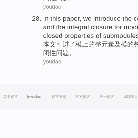
youdao
In this paper
,
we introduce
the
c
and
the integral
closure
for
mod
closed
properties
of
submodule
本文
引进
了
模
上
的
整
元素
及
模的
闭
性
问题。
youdao
关于有道
Investors
有道智选
官方博客
技术博客
诚聘英