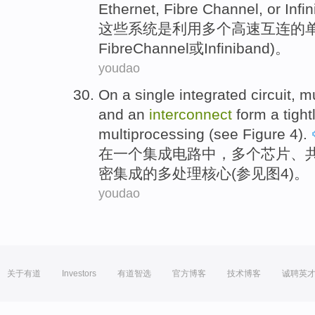
Ethernet
,
Fibre
Channel
,
or
Infi
这些
系统
是
利用
多个
高速
互连
的
Fibre
Channel
或
Infiniband)。
youdao
On
a
single
integrated
circuit
,
mu
and
an
interconnect
form
a
tight
multiprocessing
(
see
Figure
4
).
在
一
个
集成
电路中
，
多个
芯片
、
密
集成
的
多处理
核心
(
参见
图
4
)。
youdao
关于有道
Investors
有道智选
官方博客
技术博客
诚聘英