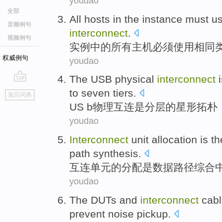
youdao
全部
All
hosts
in the
instance
must
u
音频例句
interconnect
.
视频例句
实例
中的
所有
主机
必须
使用
相同
权威例句
youdao
The USB
physical
interconnect
go
to
seven
tiers
.
返回词典
top
US
b
物理
互连
是
分层
的
星形
拓朴
youdao
Interconnect
unit
allocation
is
th
path
synthesis
.
互连
单元
的
分配
是
数据
路径
综合
youdao
The DUTs
and
interconnect
cabl
prevent
noise
pickup
.