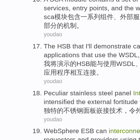
services
,
entry
points
,
and
the w
sca
模块
包含
一系列
组件
、
外部
服
部分的机制。
youdao
The
HSB
that
I
'll
demonstrate
c
applications
that
use
the
WSDL
我
将
演示
的
HSB
能
与
使用
WSDL
应用
程序相互
连接
。
youdao
Peculiar
stainless steel
panel
In
intensified the
external
fortitude
独特的
不锈钢
面板
嵌接
技术
，
令
youdao
WebSphere
ESB
can
interconne
requesters
and
providers
using