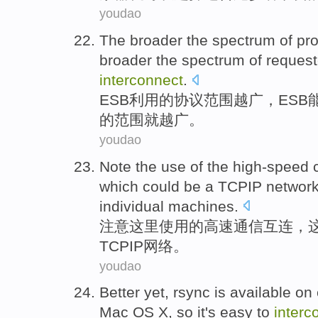
youdao
The
broader
the
spectrum
of
pro
broader the spectrum of
request
interconnect
.
ESB
利用
的
协议
范围
越
广
，ESB
的范围就越广。
youdao
Note
the
use
of
the
high-speed
which
could be
a
TCPIP
networ
individual
machines
.
注意
这里
使用
的
高速
通信
互连
，
TCPIP
网络
。
youdao
Better
yet,
rsync
is
available
on
Mac
OS
X
,
so
it's easy
to
interc