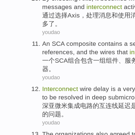
messages
and
interconnect
act
通过
选择
Axis
，
处理
消息
和
使用
多
了。
youdao
An
SCA
composite
contains
a se
references
,
and
the
wires
that
i
一个
SCA
组合
包含
一组组件
、
服
器。
youdao
Interconnect
wire
delay
is
a ver
to
be resolved
in
deep
submicro
深
亚微米
集成电路
的
互连
线
延迟
的
问题
。
youdao
The
organizations
also agreed
t