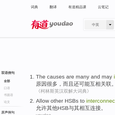
词典
翻译
有道精品课
云笔记
中英
有道 - 网易旗下搜索
双语例句
The causes
are many
and
may
全部
原因
很多
，
而且
还可能
互相关联
口语
《柯林斯英汉双解大词典》
书面语
Allow
other
HSBs
to
interconnec
论文
允许
其他
HSB与其相互连接
。
原声例句