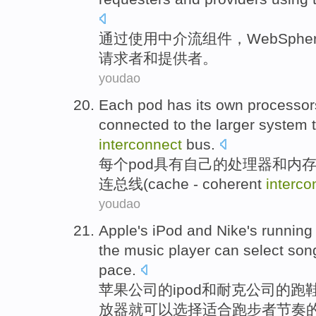
通过使用
中介
流
组件
，
WebSphe
请求者
和
提供者
。
youdao
Each
pod
has
its own
processor
connected
to the
larger
system
interconnect
bus.
每个
pod
具有
自己
的
处理器
和
内
连
总线(cache - coherent
interco
youdao
Apple
's
iPod
and
Nike
's runnin
the
music
player
can
select
son
pace
.
苹果
公司
的
ipod
和
耐克公司
的
跑
放器
就可以
选择
适合
跑步者
节奏