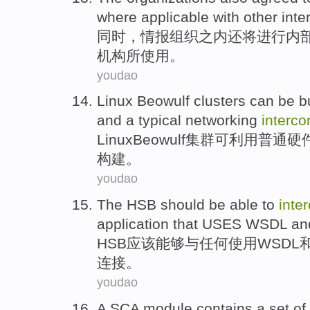
where applicable
with
other
inter
同时，
情报组织
之内
还
将进行内
机构所使用。
youdao
Linux
Beowulf
clusters can be
bu
and
a typical
networking
interco
Linux
Beowulf
集群可利用普通
硬
构建
。
youdao
The
HSB
should be
able to
inte
application
that
USES
WSDL
an
HSB
应该
能够
与
任何
使用
WSDL
连接。
youdao
A SCA
module
contains
a set of