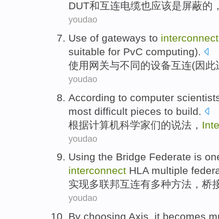
DUT
和
互连
电缆
也
应该
是
屏蔽
的
youdao
Use
of
gateways
to
interconnect
suitable for
PvC
computing
).
使用
网关
与
不同
的
设备
互连(
因此
youdao
According to
computer
scientist
most
difficult
pieces to build.
根据
计算机
科学家们
的
说法，
Int
youdao
Using the
Bridge
Federate
is
on
interconnect
HLA
multiple
federa
实现多
联邦
互连有
多种
方法
，
桥
youdao
By
choosing
Axis
,
it becomes
m