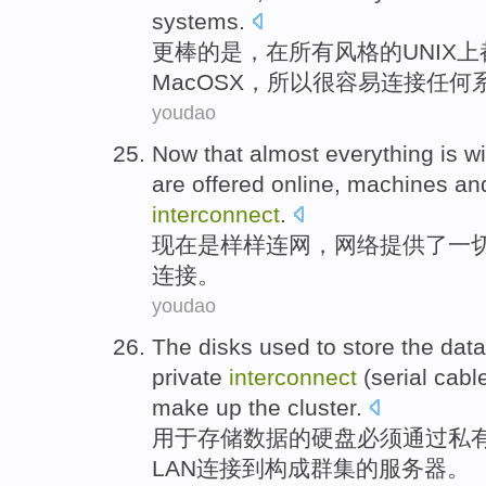
systems
.
更
棒
的
是，
在
所有
风格
的
UNIX上
Mac
OS
X
，
所以
很
容易
连接
任何
youdao
Now
that almost
everything
is wi
are
offered
online
,
machines
an
interconnect
.
现在
是
样样连网，
网络
提供了
一
连接。
youdao
The
disks
used to
store
the
data
private
interconnect
(
serial
cabl
make up
the cluster
.
用于
存储
数据
的
硬盘
必须
通过
私
LAN
连接到
构成
群集
的
服务器
。