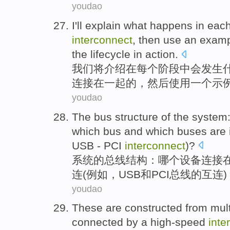
youdao
I
'll
explain
what
happens
in
eac
interconnect
,
then
use
an
examp
the
lifecycle
in
action.
我们
将
介绍
在
每个
阶段
中
会发生
连接在一起
的，
然后
使用
一个
示
youdao
The
bus
structure
of
the
system
which bus
and
which
buses
are
USB
- PCI
interconnect
)?
系统
的
总线
结构
：
哪个
设备
连接
连
(
例如
，
USB
和
PCI
总线的
互连
youdao
These
are
constructed
from
mult
connected by a
high-speed
inte