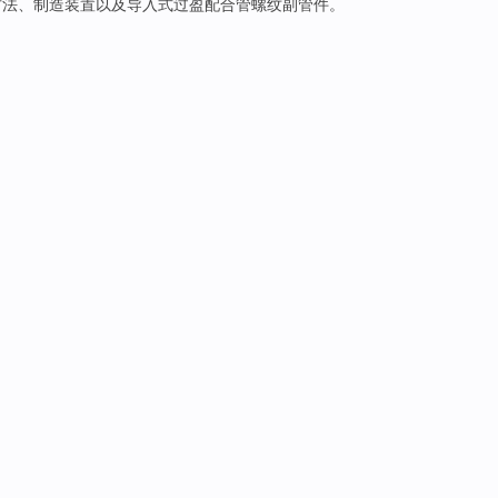
方法
、制造
装置
以及导入式
过
盈配合管螺纹
副
管件
。