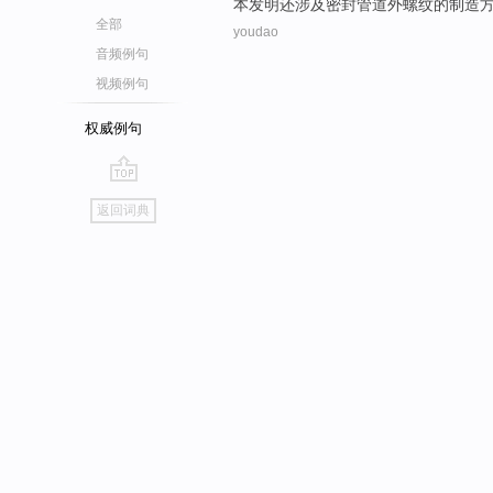
本
发明
还
涉及
密封
管道
外
螺纹
的
制造
全部
youdao
音频例句
视频例句
权威例句
go
返回词典
top