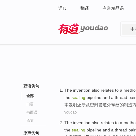
词典
翻译
有道精品课
中
有道 - 网易旗下搜索
双语例句
The invention
also
relates to
a
metho
全部
the
sealing
pipeline
and a
thread
pai
口语
本
发明
还
涉及
密封
管道
外
螺纹
的
制造
书面语
youdao
论文
The invention
also
relates to
a
metho
the
sealing
pipeline
and a
thread
pai
原声例句