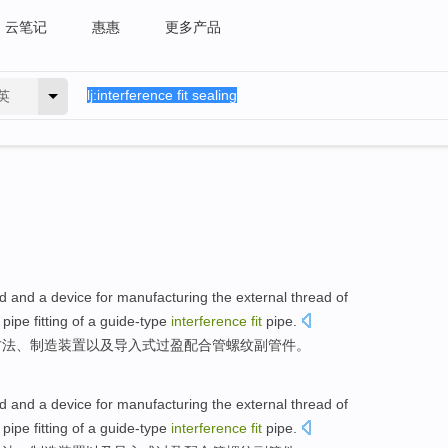
云笔记
惠惠
更多产品
英
d
and a
device
for
manufacturing
the external
thread
of
r
pipe
fitting of
a guide-type
interference
fit
pipe
.
方法
、制造
装置
以及导入式
过
盈配合管螺纹
副
管件
。
d
and a
device
for
manufacturing
the external
thread
of
r
pipe
fitting of
a guide-type
interference
fit
pipe
.