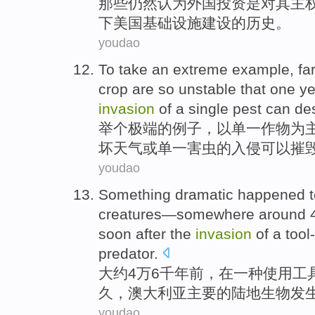
那些
仍然
认为
外国
投资
是
对
其
主
下美国
基础设施
建设的
历史
。
youdao
To take
an
extreme
example
,
fa
crop
are
so
unstable
that
one
ye
invasion
of
a single
pest
can
de
举
个
极端
的
例子
，
以
单一
作物
为
坏
天气
或
单一
害虫
的
入侵
可以
摧
youdao
Something
dramatic
happened
creatures
—somewhere around 
soon
after
the
invasion
of
a
tool
predator
.
大约4万6千
年
前
，在
一种
使用工
久
，
澳大利亚
主要
的陆地
生物
发
youdao