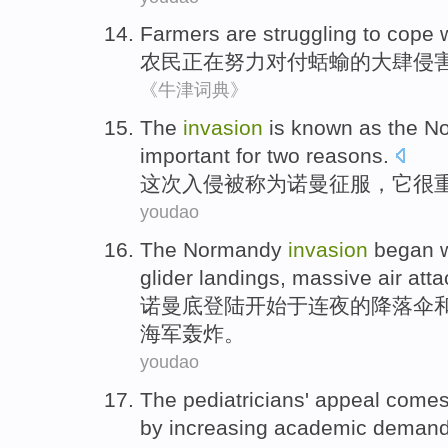
Farmers
are struggling
to
cope w
农民
正在
努力
对付
蛞蝓
的
大肆侵
《牛津词典》
The
invasion
is known
as
the N
important
for two
reasons
.
这次
入侵
被
称为
诺曼
征服
，
它
很
youdao
The Normandy
invasion
began
w
glider
landings
,
massive
air att
诺曼底
登陆
开始
于
连夜
的
降落伞
海军
轰炸。
youdao
The
pediatricians'
appeal
comes
by increasing
academic
demands