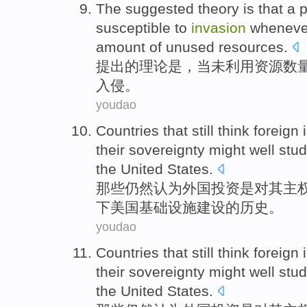
The suggested
theory
is
that a
p
susceptible to
invasion
wheneve
amount
of
unused
resources
.
提出
的
理论
是
，
当
未利用
资源
数
入侵
。
youdao
Countries
that
still
think
foreign
their
sovereignty
might
well
stu
the United States
.
那些
仍然
认为
外国
投资
是
对
其
主
下美国
基础设施
建设的
历史
。
youdao
Countries
that
still
think
foreign
their
sovereignty
might
well
stu
the United States
.