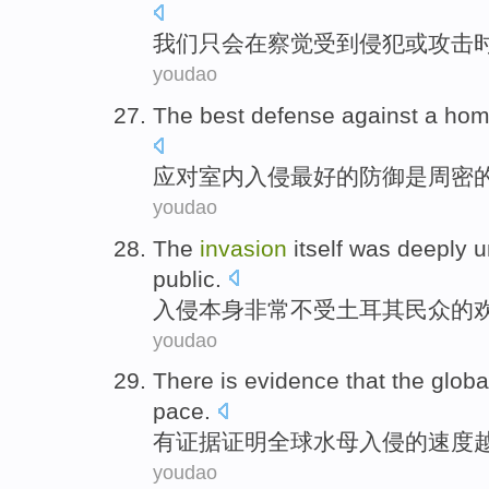
我们
只
会在
察觉
受到
侵犯
或
攻击
youdao
The
best
defense against a
ho
应对
室内
入侵
最好
的
防御
是
周密
youdao
The
invasion
itself
was deeply
u
public
.
入侵
本身
非常
不受
土耳其
民众
的
youdao
There is
evidence
that
the globa
pace
.
有
证据
证明
全球
水母
入侵
的速度
youdao