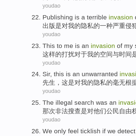
youdao
Publishing
is
a
terrible
invasion
出版
是
对
我
的
隐私
的
一种
严重
侵
youdao
This
to me
is
an
invasion
of
my
这样
的打扰对于
我
的
空间
与
时间
youdao
Sir
,
this
is
an unwarranted
invas
先生
，
这
是
对
我
的隐私的毫无根
youdao
The illegal
search
was
an
invas
那次
非法
搜查
是
对
他们
公民自由
youdao
We
only feel
ticklish if
we
detect