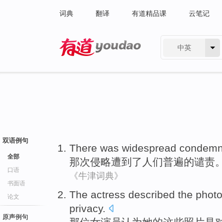
词典
翻译
有道精品课
云笔记
中英
有道 - 网易旗下搜索
双语例句
There
was
widespread
condemn
全部
那次
侵略
遭到了
人们普遍
的
谴责
口语
《牛津词典》
书面语
The actress
described
the phot
论文
privacy
.
原声例句