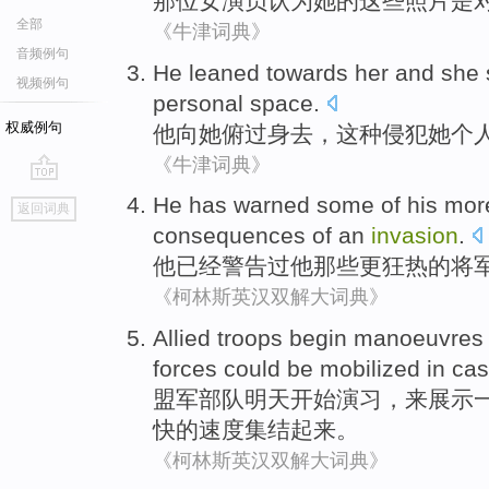
那位
女演员
认为
她
的
这些
照片是
全部
《牛津词典》
音频例句
He
leaned
towards
her
and
she
视频例句
personal
space.
权威例句
他
向
她
俯
过身去
，
这种
侵犯
她个
《牛津词典》
go
He
has
warned
some
of
his
mor
返回词典
top
consequences
of
an
invasion
.
他
已经
警告
过
他
那些
更
狂热
的
将
《柯林斯英汉双解大词典》
Allied
troops
begin
manoeuvres
forces
could be
mobilized
in
ca
盟军
部队
明天
开始
演习
，
来
展示
快
的
速度
集结
起来。
《柯林斯英汉双解大词典》