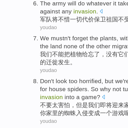
The army
will
do whatever
it
tak
against
any
invasion
.
军队
将
不惜
一切
代价
保卫
祖国
不
youdao
We
mustn't
forget
the
plants
,
wi
the
land none
of
the other
migra
我们
不能
把
植物
给忘了
，
没有
它
的
迁徙
发生。
youdao
Don't
look too
horrified
,
but
we
'r
for
house
spiders
.
So
why
not
t
invasion
into
a
game
?
不要
太
害怕
，
但是
我们
即将
迎来
你
家里
的
蜘蛛
入侵
变成
一
个游戏
youdao