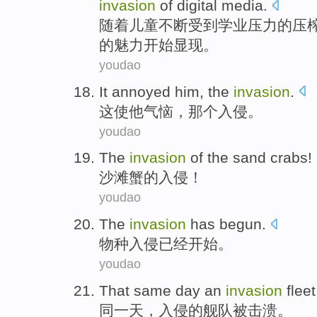
invasion
of
digital
media
.
随着
儿童
不断
受到
学业
压力
的
压
的
魅力
开始显现。
youdao
It
annoyed
him
,
the
invasion
.
这
使
他
气恼
，
那个
入侵
。
youdao
The
invasion
of
the
sand
crabs
!
沙滩
蟹
的
入侵
！
youdao
The
invasion
has
begun
.
物种
入侵
已经
开始。
youdao
That same day
an
invasion
fleet
同一天
，
入侵
的
舰队
被
击溃
。