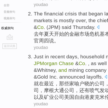
youdao
全部
音频例句
The
financial
crisis
that
began
l
视频例句
markets
is mostly
over
, the
chie
&
Co
. (JPM)
said
Thursday
.
权威例句
去年
夏天
开始
的
金融
市场
危机
基
官
周四
说
。
go
返回词典
youdao
top
Just
in
recent days
,
household 
JPMorgan
Chase
&
Co
. ,
as well
&Whitney
,
and
mining
company
&Gold Inc.
announced
layoffs
.
就
在
最近
，那些
家喻户晓
的
公司
司
，
摩根
大通公司，
还有
喷气
发
以及
矿业
公司
美国自由港麦克米
youdao