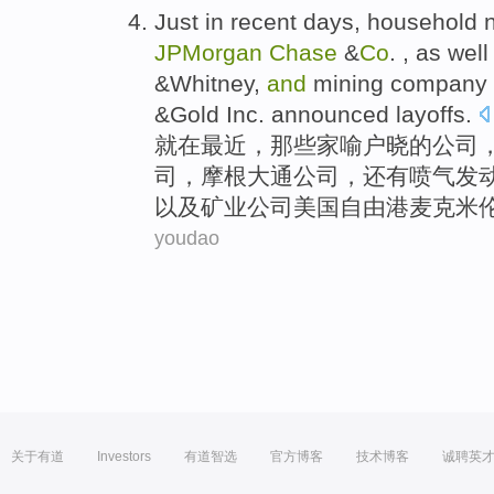
Just
in
recent days
,
household 
JPMorgan
Chase
&
Co
. ,
as well
&Whitney
,
and
mining
company
&Gold Inc.
announced
layoffs
.
就
在
最近
，那些
家喻户晓
的
公司
司
，
摩根
大通公司，
还有
喷气
发
以及
矿业
公司
美国自由港麦克米
youdao
关于有道
Investors
有道智选
官方博客
技术博客
诚聘英