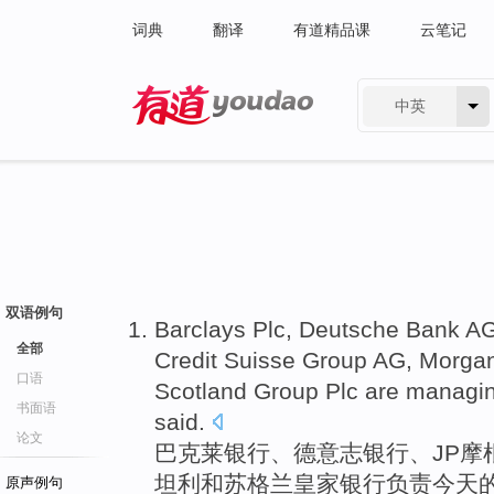
词典
翻译
有道精品课
云笔记
中英
有道 - 网易旗下搜索
双语例句
Barclays
Plc,
Deutsche
Bank
A
全部
Credit Suisse
Group
AG,
Morgan
口语
Scotland Group Plc are managi
书面语
said.
论文
巴克莱银行
、
德意志
银行
、
JP摩
坦利
和
苏格兰
皇家
银行负责
今天
原声例句