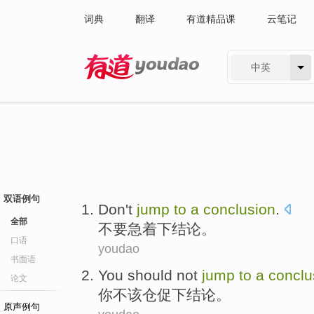
词典
翻译
有道精品课
云笔记
中英
有道 - 网易旗下搜索
双语例句
Don't
jump
to
a
conclusion
.
全部
不要
急着
下结论。
口语
youdao
书面语
You
should not
jump
to
a
conclu
论文
你
不该
仓促
下结论
。
原声例句