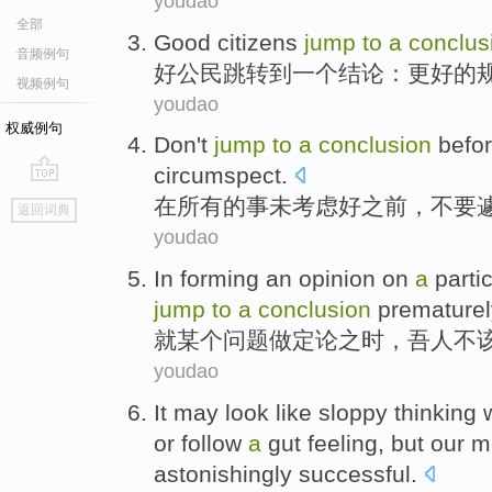
youdao
全部
Good
citizens
jump
to
a
conclus
音频例句
好
公民
跳转
到
一个
结论
：
更好
的
视频例句
youdao
权威例句
Don't
jump
to
a
conclusion
befo
circumspect
.
go
在
所有
的
事未
考虑
好
之前
，
不要
返回词典
top
youdao
In forming an opinion on
a
partic
jump
to
a
conclusion
prematurel
就
某个
问题
做定论之时，吾人
不
youdao
It
may
look like
sloppy
thinking
or
follow
a
gut feeling
,
but
our
m
astonishingly
successful
.