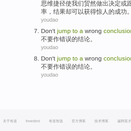
思维
捷径
使
我们
贸然
做出
决定
或
率
，结果
却
可以
获得
惊人
的
成功
youdao
Don't
jump
to
a
wrong
conclusio
不要
作
错误
的
结论
。
youdao
Don't
jump
to
a
wrong
conclusio
不要
作
错误
的
结论
。
youdao
关于有道
Investors
有道智选
官方博客
技术博客
诚聘英