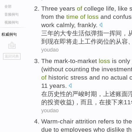
全部
Three
years
of
college
life, like
音频例句
from
the
time
of
loss
and
confus
视频例句
work
calmly
,
frankly
.
三
年
的
大专生
活似弹指一挥间，
权威例句
到
现在
即将走上
工作岗位
的
从容
youdao
go
返回词典
top
The
mark-to-market
loss
is only
(without
counting
the
investmen
of
historic
stress and
no
actual
11
years
.
在
历史性
的
严峻
时期
，
上述
账面
的
投资
收益
)，而且，
在
接下来
11
youdao
Warm-chair attrition
refers to
the
due
to
employees
who dislike th