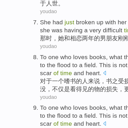
于人世。
youdao
She
had
just
broken up
with
he
she
was
having
a
very difficult
t
那时
，
她
和
相恋
两
年
的
男朋友
刚
youdao
To
one
who
loves
books
, what 
to
the flood
to a
field
. This
is
no
scar
of
time
and
heart
.
对于
一个
嗜
书
的
人来说
，
书
之
受
没，不仅
是
看得见的
物
的
损失
，
youdao
To
one
who
loves
books
, what 
to
the flood
to a
field
. This
is
no
scar
of
time
and
heart
.