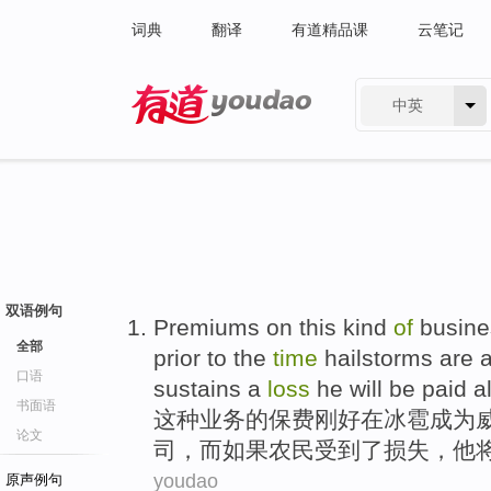
词典
翻译
有道精品课
云笔记
中英
有道 - 网易旗下搜索
双语例句
Premiums on
this kind
of
busine
全部
prior
to the
time
hailstorms
are
口语
sustains
a
loss
he
will be
paid
a
书面语
这种
业务
的
保费
刚好
在冰雹
成为
论文
司
，
而
如果
农民
受到
了
损失
，
他
youdao
原声例句