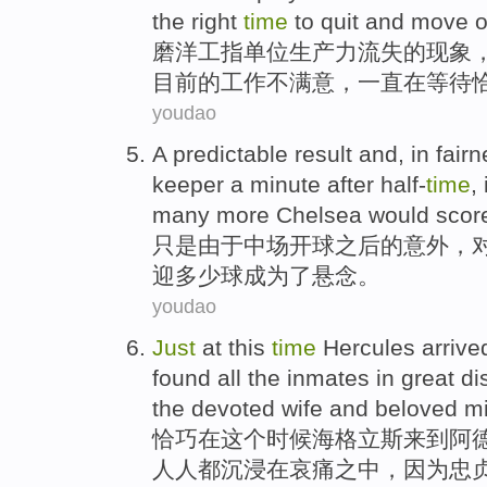
the
right
time
to
quit and
move 
磨洋工
指
单位
生产力
流失
的
现象
目前的
工作
不满意，
一直在
等待
youdao
A predictable
result
and, in fairn
keeper
a minute
after
half-
time
,
many
more
Chelsea
would scor
只是
由于
中场
开球
之后
的
意外，
迎
多少
球成为了悬念。
youdao
Just
at
this
time
Hercules
arrive
found
all
the inmates in great
di
the
devoted
wife
and
beloved
mi
恰巧
在
这个
时候
海
格立斯
来到
阿
人人
都
沉浸在
哀痛之中
，
因为
忠