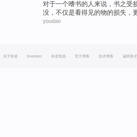
对于
一个
嗜
书
的
人来说
，
书
之
受
没，不仅
是
看得见的
物
的
损失
，
youdao
关于有道
Investors
有道智选
官方博客
技术博客
诚聘英