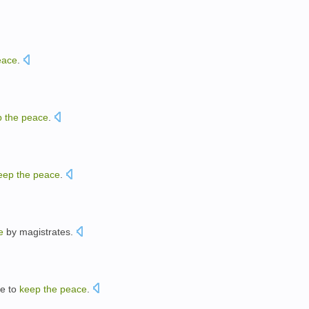
eace
.
p
the
peace
.
eep
the
peace
.
。
e
by magistrates
.
ne
to
keep
the
peace
.