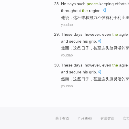
He
says
such
peace-
keeping
efforts
b
throughout
the
region
.
他
说
，
这种
维和
努力
不仅
有利于利比
youdao
These
days
,
however
,
even
the
agile
and
secure
his
grip
.
然而
，
这些
日子
，
甚至连
头脑
灵活
的
youdao
These
days
,
however
,
even
the
agile
and
secure
his
grip
.
然而
，
这些
日子
，
甚至连
头脑
灵活
的
youdao
关于有道
Investors
有道智选
官