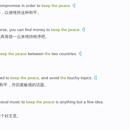
ompromise
in
order to
keep
the
peace
.
协
，
以便
维持
这种
和平
。
urse
, you can
find
money
to
keep
the
peace
.
就再筹措一点
来
维持
秩序吧
。
keep
the
peace
between
the
two
countries
.
。
ed to
keep
the
peace
,
and
avoid
the
touchy
topics
.
和平
，
并
回避
敏感
的
话题
。
sical
music
to
keep
the
peace
is
anything but a
fine
idea
.
是个
好
主意
。