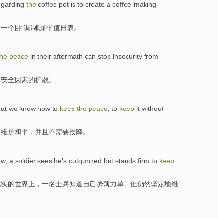
egarding
the
coffee
pot
is
to create
a
coffee-making
做
一个
卧“调制咖啡”值日表。
the
peace
in their aftermath
can
stop
insecurity
from
不
安全
因素的
扩散
。
hat
we
know
how
to
keep
the
peace
, to
keep
it
without
去
维护
和平
，并且
不需要
投降。
ow
,
a
soldier
sees
he's outgunned
but
stands
firm
to
keep
现实的世界上，
一
名士兵
知道
自己势
薄力
单，
但
仍然
坚定
地
维