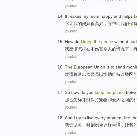
youdao
It
makes
my
mom
happy
and
helps
k
它
让
我
的
妈妈
很高兴
，
并
帮助
我们
保
youdao
How do
I
keep
the
peace
without
hur
我
应该
怎样
在
不
伤害
别人的情况下，
youdao
The
European Union
is
to send
monit
欧盟
将
派出
监督员
以
协助
维持
该
地区
youdao
So
how do
you
keep
the
peace
betw
那么
怎样
才能
保持
宠物
和
爱人
之间
的
youdao
And I
try to
live
every
moment
like
tha
我
尝试
每一
时刻都
像
这样
生活
，
让
我
youdao