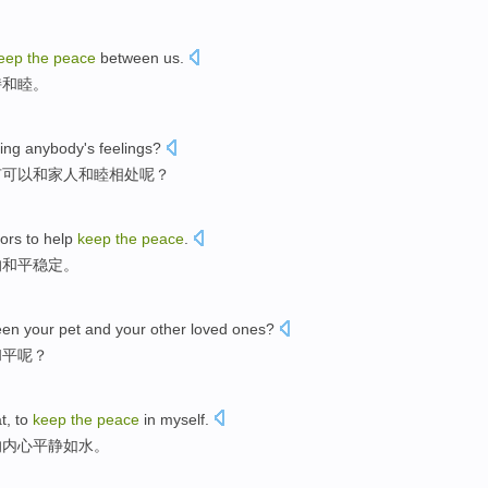
eep
the
peace
between
us
.
持
和睦
。
ting
anybody's feelings?
有可以和家人
和睦相处
呢？
ors
to
help
keep
the
peace
.
的和平稳定。
een
your
pet
and
your other
loved
ones?
和平
呢？
t
,
to
keep
the
peace
in myself.
的
内心平静如水
。