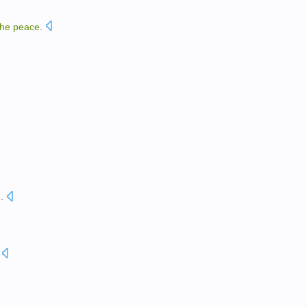
the
peace
.
e
.