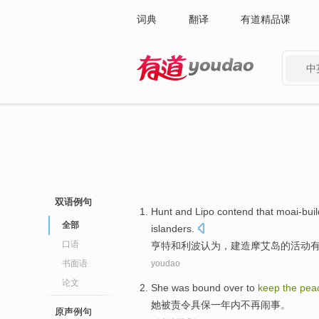
词典
翻译
有道精品课
中
有道 - 网易旗下搜索
双语例句
Hunt
and
Lipo
contend that
moai-buil
全部
islanders
.
口语
亨特
和
利波
认为
，建造摩艾岛的
活动
书面语
youdao
论文
She
was
bound
over to
keep
the
pea
她
被
责令
具保
一
年内不再闹事。
原声例句