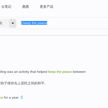
云笔记
惠惠
更多产品
英
ding was an
activity
that helped
keep
the
peace
between
有助于
维持
岛上居民
之间
的
和平
。
ce
for
a
year
.