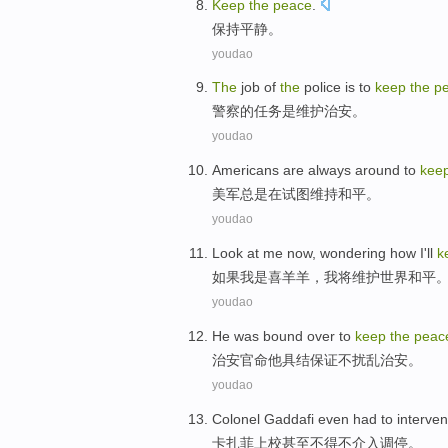
Keep
the
peace
.
保持
平静
。
youdao
The
job
of
the
police
is
to
keep
the
p
警察
的
任务
是
维护
治安
。
youdao
Americans
are
always
around to
kee
美军
总是
在
试图
维持
和平
。
youdao
Look at
me
now,
wondering
how
I
'll
k
如果
我
是
喜羊羊
，
我
将
维护
世界
和平
youdao
He
was bound over to
keep
the
peac
治安
官命
他
具结
保证
不扰乱治安。
youdao
Colonel Gaddafi
even
had to
interve
卡扎菲
上校
甚至
不得不
介入
调停。