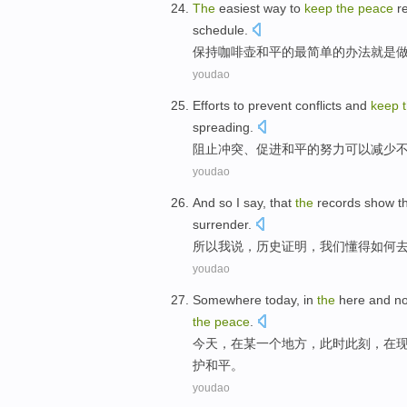
The
easiest
way to
keep
the
peace
r
schedule.
保持
咖啡
壶
和平
的
最
简单的
办法
就是
youdao
Efforts to
prevent
conflicts
and
keep
spreading
.
阻止
冲突
、
促进和平
的
努力
可以
减少
youdao
And so
I
say
, that
the
records
show t
surrender
.
所以
我
说
，
历史
证明，
我们
懂得
如何
youdao
Somewhere
today
,
in
the
here
and
n
the
peace
.
今天
，
在
某一个地方
，
此时
此刻
，在
护和平
。
youdao