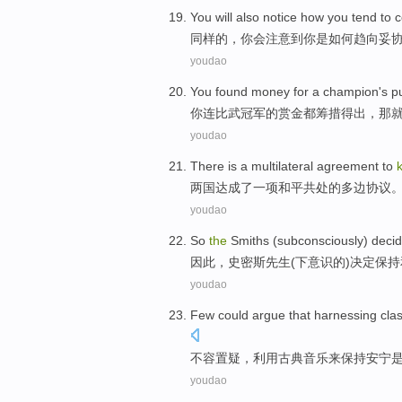
You
will
also
notice
how
you
tend to
c
同样
的，
你
会
注意到
你
是如何
趋向
妥
youdao
You
found money for a
champion
's p
你
连比武
冠军
的
赏金
都
筹措
得出，
那
youdao
There is
a
multilateral
agreement
to
两
国
达成
了一
项
和平共处
的
多边
协议
youdao
So
the
Smiths
(
subconsciously
)
decid
因此
，
史密斯先生
(
下意识
的)
决定
保持
youdao
Few could argue that
harnessing
clas
不容置疑，
利用
古典
音乐
来
保持
安宁
youdao