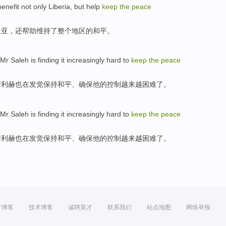
enefit
not only
Liberia
,
but
help
keep
the
peace
里亚
，
还
帮助
维持
了
整个
地区
的
和平
。
Mr Saleh
is finding it
increasingly
hard
to
keep
the
peace
萨利赫
也在发觉
保持
和平
、
确保
他
的
控制
越来越
困难
了。
Mr Saleh
is finding it
increasingly
hard
to
keep
the
peace
萨利赫
也在发觉
保持
和平
、
确保
他
的
控制
越来越
困难
了。
方博客
技术博客
诚聘英才
联系我们
站点地图
网络举报