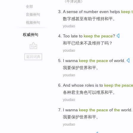
《牛津词典》
全部
A
sense of number even helps
keep
音频例句
数
字感甚至有助于维持和平。
视频例句
youdao
权威例句
Too late to
keep
the
peace
?
和平
已经
来不及
维持
了
吗？
youdao
go
返回词典
top
I
wanna
keep
the
peace
of
world
.
我
要
保护
世界
和平
。
youdao
And whose roles
is
to
keep
the
peac
各种
君主
角色
可以
维系
和平。
youdao
I
wanna
keep
the
peace
of
the
world
.
我
要
保护
世界
和平
。
youdao