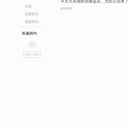
今天
大东海
的浪
膝盖
高
，
太阳
又
回来
全部
youdao
音频例句
视频例句
权威例句
go
返回词典
top