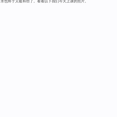
了
水
也
终于
又
暖和
些了。
看看
以下
我们
今天
上课
的照片。