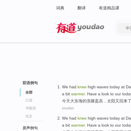
词典
翻译
有道精品课
中
有道 - 网易旗下搜索
双语例句
We had
knee
high
waves today at
Da
全部
a
bit
warmer
.
Have a look to
our
toda
口语
今天
大东海
的浪
膝盖
高
，
太阳
又
回来
书面语
youdao
论文
We had
knee
high
waves today at
Da
a
bit
warmer
.
Have a look to
our
toda
原声例句