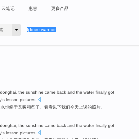
云笔记
惠惠
更多产品
英
donghai
,
the sunshine
came back
and
the
water
finally got
y
's lesson
pictures
.
了
水
也
终于
又
暖和
些了。
看看
以下
我们
今天
上课
的照片。
donghai
,
the sunshine
came back
and
the
water
finally got
y
's lesson
pictures
.