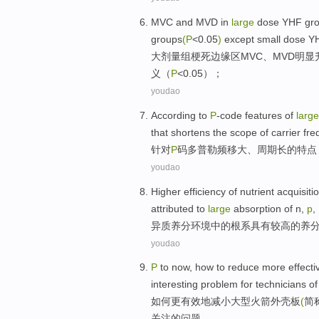
MVC
and
MVD
in
large
dose
YHF
gr
groups
(P
<0.05
)
except
small
dose YH
大
剂量
组
梗死边缘区
MVC
、
MVD
明显
义（
P
<0.05）；
youdao
According to
P
-code
features
of
large
that shortens
the
scope
of
carrier
fre
针对
P
码
多普勒
频
移
大
、
周期
长的
特点
youdao
Higher
efficiency
of
nutrient
acquisiti
attributed
to
large
absorption
of
n
,
p
,
异质
养分
环境
中的
根系
具有较高
的
养
youdao
P
to
now
,
how
to
reduce
more
effecti
interesting
problem
for
technicians
of
如何
更
有效地
减小
大型
火箭
外壳
板
(
简
关注
的
问题
。