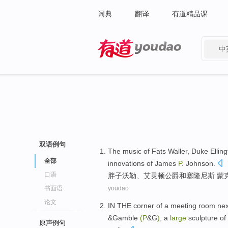
词典
翻译
有道精品课
中
有道 - 网易旗下搜索
双语例句
The
music
of
Fats
Waller
,
Duke Elling
全部
innovations
of
James
P
.
Johnson
.
口语
胖子
沃勒
、
艾灵
顿公爵
和
塞隆
尼斯 蒙
书面语
youdao
论文
IN
THE
corner
of
a
meeting
room
nex
&Gamble
(
P
&G
)
, a
large
sculpture
of
原声例句