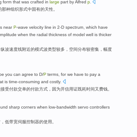
g
form
that was crafted in
large
part
by
Alfred
p
.
的那种
组织
形式
中
固有
的
天性。
ns
near
P
-wave
velocity
line
in
2-D
spectrum
,
which have
mplitude
when
the
radial
thickness
of
model
well
is thicker
中
纵波
速度
线
附近
的
模式
波
类型
较多，
空间
分布
较
密集，
幅度
pe
you
can
agree to
D/
P
terms,
for
we have to
pay
a
at is time-consuming
and
costly
.
能
接受
付款
交单的付款方式，
因为
开
信用证
既
耗时间
又
费钱。
ound
sharp
corners when
low-bandwidth
servo
controllers
时，
低带宽
伺服
控制器
的
使用
。