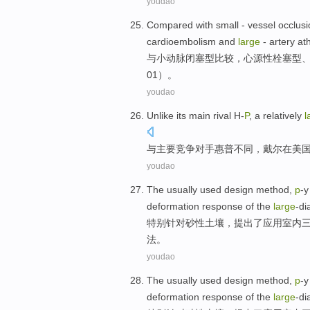
youdao
Compared
with
small
- vessel occlus
cardioembolism and
large
- artery
at
与
小
动脉
闭塞型
比较
，心源性栓塞型
01）。
youdao
Unlike
its
main
rival
H-
P
, a
relatively
l
与
主要
竞争对手
惠普
不同，
戴尔
在
美
youdao
The usually
used
design method,
p
-y
deformation
response
of
the
large
-d
特别针对砂性土壤，提出了
应用
室内
法
。
youdao
The usually
used
design method,
p
-y
deformation
response
of
the
large
-d