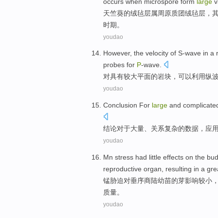
occurs
when
microspore
form
large
v
天竺葵
的
绒
毡层
属
周原质团
绒毡层，
时期。
youdao
However,
the
velocity
of
S-wave
in a 
probes
for
P
-wave
.
对
具有
较大
平面
的
岩块，
可以
利用纵
youdao
Conclusion
For
large
and
complicate
结论
对于
大量
、
关系复杂
的
数据
，应
youdao
Mn
stress
had little
effects
on
the
bu
reproductive
organ
, resulting in a gr
锰
胁迫
对
垂序商陆
幼苗
的
芽
影响
较小
质量
。
youdao