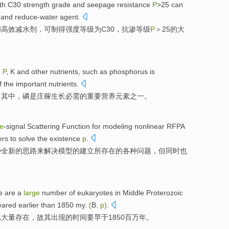
th
C30
strength
grade
and
seepage
resistance
P
>
25
can
and
reduce-water
agent
.
和
高效
减
水剂
，
可
制得
强度
等级
为
C30
，
抗
渗
等级
P
＞
25
的
大
,
P
,
K
and
other
nutrients
, such as
phosphorus
is
f
the
important
nutrients.
，其中，
磷
是
庄稼
生长
必需
的
重要
营养元素
之一
。
e
-signal
Scattering
Function
for
modeling
nonlinear RFPA
ers
to
solve
the
existence
p
.
种
全新
的思路
来
解决
模型
的
建立所
存在
的各种问题，但同时也
e
are
a
large
number
of eukaryotes
in
Middle
Proterozoic
eared
earlier
than
1850 my.
(
B.
p)
.
已
大量
存在
，故其
出现
的时间
要
早
于
1850百万年。