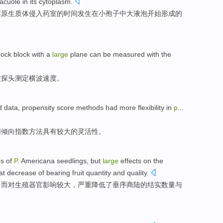
acuole
in its
cytoplasm.
其原生质体
侵入
药
室
的时间
发生
在
小
孢子
中大
液泡开始
形成
的
rock block
with
a
large
plane
can be
measured
with the
波
探头
测定
横波
速度
。
d
data
,
propensity
score
methods
had
more
flexibility
in
p
...
用
倾向
指数
方法
具有
较大的灵活性。
ds
of
P
.
Americana
seedlings
,
but
large
effects
on the
eat
decrease
of
bearing fruit
quantity
and
quality
.
，
而
对
生殖
器官
影响
较大
，严重
降低
了垂序商
陆
的
结实
数量
与