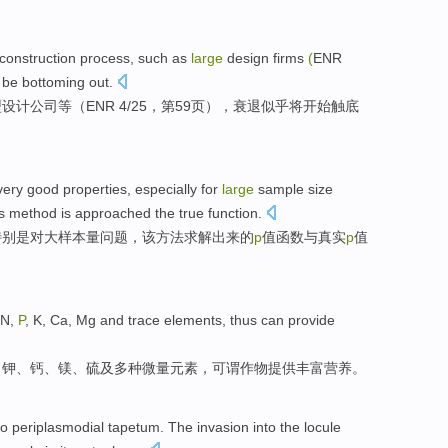
construction
process
,
such as
large
design
firms
(
ENR
be
bottoming
out.
型
设计
公司等
（
ENR
4/25，
第59页
），
衰退
似乎
将
开始触底
very
good
properties
,
especially
for
large
sample size
s
method
is
approached
the
true
function
.
特别是
对
大
样本量
问题
，
该
方法
求解出来的
p
值
函数
与
真实
p
值
N
,
P
,
K
,
Ca
,
Mg
and
trace
elements
, thus can
provide
、
钾
、
钙
、
镁
、硫
及
多种微量
元素
，可谓作物
提供
丰富
营养
。
to
periplasmodial
tapetum. The
invasion
into the
locule