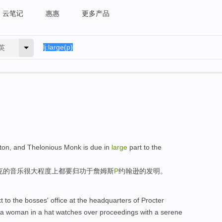
云笔记
惠惠
更多产品
英
ton
,
and
Thelonious
Monk is
due
in
large
part
to
the
克
的
音乐
很大
程度上
都
要归功于
詹姆斯
P
约翰逊的
发明
。
t to the
bosses'
office at
the
headquarters
of
Procter
 a
woman
in a
hat
watches
over proceedings with a
serene