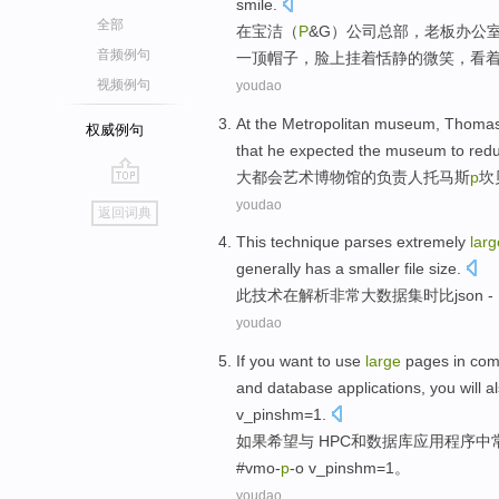
smile
.
全部
在
宝洁
（
P
&G
）公司
总部
，
老板
办公
音频例句
一顶帽子
，脸上挂着
恬静
的
微笑
，
看
视频例句
youdao
At the Metropolitan
museum
,
Thoma
权威例句
that
he
expected
the museum to
red
大都会
艺术
博物馆
的
负责人
托马斯
p
坎
go
youdao
返回词典
top
This
technique
parses
extremely
larg
generally has
a smaller
file
size
.
此
技术
在解析
非常
大
数据集
时
比
json
-
youdao
If you
want to
use
large
pages
in com
and
database
applications
, you will
a
v_pinshm=
1
.
如果
希望
与 HPC
和
数据库
应用程序
中
#
vmo
-
p
-o
v_pinshm=
1
。
youdao