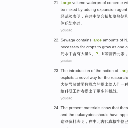
Large
volume
waterproof
concrete
wi
be
mixed
by
adding
expansion
agent
经试验表明，在
砼
中复合
掺
加
膨胀
剂
体积
防水
砼。
youdao
Sewage
contains
large
amounts of
N
necessary for
crops
to
grow
as
one
o
污水
中含有
大量
N
、
P
、
K
等
营养
元素
youdao
The introduction
of
the
notion
of
Larg
exploits
a
novel
way for the
research
大信号
散射
函数
概念
的
提出给人们
一
给
科研工作者
提出了更多的挑战。
youdao
The
present materials
show that
ther
and the eukaryotes
should have
app
这些
资料
表明
，
在
中
元古代真核
生物