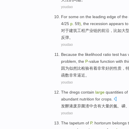
youdao
For
some on the
leading edge
of
the
4/25
p
.
59
)
, the
recession
appears to
对于
建筑
工程
产业链
的
前沿
，
比如
大
反弹。
youdao
Because
the likelihood
ratio
test
has
problem
, the
P
-value
function
with
thi
因为
似
然
比
检验
有着
非常
好的
性质
，
函数
非常逼近
。
youdao
The dregs
contain
large
quantities
of
abundant
nutrition
for crops
.
发酵液
废弃
菌渣中
含有
大量
的
氮
、
磷
youdao
The
tapetum
of
P
. hortorum
belongs