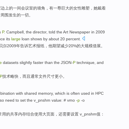
室
边上
的
一
间会议室
的
墙角
，有一尊
巨大
的
女性
雕塑
，她
戴着
着
周围发生的一切。
s
P
.
Campbell
,
the
director
,
told
the
Art
Newspaper
in 2009
uce
its
large
loan
shows by about 20 percent.
贝尔
2009年
告诉
艺术
报纸
，
他
期望
减少
20%的
大规模
借
展。
e
datasets
slightly
faster
than
the JSON-
P
technique,
and
P
技术
略
快
，
而且
通常
文件
尺寸
更
小。
bination
with
shared
memory
, which is
often used
in
HPC
lso
need to
set the
v_pnshm
value
: #
vmo
-
p
-o
常用
的
共享
内存
结合
使用
大
页面
，
还
需要
设置
v_pnshm
值
：