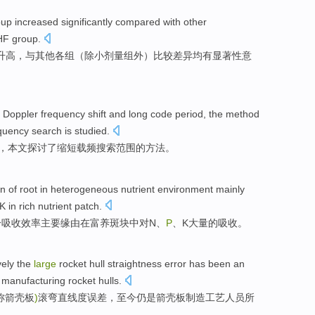
oup
increased
significantly
compared
with
other
F group.
升高
，
与
其他
各组（
除
小
剂量组外）
比较
差异均有显著性意
Doppler
frequency
shift
and
long
code
period
, the
method
quency
search
is
studied
.
，本文
探讨
了
缩短
载频
搜索
范围
的
方法
。
on
of
root
in
heterogeneous
nutrient
environment
mainly
K
in
rich
nutrient
patch
.
分
吸收
效率
主要
缘由
在
富
养
斑块
中
对
N
、
P
、
K
大量
的
吸收
。
vely
the
large
rocket
hull
straightness
error
has
been
an
manufacturing
rocket hulls.
称箭壳板
)
滚弯
直线
度误差
，
至今
仍
是
箭壳板
制造工艺
人员所