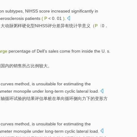
ion
subtypes,
NIHSS
score
increased significantly in
herosclerosis
patients
(
P
< 0. 01
)
.
、
大动脉
粥样硬化
型
NIHSS
评分
差异有统计学意义（
P
〈0．
arge
percentage
of
Dell
's
sales
come from
inside the
U. s
.
国国内的
销售
所占
比例
较大
。
 curves
method
, is unsuitable for
estimating
the
iameter monopile
under
long-term
cyclic
lateral
load.
三轴
循环
试验
的
结果
评估
单
桩
在单向循环侧向力
下
的
变形
方
 curves
method
, is unsuitable for
estimating
the
iameter monopile
under
long-term
cyclic
lateral
load.