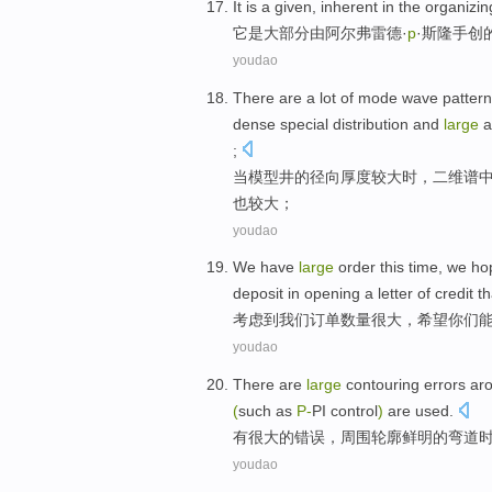
It
is
a given,
inherent
in
the
organizin
它
是
大部分
由
阿尔弗雷德
·
p
·斯隆手创
youdao
There are a lot
of
mode
wave
patter
dense
special
distribution
and
large
a
;
当
模型
井
的
径向
厚度较大
时，
二维
谱
也
较大
；
youdao
We
have
large
order this
time, we
ho
deposit in
opening
a
letter of credit
th
考虑到
我们
订单
数量
很大
，
希望
你们
youdao
There are
large
contouring
errors
ar
(
such as
P-
PI
control
)
are
used
.
有
很大
的
错误
，
周围
轮廓
鲜明的
弯道
youdao