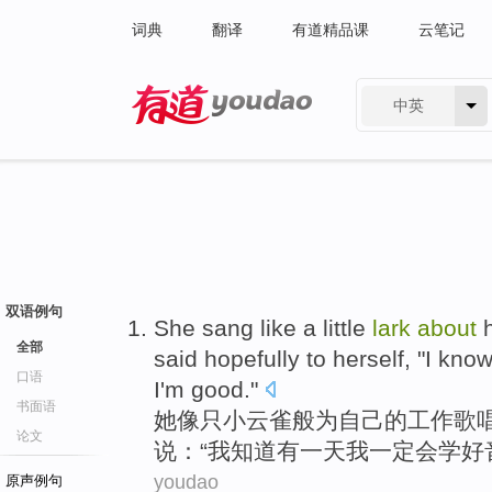
词典
翻译
有道精品课
云笔记
中英
有道 - 网易旗下搜索
双语例句
She
sang
like
a little
lark
about
全部
said
hopefully
to
herself
, "
I
kno
口语
I
'm good."
书面语
她
像
只
小
云雀
般为
自己
的
工作
歌
论文
说：“
我
知道
有一天我
一定会
学好
youdao
原声例句