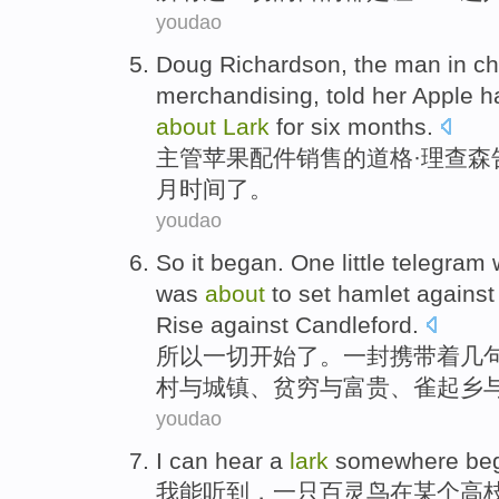
youdao
Doug
Richardson
, the man in
ch
merchandising
,
told
her Apple
h
about
Lark
for
six
months
.
主管
苹果
配件
销售
的
道格
·
理查森
月时间
了。
youdao
So
it
began
. One little
telegram
was
about
to
set
hamlet
against
Rise
against
Candleford.
所以
一切
开始
了。一封
携带着
几
村
与
城镇
、
贫穷
与富贵、雀
起乡
youdao
I
can
hear
a
lark
somewhere
be
我
能
听到
，
一
只
百灵鸟
在某个
高