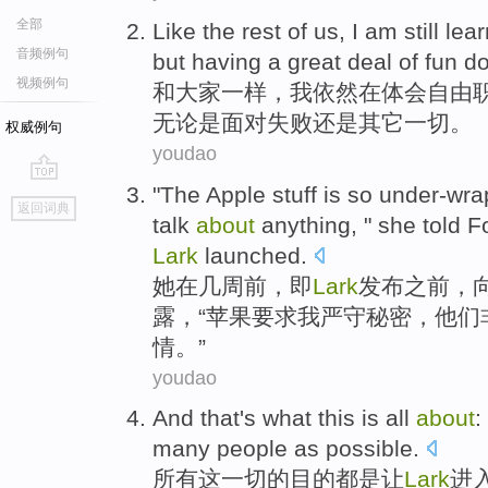
全部
Like
the
rest
of
us
,
I am
still
lear
音频例句
but
having
a great deal
of
fun
do
视频例句
和
大家
一样，
我
依然
在体会
自由
无论是面对
失败
还是
其它
一切
。
权威例句
youdao
"The
Apple
stuff
is so under-wr
go
返回词典
top
talk
about
anything
, "
she
told
F
Lark
launched
.
她
在
几
周前
，
即
Lark
发布
之前
，
露，“
苹果
要求
我
严守秘密，
他们
情
。”
youdao
And that
's
what
this
is
all
about
:
many
people
as
possible
.
所有
这
一切
的
目的都
是
让
Lark
进