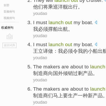
They
will
launch
out
by cruiser
.
全部
他们
将
乘
巡洋舰出行。
音频例句
youdao
视频例句
I
must
launch
out
my boat.
权威例句
我
必须
撑船出航
。
youdao
go
I
must
launch
out
my
boat
.
返回词典
top
王立译
做：
我
必须
令
我
的
小船出
youdao
The
makers
are about
to
launch
制造商
向
国外倾销过剩
产品
。
youdao
The makers
are about
to
launc
制造商
们马上
要
生产
一种
新
产品
youdao