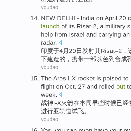
youdao
NEW DELHI -
India
on April
20
c
launch
of
its
Risat-2
, a
military
s
help
from
Israel
and
carrying
an 
radar
.
印度
于
4月
20
日
发射
其
Risat
–2，
下
建造
的，
携带
一部以色列合成
youdao
The Ares I-X
rocket
is poised to
flight
on
Oct.
27
and rolled
out
to
week
.
战神
I-X
火箭
在
本周
早些时候
已经
进行亚
轨道
试飞
。
youdao
Yes
,
you
can
even
have
your o