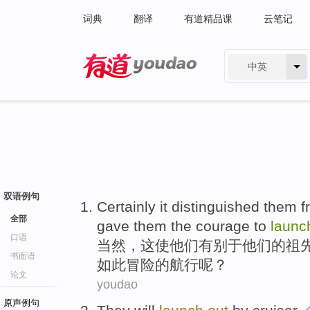
词典
翻译
有道精品课
云笔记
中英
有道 - 网易旗下搜索
双语例句
Certainly
it
distinguished
them
f
全部
gave
them the
courage to
laun
口语
当然
，
这
使
他们
有别于
他们
的
祖
书面语
如此
冒险
的
航行
呢？
论文
youdao
原声例句