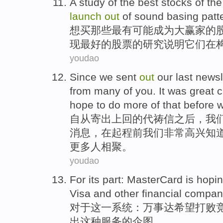
A
study
of
the
best
stocks
of
the
launch
out
of sound
basing
patt
想买那些
最有
可能成为大赢家
的
现
最好的股票的研究说明
它们
在
youdao
Since
we sent
out
our last newsl
from
many
of
you
. It
was great
c
hope
to do more
of
that
before
自从
寄出
上回
的代祷信之后，
我
消息，在起程前我们
非常
高兴知
更
多人相聚。
youdao
For
its part:
MasterCard
is
hopin
Visa
and
other
financial
compan
对于
这一系统：
万事达
希望
打败
出
这种
服务
的企图。