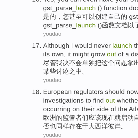
gst_parse_
launch
()
function
do
是的
，
您
甚至
可以
创建
自己
的 gst
gst_parse_
launch
()
函数
文档
以
youdao
Although
I
would never
launch
t
its own,
it
might
grow
out
of a
di
尽管
我
决不会
单独把
这个
问题
拿
某些讨论之中
。
youdao
European
regulators
should
no
investigations
to find
out
whethe
occurring on
their side
of
the Atl
欧洲
的
监管者们
应该
现在就
启动
否
也
同样
存在
于大西洋彼岸。
youdao