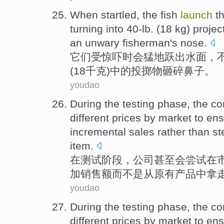
When startled
, the fish
launch
t
turning into
40-lb.
(
18
kg
)
projec
an unwary
fisherman
's
nose.
它们受
惊吓
时会猛地跃出
水面
，
(
18
千克
)
中的投掷物
砸碎
鼻子。
youdao
During
the
testing
phase
,
the c
different
prices
by
market
to
ens
incremental
sales
rather
than
st
item
.
在
测试
阶段
，
公司
甚至
会
尝试
在
加
销售额
而不是
从
原有
产品
中拿
youdao
During
the
testing
phase
,
the c
different
prices
by
market
to
ens