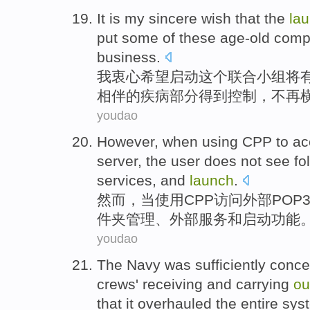
It is
my sincere
wish that
the
la
put
some
of
these
age-old
comp
business.
我
衷心
希望
启动
这个
联合小组
将
相伴
的
疾病
部分
得到控制，不再
youdao
However
,
when
using
CPP
to a
server
, the
user
does not see
fo
services
,
and
launch
.
然而
，
当
使用
CPP
访问
外部
POP
件夹
管理
、
外部
服务
和
启动
功能
youdao
The Navy
was sufficiently
conce
crews'
receiving
and
carrying
ou
that
it overhauled
the entire
sys