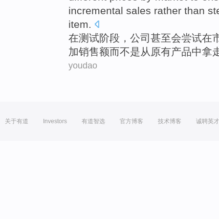
incremental
sales
rather
than
st
item
.
在
测试
阶段
，
公司
甚至
会
尝试
在
加
销售额
而不是
从
原有
产品
中拿
youdao
关于有道
Investors
有道智选
官方博客
技术博客
诚聘英