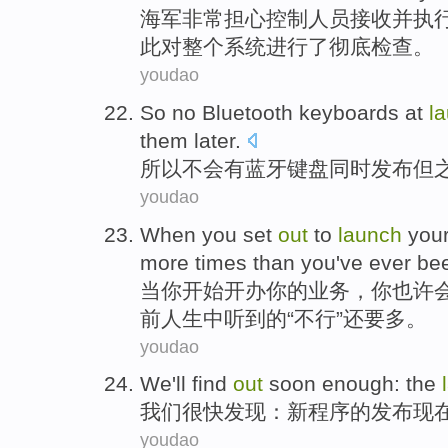
海军
非常
担心
控制
人员
接收
并
执
此
对
整个
系统进行了彻底检查。
youdao
So
no
Bluetooth
keyboards
at
l
them
later
.
所以
不会
有蓝牙
键盘
同时
发布
但
youdao
When
you
set
out
to
launch
you
more
times
than
you've
ever
be
当
你
开始
开办
你
的
业务
，你
也许
前人生中听到的“
不行
”
还要多
。
youdao
We
'll
find
out
soon enough:
the
我们
很快
发现
：
新
程序的发布现
youdao