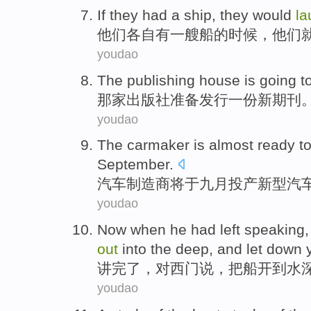
If
they
had
a
ship
, they
would
l
他们
各自
有
一
艘船
的时候，他们
youdao
The publishing
house is
going t
那家
出版社
准备
发行
一份
新
期刊
youdao
The carmaker
is almost ready t
September
.
汽车
制造商将于九月
投产
新型汽
youdao
Now when he had
left
speaking
out
into
the
deep
, and let down
讲
完了，
对西门
说
，
把
船开
到
水
youdao