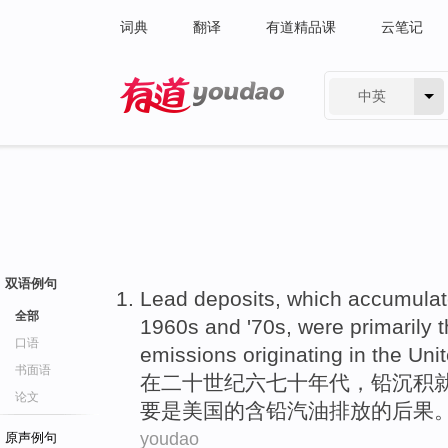
词典
翻译
有道精品课
云笔记
中英
有道 - 网易旗下搜索
双语例句
Lead
deposits
,
which
accumula
全部
1960
s
and '70s,
were primarily
t
口语
emissions
originating in
the
Uni
书面语
在
二十世纪六七十年代
，
铅
沉积
论文
要
是
美国的
含
铅
汽油
排放
的
后果
youdao
原声例句