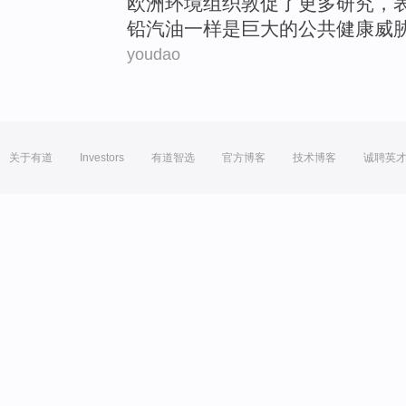
欧洲
环境
组织
敦促
了
更多
研究
，
铅
汽油
一样
是
巨大
的
公共
健康
威
youdao
关于有道
Investors
有道智选
官方博客
技术博客
诚聘英