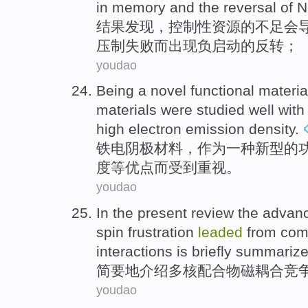
in
memory
and
the
reversal
of
N
结果
发现
，
控制性
资源
的
不足会
压制
失败
而
出现负启动的
反转
；
youdao
Being
a
novel
functional
materia
materials
were studied well
with
high
electron emission
density
.
铁
电
阴极
材料
，
作为
一种
新型
的
度
等优点而受到重视。
youdao
In the present review the adva
spin
frustration
leaded
from
com
interactions is
briefly
summariz
简要地介绍
多核配合物
磁
耦合
竞
youdao