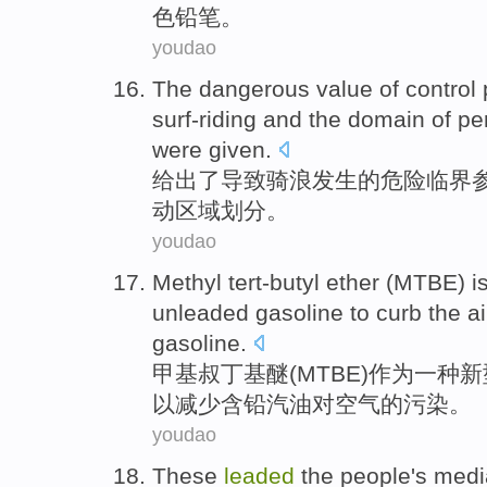
色
铅笔。
youdao
The
dangerous
value
of
control
surf-riding
and the
domain
of
pe
were
given
.
给出了
导致骑
浪
发生
的
危险
临界
动
区域
划分。
youdao
Methyl
tert-butyl
ether
(
MTBE
)
i
unleaded
gasoline
to
curb
the
ai
gasoline
.
甲基
叔丁基
醚
(
MTBE
)
作为
一种
新
以
减少
含铅汽油
对
空气
的
污染
。
youdao
These
leaded
the people's
medi