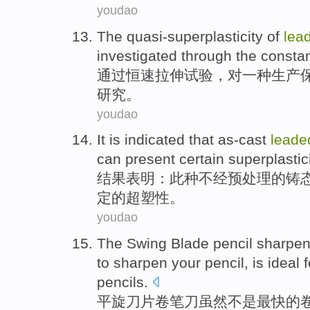
youdao
The quasi-superplasticity
of
lea
investigated
through the
consta
通过
恒
速
拉伸
试验，
对
一种生产
研究。
youdao
It is
indicated that
as-cast
leade
can present
certain
superplastic
结果
表明：此种
不
经预处理
的
铸
定
的
超塑性
。
youdao
The Swing
Blade
pencil
sharpen
to sharpen your pencil, is
ideal f
pencils
.
平
旋
刀片
卷笔刀
虽然
不是
最快
的