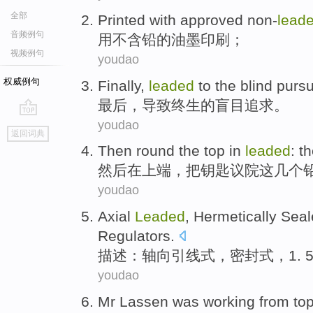
全部
Printed
with
approved non-
lead
音频例句
用
不含铅的
油墨
印刷
；
视频例句
youdao
权威例句
Finally
,
leaded
to
the
blind
pursu
最后
，
导致终生
的
盲目
追求
。
youdao
go
返回词典
top
Then
round
the
top
in
leaded
:
th
然后
在
上端
，把
钥匙
议院
这
几个
youdao
Axial
Leaded
,
Hermetically Sea
Regulators
.
描述：
轴向
引线
式，
密封式
，1. 
youdao
Mr
Lassen
was
working
from
to