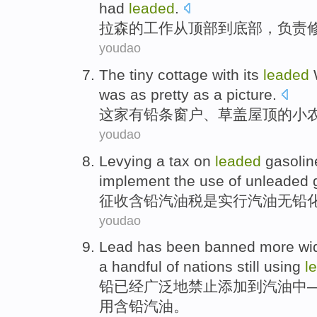
had
leaded
.
拉森
的
工作
从
顶部
到底部
，负责
youdao
The
tiny
cottage
with its
leaded
was as
pretty
as a picture
.
这家有铅条
窗户
、草盖
屋顶
的
小
youdao
Levying
a tax on
leaded
gasoli
implement
the use
of
unleaded
征收
含铅汽油税
是
实行
汽油
无铅
youdao
Lead
has been
banned
more wi
a handful
of
nations
still
using
l
铅
已经
广泛
地
禁止添加
到
汽油
中
用
含
铅
汽油。