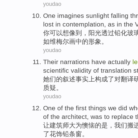
youdao
One
imagines
sunlight
falling t
lost in
contemplation
, as
in
the 
你
可以
想像
到，
阳光
透过
铅
化玻
如维
梅尔
画
中的
形象。
youdao
Their
narrations
have actually
l
scientific
validity
of
translation
s
她们的
叙述
事实上
构成了对
翻译
质疑。
youdao
One
of
the
first
things
we did w
of the
architect
,
was
to
replace
让
建筑师
大为
懊恼
的
是，
我们
搬
了
花饰铅条
窗
。