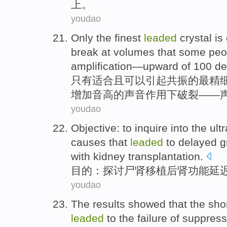
上。
youdao
Only
the finest
leaded
crystal is
break
at
volumes that
some
peo
amplification
—
upward
of 100
de
只有
适合且
可以
引起
共振
的
最精
增加音高
的声音作用下
破裂
——声
youdao
Objective
:
to inquire
into the
ult
causes
that
leaded
to delayed gr
with kidney
transplantation
.
目的
：
探讨
尸
肾
移植
后肾功能延
youdao
The results
showed
that the
sho
leaded
to the
failure
of
suppress