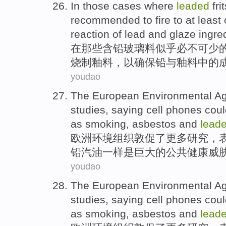
In
those
cases
where
leaded
fri
recommended
to
fire
to
at least
reaction
of
lead
and
glaze
ingre
在
那些
含
铅
玻璃料
似乎
必不可少
烧制
釉
料，
以
确保
铅
与
釉料中的
youdao
The European
Environmental
A
studies
,
saying
cell phones
coul
as
smoking
,
asbestos
and
lead
欧洲
环境
组织
敦促
了
更多
研究
，
铅
汽油
一样
是
巨大
的
公共
健康
威
youdao
The European
Environmental
A
studies
,
saying
cell phones
coul
as
smoking
,
asbestos
and
lead