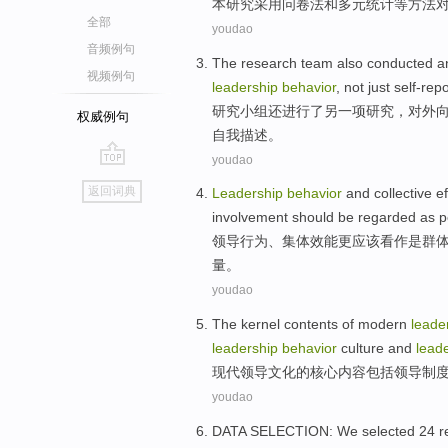
本研究采用问卷法
和
多元
统计等
方法
全部
youdao
音频例句
The
research
team
also
conducted
a
视频例句
leadership
behavior
,
not just
self-rep
研究
小组
还
进行
了
另一
项
研究
，对外
权威例句
自我描述。
youdao
go
返回词典
Leadership
behavior
and
collective
ef
top
involvement
should be regarded as
p
领导
行为
、
集体
效能更
应该
看作
是
群
量。
youdao
The
kernel
contents
of
modern
leade
leadership
behavior
culture
and
lead
现代
领导
文化
的
核心
内容
包括
领导
制
youdao
DATA
SELECTION
: We
selected
24
r