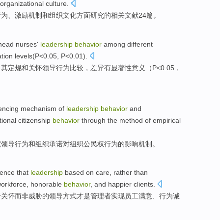
organizational
culture.
行为
、
激励
机制
和
组织文化方面
研究
的相关
文献
24
篇。
head nurses'
leadership
behavior
among
different
ion levels(
P
<0.05, P<0.01).
，其
定规
和
关怀领导
行为
比较，差异
有
显著
性意义（
P
<0.05，
uencing
mechanism
of
leadership
behavior
and
tional
citizenship
behavior
through
the
method
of
empirical
究
领导
行为
和
组织
承诺
对
组织
公民权
行为的
影响
机制
。
dence
that
leadership
based on
care
,
rather
than
orkforce
,
honorable
behavior
,
and
happier
clients
.
于
关怀
而
非
威胁
的
领导
方式才是管理者实现
员工
满意
、
行为
诚