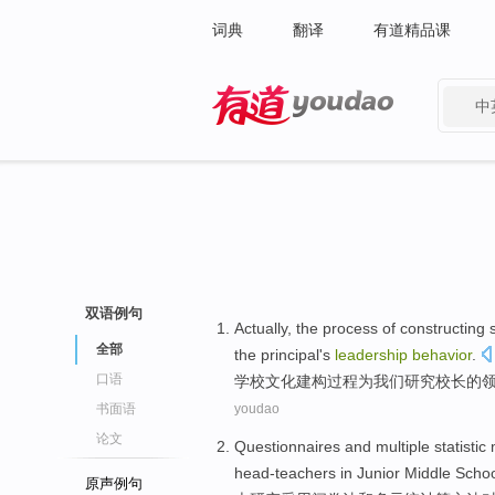
词典
翻译
有道精品课
中
有道 - 网易旗下搜索
双语例句
Actually, the
process
of
constructing
全部
the principal's
leadership
behavior
.
口语
学校
文化
建构
过程
为
我们
研究
校长
的
书面语
youdao
论文
Questionnaires
and
multiple
statistic
head-teachers
in
Junior
Middle Schoo
原声例句