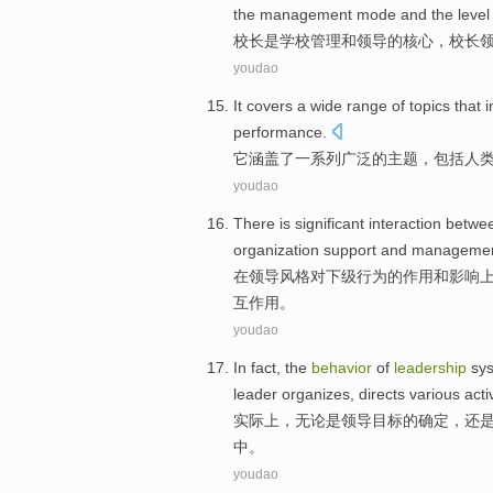
the
management
mode
and
the leve
校长
是
学校
管理
和
领导
的
核心
，校长
youdao
It
covers
a
wide range
of
topics
that
i
performance
.
它
涵盖了
一系列
广泛
的
主题
，
包括
人
youdao
There is
significant
interaction betwe
organization
support
and
manageme
在
领导
风格
对
下级
行为
的
作用
和
影响
互作用。
youdao
In fact
, the
behavior
of
leadership
sy
leader
organizes
,
directs various
acti
实际上
，无论是
领导
目标
的
确定
，还
中。
youdao