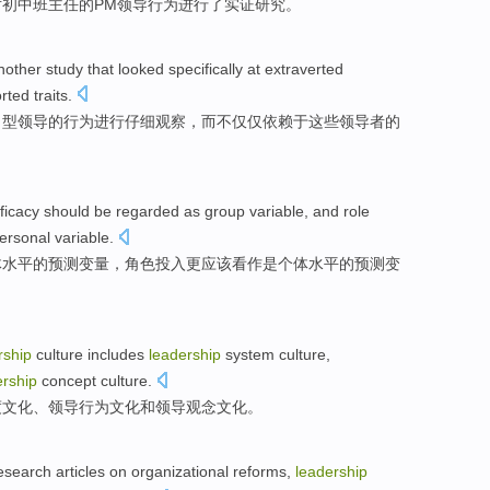
对
初中班主任
的
PM
领导
行为
进行
了实证研究。
nother
study
that looked specifically
at extraverted
orted
traits.
向型
领导
的
行为
进行仔细
观察
，而
不仅仅
依赖于这些领导者的
ficacy
should
be
regarded
as
group
variable
, and
role
ersonal
variable.
体
水平的预测
变量
，
角色
投入更
应该看作是
个体
水平的预测变
rship
culture
includes
leadership
system
culture,
ership
concept
culture.
度
文化、领导
行为
文化
和
领导
观念
文化。
esearch
articles
on
organizational
reforms
,
leadership