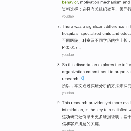
behavior
,
motivation
mechanism
and
资料
选择
：
选择
有关
组织
变革
、
领导
youdao
There
was a
significant
difference
in
hospitals
, specialized
units
and
educat
不同
医院
、科室及
不同
学历的
护士长
P<0.01）。
youdao
So
this dissertation
explores
the
infl
organization
commitment
to
organiza
research
.
所以
，
本文
通过
实证
分析
的
方法
来探
youdao
This
research
provides
yet
more
evi
intimidation
, is
the
key
to a
satisfied
w
这项
研究
还
例举出
更多
证据
证明，
基
信
和客户满意
的
关键
。