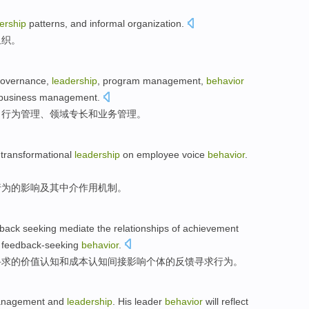
ership
patterns
,
and
informal
organization
.
组织
。
overnance
,
leadership
,
program
management
,
behavior
business
management.
、
行为
管理、
领域
专长
和
业务
管理。
transformational
leadership
on
employee
voice
behavior
.
行为
的
影响
及其中介作用机制。
back
seeking
mediate the relationships
of
achievement
 feedback-seeking
behavior
.
寻求
的
价值
认知
和
成本
认知间接影响个体的反馈寻求
行为
。
nagement
and
leadership
. His
leader
behavior
will reflect