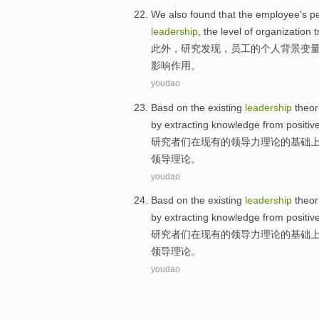
We also
found
that the
employee
's
p
leadership
, the
level
of
organization
t
此外
，
研究发现
，
员工
的
个人
背景变
影响作用
。
youdao
Basd
on
the existing
leadership
theor
by extracting knowledge from
positiv
研究者
们
在
现有
的
领导力
理论
的基础
领导
理论
。
youdao
Basd
on
the existing
leadership
theor
by extracting knowledge from
positiv
研究者
们
在
现有
的
领导力
理论
的基础
领导
理论
。
youdao