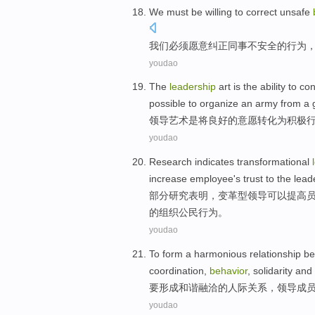
We
must be
willing to
correct
unsafe
我们
必须
愿意
纠正
同事
不
安全
的
行为
youdao
The
leadership
art
is
the
ability
to
con
possible
to
organize
an army
from
a
领导
艺术
是
将
良好
的
意愿
转化
为
积极
youdao
Research
indicates
transformational
increase
employee
's
trust
to
the
lead
部分
研究
表明
，
变革
型
领导
可以
提高
的
组织
公民
行为
。
youdao
To
form a
harmonious
relationship
be
coordination
,
behavior
,
solidarity and
要
形成
和谐融洽
的
人际关系
，
领导
成
youdao