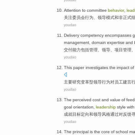
youdao
Attention to
committee
behavior
,
lead
关注
委员会
行为
、
领导
模式
和
非正式
youdao
Delivery
competency
encompasses
g
management,
domain
expertise
and
交付
能力
包括
管理
、
领导
、
项目
管理
youdao
This paper
investigates the
impact
of
主要
研究
变革
型
领导
行为
对
员工
建言
youdao
The
perceived
cost
and
value
of
feed
goal
orientation
,
leadership
style
with
成就
目标
定向
和
领导
风格
通过
对
反馈
youdao
The
principal
is
the
core
of
school
ma