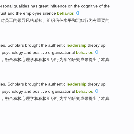
ersonal
qualities
has
great
influence
on the
cognitive
of
the
rust
and
the employee
silence
behavior
.
量
对员工
的
领导风格
感知
、
组织
信任
水平
和
沉默
行为
有
重要的
ies
, Scholars
brought
the
authentic
leadership
theory
up
e
psychology
and
positive
organizational
behavior
.
上
，融合
积极
心理学
和
积极
组织
行为学的研究成果
提出
了
本真
ies
, Scholars
brought
the
authentic
leadership
theory
up
e
psychology
and
positive
organizational
behavior
.
上
，融合
积极
心理学
和
积极
组织
行为学的研究成果
提出
了
本真