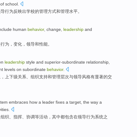
l
of
school.
领导
行为
反映
出学校
的
管理
方式
和管理
水平
。
nclude
human
behavior
,
change
,
leadership
and
类
行为
，
变化
，
领导
和
性能
。
en
leadership
style
and
superior-subordinate
relationship
,
nt
levels
on
subordinate
behavior
.
上，
上下级
关系
、
组织
支持
和
管理
层次
与领导风格
有
显著
的交
stem
embraces
how a
leader
fixes
a
target
, the way a
vities
.
是
组织
、
指挥
、协调等
活动
，其中都
包含
在
领导
行为
系统
之