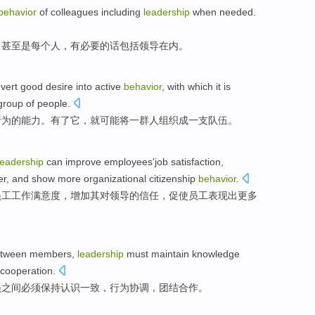
behavior
of
colleagues
including
leadership
when
needed
.
，甚至是每个人，
有必要的话
包括
领导
在内。
vert
good
desire
into
active
behavior
,
with
which it
is
group of
people
.
行为
的
能力
。
有
了
它
，
就
可能
将
一
群
人
组织成
一支
队伍。
leadership
can
improve
employees
'job satisfaction
,
er
, and
show
more
organizational
citizenship
behavior
.
员工
工作
满意度
，
增加
其
对
领导
的
信任
，促使
员工
表现出
更多
tween
members
,
leadership
must
maintain
knowledge
cooperation
.
员
之间
必须
保持
认识
一致，
行为
协调
，
团结
合作
。