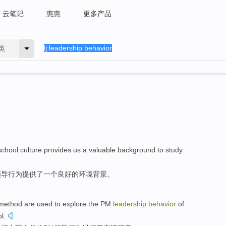
云笔记
惠惠
更多产品
英
school
culture
provides
us
a
valuable
background
to
study
领导
行为
提供了
一个
良好的
环境背景
。
method
are used
to
explore
the
PM
leadership
behavior
of
l.