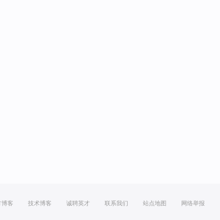
方博客
技术博客
诚聘英才
联系我们
站点地图
网络举报