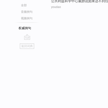
公共
利益
科学
中心
威胁
说
如果
达不到
全部
youdao
音频例句
视频例句
权威例句
go
返回词典
top