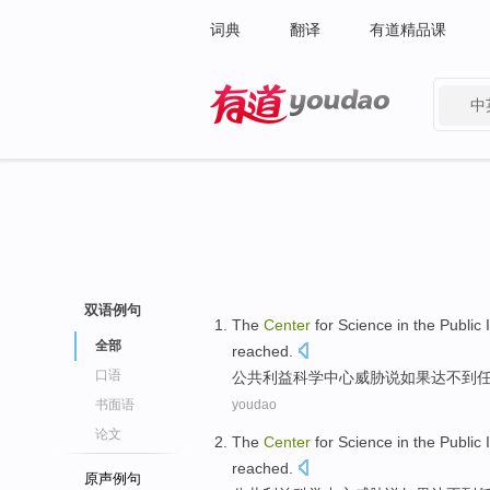
词典
翻译
有道精品课
中
有道 - 网易旗下搜索
双语例句
The
Center
for
Science
in the
Public
全部
reached
.
口语
公共
利益
科学
中心
威胁
说
如果
达不到
书面语
youdao
论文
The
Center
for
Science
in the
Public
reached
.
原声例句