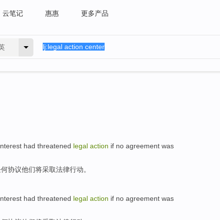
云笔记
惠惠
更多产品
英
Interest
had
threatened
legal
action
if
no
agreement
was
任何
协议
他们将采取
法律
行动
。
Interest
had
threatened
legal
action
if
no
agreement
was