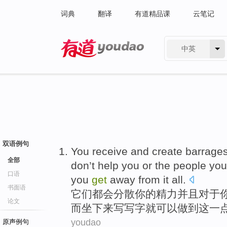
词典
翻译
有道精品课
云笔记
中英
有道 - 网易旗下搜索
双语例句
You
receive and create barrage
全部
don’t help you
or
the
people
yo
口语
you
get
away from
it
all.
书面语
它们都会
分散
你
的
精力并且对于
论文
而
坐
下来
写写字
就
可以
做到
这
一
youdao
原声例句