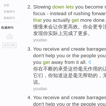
全部
Slowing
down
lets
you
become
音频例句
focus
-
instead
of rushing forwa
视频例句
that
you
actually
get
more
done.
慢慢
来
会让
你
更
高效
。你
会
更专
权威例句
发现
你
实际上
完成了更多。
youdao
go
返回词典
top
You
receive
and
create
barrage
don't
help
you
or
the
people
yo
you
get
away from
it
all.
你
在不断
的
承受
这些
毫无
作用的
它们，你
知道
这
是毫无
帮助
的，
说
。
youdao
You
receive
and
create
barrage
don't
help
you
or
the
people
yo