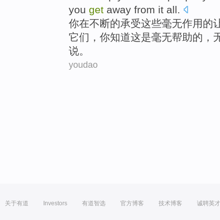
you
get
away from
it
all.
你
在不断
的
承受
这些
毫无
作用的
它们，你
知道
这
是毫无
帮助
的，
说
。
youdao
关于有道
Investors
有道智选
官方博客
技术博客
诚聘英