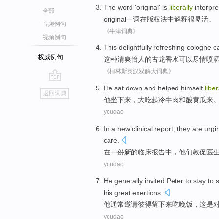
The
word
'original'
is
liberally
interpr
全部
original一
词
在
版权法中
解释
很
灵活。
音频例句
《牛津词典》
视频例句
This
delightfully refreshing
cologne
c
权威例句
这种
清爽
怡人
的
古龙香水
可以
尽情喷
《柯林斯英汉双解大词典》
go
He
sat
down
and helped himself
liber
返回词典
top
他
坐
下来
，大吃起
冷
牛肉
和
酸黄瓜
来
youdao
In
a
new
clinical
report
,
they
are
urgi
care
.
在
一份
新的
临床
报告中
，
他们
敦促
医
youdao
He
generally
invited
Peter
to stay
to 
his
great exertions
.
他
通常
邀请
彼得
留下来
吃
晚饭，
这是
youdao