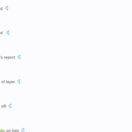
nd
.
nd
.
's
report
.
of
layer.
 off.
ally
on
him
.