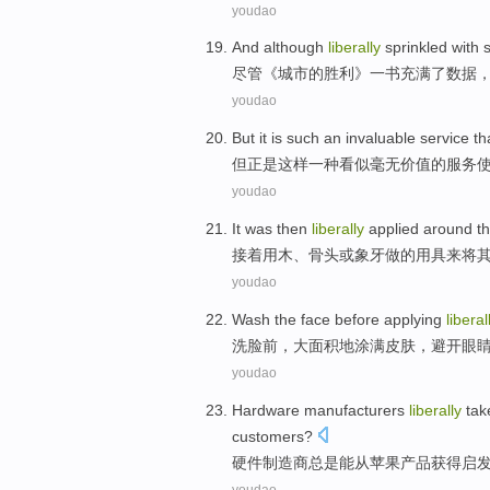
youdao
And although
liberally
sprinkled
with
s
尽管
《
城市
的
胜利
》
一书
充满了
数据
youdao
But
it
is
such
an
invaluable
service
th
但
正是
这样
一种
看似毫无价值的
服务
youdao
It was
then
liberally
applied
around
t
接着
用
木
、
骨头
或
象牙
做
的
用具
来将
youdao
Wash
the face before
applying
liberal
洗脸
前，大面积地
涂
满
皮肤
，
避开
眼
youdao
Hardware
manufacturers
liberally
tak
customers
?
硬件
制造商
总是能
从
苹果
产品
获得
启
youdao