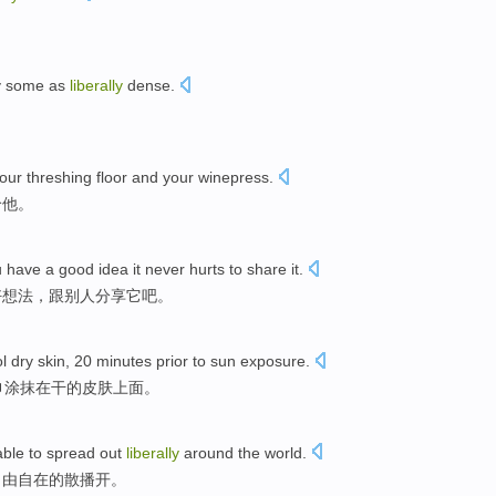
y
some
as
liberally
dense
.
your
threshing
floor and your
winepress
.
给
他
。
u
have
a
good
idea
it never
hurts
to share
it
.
好
想法
，跟
别人
分享
它
吧。
ol
dry
skin
,
20
minutes
prior
to
sun
exposure
.
巾
涂抹
在
干
的
皮肤
上面。
able
to
spread out
liberally
around
the
world
.
自由自在的
散播
开。