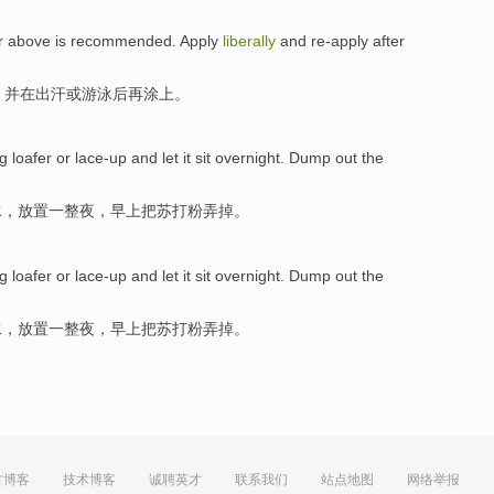
r
above
is
recommended
.
Apply
liberally
and re-apply
after
，并
在
出汗
或
游泳
后再
涂
上。
g loafer
or
lace-up
and let it
sit
overnight
.
Dump
out
the
水，
放置
一整夜
，
早上
把
苏打
粉
弄掉
。
g loafer
or
lace-up
and let it
sit
overnight
.
Dump
out
the
水，
放置
一整夜
，
早上
把
苏打
粉
弄掉
。
方博客
技术博客
诚聘英才
联系我们
站点地图
网络举报