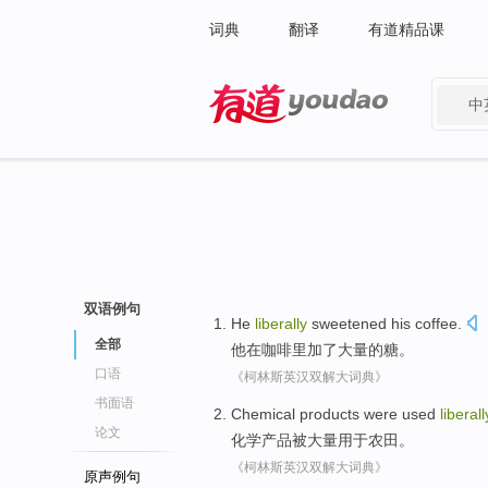
词典
翻译
有道精品课
中
有道 - 网易旗下搜索
双语例句
He
liberally
sweetened
his
coffee
.
全部
他
在
咖啡
里加
了大量的糖。
口语
《柯林斯英汉双解大词典》
书面语
Chemical
products
were
used
liberall
论文
化学
产品
被
大量
用于
农田
。
《柯林斯英汉双解大词典》
原声例句