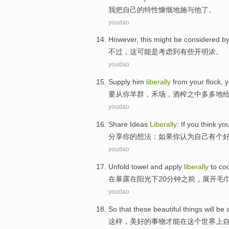
我
把
自己
的
特性
慷慨地施与
他
了。
youdao
However
,
this
might
be considered
b
不过
，
这
可能
是
考虑
到
有些
开明
浓。
youdao
Supply
him
liberally
from
your
flock
, 
要
从
你
羊群
，
禾场
，
酒榨之中多多地
youdao
Share
Ideas
Liberally
:
If
you
think
yo
分享
你
的
想法
：
如果
你
认为
自己
有
个
youdao
Unfold
towel
and apply
liberally
to
co
在暴露
在
阳光下
20
分钟
之前
，
展开
毛
youdao
So that these
beautiful
things
will be
这样
，
美好的
事物
才能
在
这个
世界上