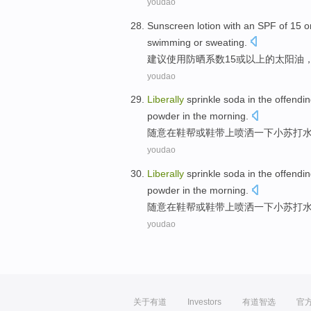
youdao
Sunscreen
lotion with an SPF
of
15
o
swimming
or
sweating
.
建议
使用防晒
系数
15
或
以上
的
太阳油
youdao
Liberally
sprinkle
soda
in
the
offendin
powder
in the
morning
.
随意
在
鞋帮
或
鞋带
上喷洒一下
小苏打
youdao
Liberally
sprinkle
soda
in
the
offendin
powder
in the
morning
.
随意
在
鞋帮
或
鞋带
上喷洒一下
小苏打
youdao
关于有道
Investors
有道智选
官