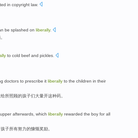
eted
in
copyright law
.
an be
splashed on
liberally
.
洒。
ally
to
cold
beef
and
pickles
.
。
ng
doctors
to prescribe
it
liberally
to
the
children
in
their
生
给
所照顾
的
孩子们大量开这种药。
supper
afterwards,
which
liberally
rewarded
the
boy
for
all
对
孩子
所有
努力的
慷慨
奖励
。