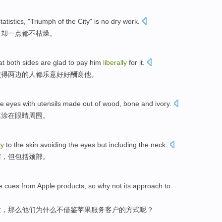
tatistics
, "
Triumph
of
the
City
"
is
no
dry work
.
，
却
一点都不
枯燥。
at
both sides
are
glad to
pay him
liberally
for
it.
使得
两边
的
人都
乐意
好好
酬谢
他。
he
eyes
with
utensils
made
out
of
wood
,
bone
and
ivory
.
其
涂
在
眼睛
周围
。
ly
to the
skin
avoiding
the
eyes
but
including
the neck
.
睛
，
但
包括
颈部。
e cues
from
Apple
products
,
so
why
not
its
approach
to
发
，
那么
他们
为什么
不
借鉴苹果
服务客户
的
方式
呢？