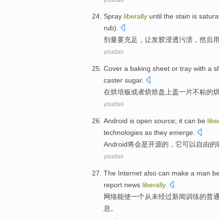
Spray
liberally
until the
stain
is
satura
rub
).
剂量要充足，让
发胶
浸透
污渍
，
然后
youdao
Cover
a
baking
sheet
or
tray
with
a
s
caster
sugar
.
在
烘
培
板
或者
烘焙
盘上
盖
一
片
不粘
的
youdao
Android
is
open source
;
it
can be
libe
technologies
as they
emerge
.
Android
将
会
是
开源
的，
它
可以
自由的
youdao
The
Internet
also
can
make
a
man
be
report
news
liberally
.
网络
能
使
一个
从未经过
新闻
训练的普
息。