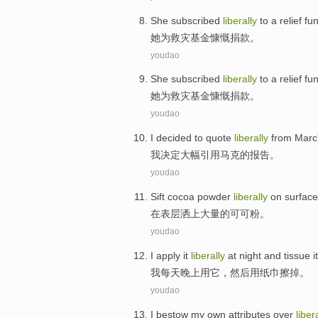
She
subscribed
liberally
to a relief
fu
她
为救灾
基金
慷慨
捐款。
youdao
She
subscribed
liberally
to a relief
fu
她
为救灾
基金
慷慨
捐款。
youdao
I
decided to
quote
liberally
from Marc
我
决定
大幅
引用
马克
的
报告
。
youdao
Sift cocoa powder
liberally
on
surface
在
表层
洒上大量的
可可粉
。
youdao
I
apply
it
liberally
at night
and
tissue
it
我
每天
晚上
用
它
，然后用
纸巾
擦掉
。
youdao
I
bestow
my own
attributes
over
liber