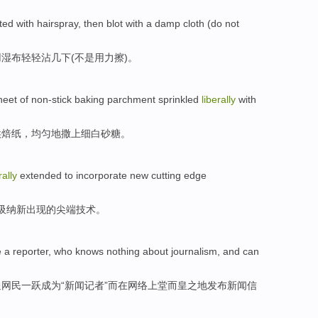
ted
with
hairspray
,
then
blot
with
a
damp
cloth
(
do not
用
湿
布
轻轻沾几下(
不是
用力擦
)。
heet
of
non-stick
baking
parchment sprinkled
liberally
with
烘焙纸，均匀地撒上
细白
砂糖。
rally
extended to
incorporate
new
cutting edge
吸纳
新
出现
的
尖端
技术
。
 a
reporter
, who
knows
nothing about
journalism
,
and
can
通网民一跃
成为
“新闻
记者
”
而
在网络上
堂而皇之地
发布
新闻
信