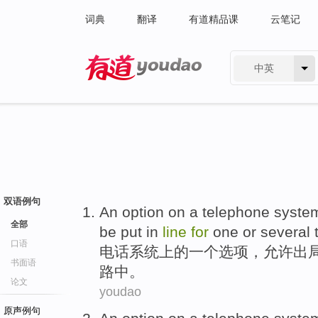
词典
翻译
有道精品课
云笔记
中英
有道 - 网易旗下搜索
双语例句
An
option
on
a
telephone
syste
全部
be
put in
line
for
one
or
several
口语
电话
系统
上
的
一
个
选项
，
允许
出
书面语
路
中。
论文
youdao
原声例句