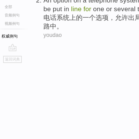
An
option
on
a
telephone
syste
全部
be
put in
line
for
one
or
several
音频例句
电话
系统
上
的
一
个
选项
，
允许
出
视频例句
路
中。
youdao
权威例句
go
返回词典
top