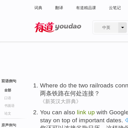
词典
翻译
有道精品课
云笔记
中英
有道 - 网易旗下搜索
双语例句
Where
do the
two
railroads
conn
全部
两
条铁路
在何处
连接
？
口语
《新英汉大辞典》
书面语
You
can
also
link
up
with
Googl
论文
stay on top of
important
dates
.
原声例句