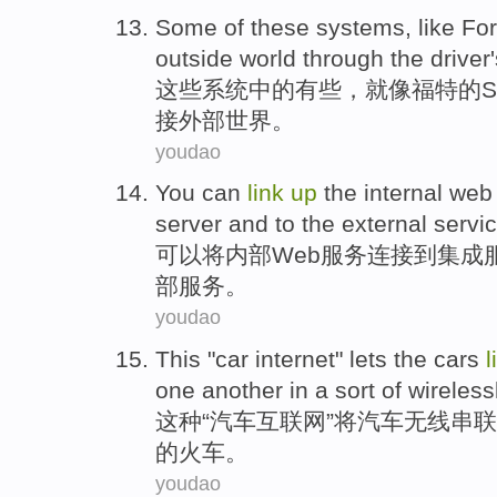
Some
of
these
systems
,
like
Fo
outside
world
through the
driver
这些
系统
中的
有些
，
就像
福特
的
接
外部
世界
。
youdao
You can
link
up
the
internal
web
server
and
to the
external
servi
可以
将
内部
Web
服务
连接
到
集成
部
服务。
youdao
This
"
car
internet
"
lets the
cars
l
one another in
a sort
of
wireless
这种
“
汽车
互联网
”
将
汽车
无线
串联
的
火车
。
youdao