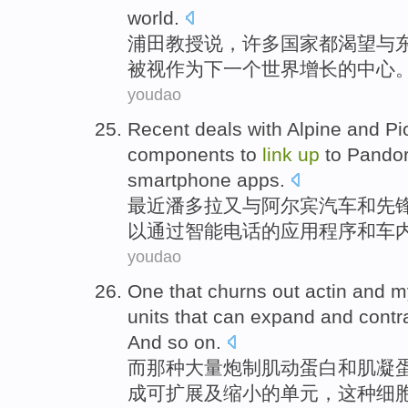
world
.
浦田
教授
说
，
许多
国家
都
渴望
与
被
视
作为
下
一个世界
增长
的
中心
youdao
Recent
deals
with
Alpine
and
Pi
components to
link
up
to Pando
smartphone
apps
.
最近
潘多拉又
与
阿尔宾汽车
和
先
以
通过
智能电话
的应用程序和车
youdao
One that churns
out
actin
and
m
units
that
can
expand
and
contr
And
so
on.
而
那种
大量炮制
肌
动蛋白
和
肌
凝
成
可
扩展
及
缩小
的
单元
，这种细