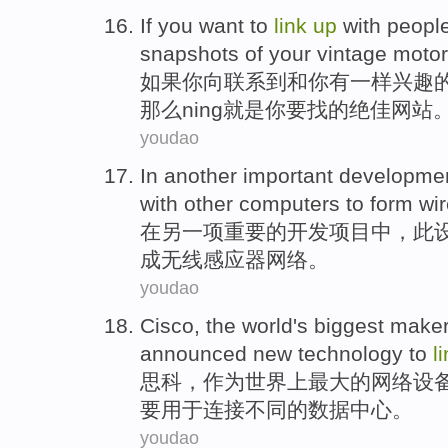
If
you
want to
link
up
with
peopl
snapshots
of
your
vintage
motor
如果
你
向
联系
到
和
你
有
一样兴趣
那么
ning
就是你要找的绝佳网站
youdao
In
another
important
developme
with
other
computers
to
form
wi
在
另一项
重要
的
开发项目
中，
此
成
无线
感应器
网络
。
youdao
Cisco
, the
world
's
biggest
make
announced
new
technology
to
l
思科
，作为
世界
上
最大
的
网络
设
要用于
连接
不同
的
数据
中心。
youdao