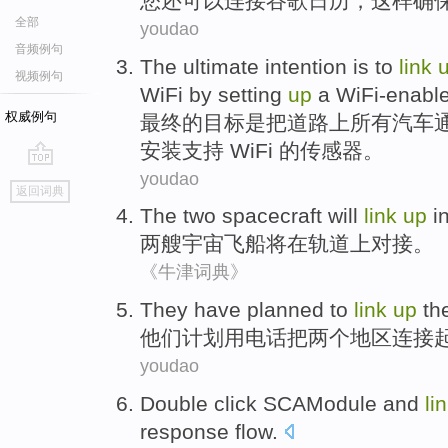
您
还
可以
连接
谷歌
日历
，这样
确
全部
youdao
音频例句
The ultimate
intention
is
to
link
视频例句
WiFi
by setting
up
a
WiFi-enabl
权威例句
最终
的
目标
是
把
道路
上
所有
汽车
安装支持 WiFi
的
传感器
。
youdao
go
返回词典
top
The
two
spacecraft
will
link
up
i
两
艘宇宙飞船
将
在
轨道上对接
。
《牛津词典》
They
have
planned
to
link
up
th
他们
计划用电话把
两个
地区
连接
youdao
Double click SCAModule
and
li
response
flow
.