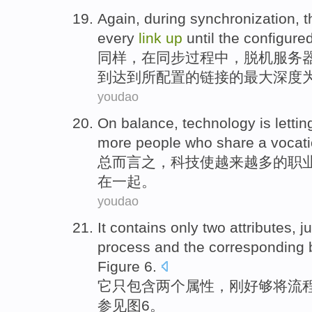
Again
,
during
synchronization
, 
every
link
up
until
the configure
同样
，
在
同步
过程中，
脱机
服务
到
达到
所
配置的链接的
最大深度
youdao
On balance,
technology
is
lettin
more
people
who share a vocat
总而言之，
科技
使
越来越
多的
职
在
一起
。
youdao
It
contains
only
two
attributes
,
ju
process
and
the
corresponding
Figure
6
.
它
只
包含
两个
属性
，
刚好
够
将
流
参见图
6
。