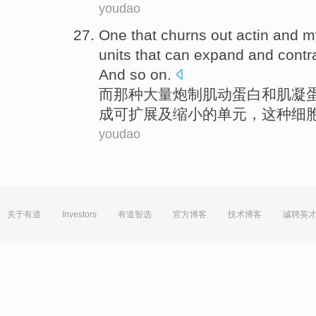
youdao
One that churns
out
actin
and
m
units
that
can
expand
and
contr
And
so
on.
而
那种
大量炮制
肌
动蛋白
和
肌
凝
成
可
扩展
及
缩小
的
单元
，这种细
youdao
关于有道
Investors
有道智选
官方博客
技术博客
诚聘英