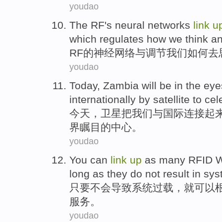
youdao
The RF
's
neural
networks
link
u
which
regulates
how
we
think
a
RF
的
神经
网络
与
调节
我们
如何
去
youdao
Today
,
Zambia will
be
in the
eye
internationally
by
satellite
to
cel
今天
，
卫星
把
我们
与
国际
连接
起
界
瞩目
的
中心。
youdao
You
can
link
up
as
many
RFID
long as they
do not
result in
sys
只要
不会
导致
系统
过载
，
就
可以
服务
。
youdao