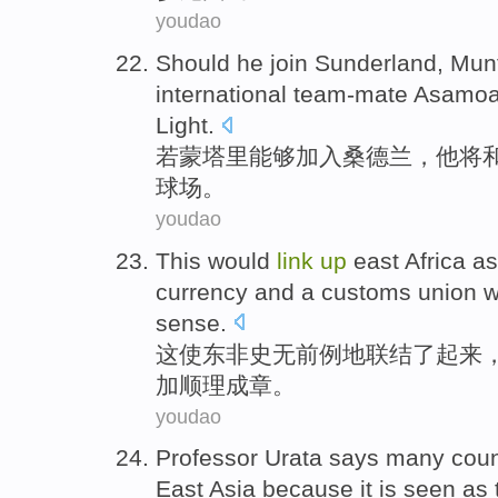
youdao
Should
he
join
Sunderland
,
Munt
international team-mate
Asamo
Light
.
若蒙塔里能够
加入
桑德兰
，
他
将
球场
。
youdao
This
would
link
up
east Africa
as
currency
and
a customs
union
w
sense
.
这
使
东非
史无前例地
联结
了起来
加
顺理成章。
youdao
Professor Urata
says
many
coun
East Asia
because
it
is seen
as