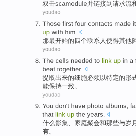
双击
scamodule并
链接
到
请求
流
youdao
Those
first
four
contacts
made
i
up
with
him
.
那
最
开始
的
四个
联系人
使得
其他
youdao
The
cells
needed to
link
up
in
a
beat
together
.
提取出来
的
细胞
必须
以
特定的
形
能
保持
一致。
youdao
You
don't have
photo
albums,
fa
that
link
up
the
years
.
什么影集
、
家庭
聚会
和
那些
与
岁
有
。