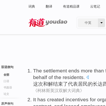
词典
翻译
有道精品课
云笔记
中英
有道 - 网易旗下搜索
双语例句
The settlement
ends
more than
全部
behalf
of
the residents.
口语
这次
和解
结束
了
代表
居民
的
长达
书面语
《柯林斯英汉双解大词典》
论文
It
has created incentives for
org
原声例句