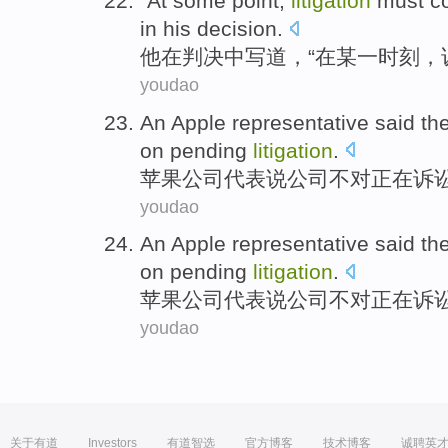
"
At
some
point
,
litigation
must
co
in
his
decision
.
他
在
判决中
写道
，“在
某一
时刻
，
youdao
An Apple
representative
said
th
on pending
litigation
.
苹果
公司
代表
说
公司
不对
正在诉
youdao
An Apple
representative
said
th
on pending
litigation
.
苹果
公司
代表
说
公司
不对
正在诉
youdao
关于有道
Investors
有道智选
官方博客
技术博客
诚聘英