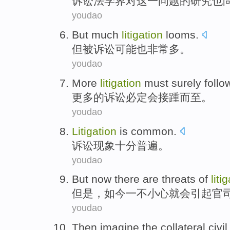
诉讼法
学界
对
这
一问题
的研究也
youdao
But
much
litigation
looms
.
但
被
诉讼
可能也非常多。
youdao
More
litigation
must surely
follo
更多
的
诉讼
必定
会
接踵而至
。
youdao
Litigation
is common
.
诉讼
现象
十分
普遍。
youdao
But
now
there are threats
of
liti
但是
，
如今
一不小心
就会
引起
官
youdao
Then
imagine
the
collateral civil