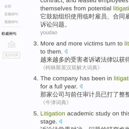
contract
,
and
leased
employees
全部
themselves from
potential
litiga
音频例句
它
鼓励
组织
使用
临时
雇员
、
合同
视频例句
诉讼
问题
。
youdao
权威例句
More and more
victims
turn to
li
to them.
go
返回词典
top
越来越
多的
受害者
诉诸
法律
以
获
《柯林斯英汉双解大词典》
The company
has been
in
litiga
for
a
full
year.
那家
公司
与
前任
审计员
已
打
了整
《牛津词典》
Litigation
academic study
on
thi
stage
.