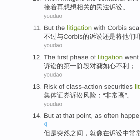
接着再
想想
相关
的
民法
诉讼
。
youdao
But
the
litigation
with
Corbis
sca
不过
与
Corbis
的
诉讼
还是将
他们
youdao
The first
phase
of
litigation
went 
诉讼
的
第一
阶段
对龚如心不利；
youdao
Risk
of
class-action
securities
li
集体
证券
诉讼
风险
：“
非常
高
”。
youdao
But
at
that
point,
as
often
happe
但是
突然之间，
就像
在
诉讼
中
常