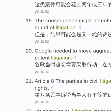
这
类
案件
可能会
花
上
两
年
或
三
年
youdao
The consequence
might
be
not
round
of
litigation
.
但是
，
结果
可能会
是
又一轮
的
诉
youdao
Google
needed to
move
aggress
patent
litigation
.
谷歌当时
迫切
需要
采取
行动，在
youdao
Article 8
The
parties
in
civil
litig
rights
.
第八
条
民事
诉讼
当事人
有
平等
的
youdao