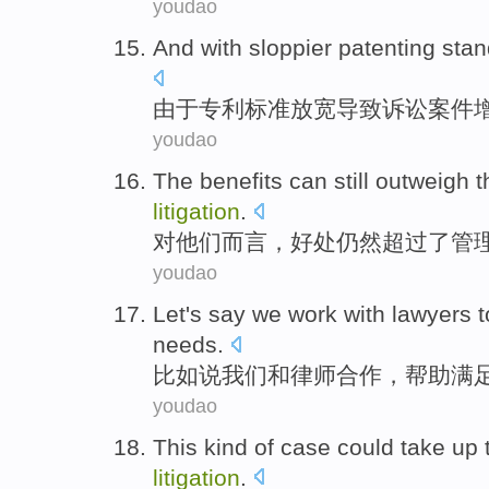
youdao
And with sloppier
patenting
stan
由于
专利
标准
放宽导致
诉讼
案件
youdao
The
benefits
can still
outweigh
t
litigation
.
对
他们而言，
好处
仍然
超过
了
管
youdao
Let's say
we
work
with
lawyers
t
needs
.
比如说
我们
和
律师合作
，
帮助
满
youdao
This
kind
of case
could
take
up
litigation
.