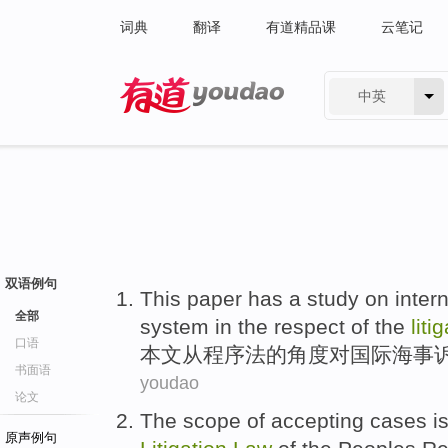
词典
翻译
有道精品课
云笔记
中英
有道 - 网易旗下搜索
双语例句
This paper
has a
study
on
inter
全部
system
in the respect
of
the
liti
口语
本文
从程序法
的
角度
对
国际
海事
书面语
youdao
论文
The
scope
of accepting cases
i
原声例句