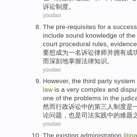
诉讼
制度
。
youdao
The
pre-requisites
for a
success
include sound
knowledge
of the
court procedural rules, evidence
要想成为
一名
诉讼
律师
并拥有
成
而深刻地掌握
法律
知识
。
youdao
However
, the
third party
system
law
is
a
very
complex
and
dispu
one of
the
problems
in the
judic
然而
行政
诉讼
中的
第三
人
制度
是
论
问题
，
也是
司法
实践
中的
难题
youdao
The existing
administration
litig