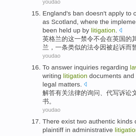
youdao
England
's ban
doesn't
apply to
as
Scotland
,
where
the
impleme
been held up
by
litigation
.
英格兰
的
这
一禁令
不会
在
英国
的
兰，
一
条
类似
的
法令
因
被
起诉而
youdao
To answer
inquiries
regarding
l
writing
litigation
documents
and
legal
matters
.
解答
有关
法律
的
询问
、
代
写
诉讼
书。
youdao
There exist
two
authentic
kinds
plaintiff
in
administrative
litigati