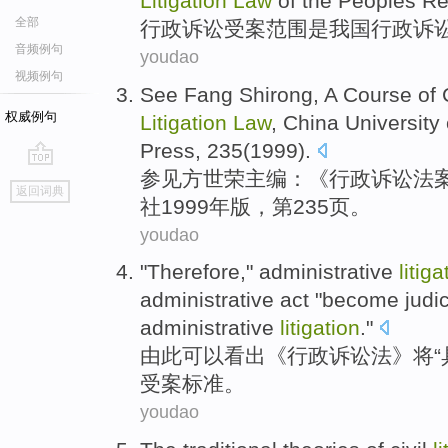
Litigation
Law
of the Peoples Re
全部
行政
诉讼
受案范围
是
我国
行政诉
音频例句
youdao
视频例句
See
Fang Shirong
, A
Course
of
权威例句
Litigation
Law
,
China
University
Press
, 235(1999).
参
见方
世荣主编：《
行政
诉讼法
go
返回词典
top
社
1999年版，第235页。
youdao
"
Therefore
,"
administrative
litiga
administrative
act
"become judic
administrative
litigation
."
由此
可以看出《
行政
诉讼法
》
将
“
受案
标准
。
youdao