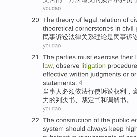
youdao
The
theory
of
legal
relation
of
ci
theoretical
cornerstones
in civil
民事
诉讼
法律
关系
理论
是
民事
诉
youdao
The parties
must
exercise their
law
,
observe
litigation
procedur
effective written
judgments
or o
statements.
当事人
必须
依法
行使
诉讼
权利
，
力的
判决书
、裁定书
和
调解书
。
youdao
The
construction
of
the public
e
system
should
always
keep
hig