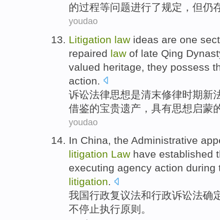
的
过程
等
问题
进行
了
规定
，
但
仍
youdao
Litigation
law
ideas
are
one
sect
repaired
law
of
late
Qing
Dynast
valued
heritage
,
they possess
t
action
.
诉讼
法律
思想
是
清末
修律时期
新
借鉴的
宝贵
遗产
，
具有
思想
启蒙
youdao
In China
, the
Administrative
app
litigation
Law
have
established
executing
agency
action
during
litigation
.
我国
行政
复议法
和
行政
诉讼法
确
不
停止
执行
原则
。