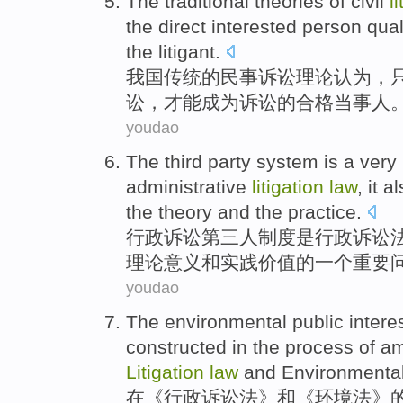
The
traditional
theories
of
civil
l
the
direct
interested
person
qual
the
litigant
.
我国
传统
的
民事
诉讼
理论
认为
，
讼
，
才能
成为
诉讼
的
合格
当事人
youdao
The
third party
system
is
a
very
administrative
litigation
law
,
it a
the
theory
and
the practice
.
行政
诉讼
第三
人
制度
是
行政诉讼
理论意义
和
实践
价值的一个重要
youdao
The
environmental
public
intere
constructed in the
process
of
am
Litigation
law
and
Environmenta
在《
行政
诉讼法
》
和
《环境法》