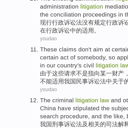
administration
litigation
mediati
the
conciliation
proceedings
in 
现行
行政
诉讼法
没有
规定
行政
诉
在
行政
诉讼
中的适用。
youdao
These
claims
don
't
aim
at
certai
certain
act
of
somebody
,
so app
in
our country's
civil
litigation
la
由于这些
请求
不是
指向
某
一
财产
不能
适用
我国
民事
诉讼法
中
关于
youdao
The
criminal
litigation
law
and
ot
China have
stipulated
the
subje
search procedure, and
the
like
,
我国刑事
诉讼法
及
相关
的
司法
解