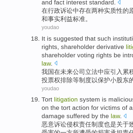
and
fact
interest standard.
在
行政
诉讼
中
存在
两
种
实质性
的
和
事实
利益标准。
youdao
It is suggested that
such
institu
rights,
shareholder
derivative
lit
shareholder voting
rights
be
int
law
.
我国在
未来
公司
立法
中
应
引入
累
投票权
排除
等
制度
以保护小股东
youdao
Tort
litigation
system
is
maliciou
on the tort
action
for
victims
of
a
damage
suffered by
the
law
.
恶意
诉讼
侵权
责任
制度
也是
关于
受害
的
一
方
所
遭受
的
损害
承担
责