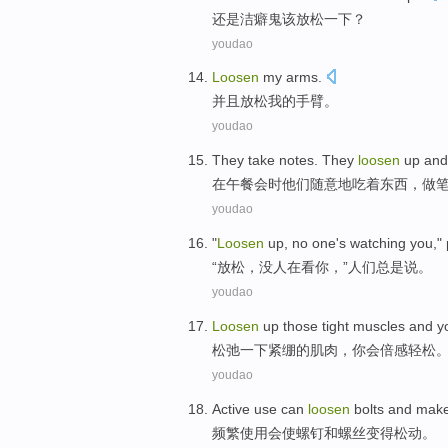
还是
洁癖
鬼该放松一下？
youdao
Loosen
my
arms
.
并且放松
我
的
手臂
。
youdao
They
take notes
. They
loosen
up
and
在午餐会时
他们
随意地
吃
着东西，做
youdao
"
Loosen
up
,
no
one
's watching
you
,"
“
放松
，
没
人
在
看
你
，”
人们
总是
说。
youdao
Loosen
up
those tight
muscles
and
y
松弛一下
紧
绷的
肌肉
，
你
会
倍感
轻松
youdao
Active
use
can
loosen
bolts
and
make
频繁
使用
会
使
螺钉
和
螺丝
变得松动
。