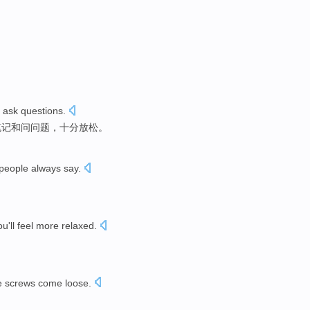
ask
questions
.
笔记
和
问
问题
，十分
放松
。
people
always
say
.
ou
'll
feel more
relaxed
.
。
 screws
come
loose
.