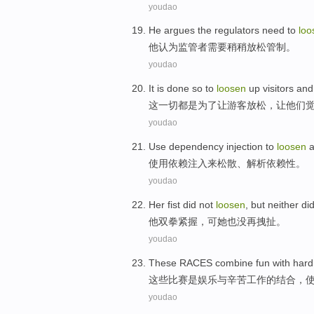
youdao
He
argues
the regulators
need to
loo
他
认为
监管者
需要
稍稍放松
管制
。
youdao
It
is
done
so
to
loosen
up
visitors
an
这
一切都
是
为了
让
游客
放松
，
让
他们
youdao
Use
dependency
injection
to
loosen
a
使用
依赖
注入
来
松散
、
解析
依赖性
。
youdao
Her
fist
did
not
loosen
,
but
neither
di
他
双拳紧握
，
可
她
也
没
再
拽扯
。
youdao
These
RACES
combine
fun
with
hard
这些
比赛
是
娱乐
与
辛苦
工作
的
结合
，
youdao