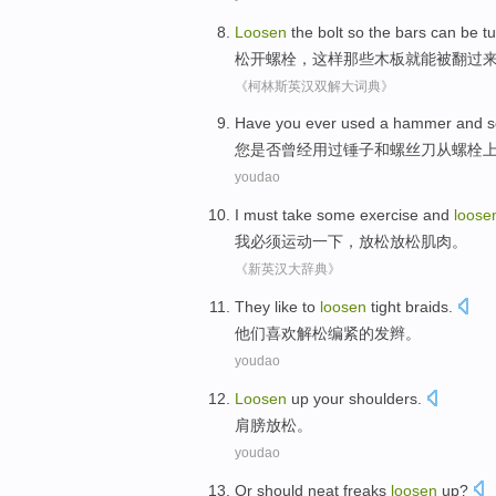
Loosen
the
bolt
so
the bars
can
be
t
松开
螺栓
，
这样
那些木板
就
能
被
翻过
《柯林斯英汉双解大词典》
Have
you
ever
used
a hammer
and
s
您
是否曾经
用
过
锤子
和
螺丝刀
从
螺栓
youdao
I
must
take some exercise
and
loose
我
必须
运动
一下
，
放松
放松肌肉。
《新英汉大辞典》
They
like
to
loosen
tight
braids
.
他们
喜欢
解松
编
紧
的
发辫
。
youdao
Loosen
up
your shoulders
.
肩膀
放松
。
youdao
Or
should neat freaks
loosen
up?