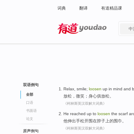
词典
翻译
有道精品课
中
有道 - 网易旗下搜索
双语例句
Relax
,
smile
;
loosen
up in
mind
and b
全部
放松
，
微笑
；
身心
俱
放松
。
口语
《柯林斯英汉双解大词典》
书面语
He
reached up
to
loosen
the
scarf
ar
论文
他
伸出
手
松开围
在
脖子
上
的
围巾
。
《柯林斯英汉双解大词典》
原声例句