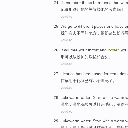
Remember
those
hormones
that wer
记得
那些
让
你
的
关节
松弛
的
激素
吗？
youdao
We
go to
different
places
and
have ar
我们
会
去
不同
的
地方
，组织诸如
郊游
youdao
It
will
free
your
throat
and
loosen
you
那
可以
放松
你
的
喉咙
和
舌头
。
youdao
Licorice
has
been
used
for centuries
甘草
用于
化痰
已有
几个
世纪了。
youdao
Lukewarm
water: Start with a
warm
w
温水
：
温水
洗脸
可以
打开
毛孔
，清除
youdao
Lukewarm
water: Start with a
warm
w
温水
：
温水
洗脸
可以
打开
毛孔
，清除