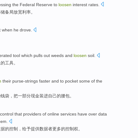
essing
the Federal
Reserve
to
loosen
interest rates
.
邦
储备局
放宽
利率
。
t
when
he drove
.
erated
tool
which pulls
out weeds
and
loosen
soil.
土
的
工具
。
n
their
purse-strings
faster
and to
pocket
some
of
the
的
钱袋
，把
一部分
现金
装进自己
的
腰包
。
control
that
providers
of
online
services
have
over
data
hem.
数据
的
控制
，
给予
提供
数据
者
更多
的控制权。