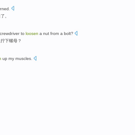
urned
.
来了。
crewdriver
to
loosen
a
nut
from
a
bolt
?
上拧下
螺母
？
n
up
my muscles
.