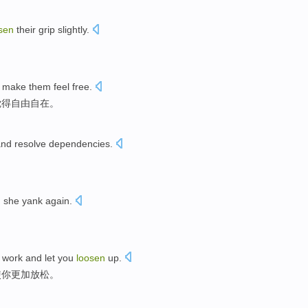
sen
their grip
slightly.
d
make
them
feel
free
.
觉得
自由自在
。
nd
resolve
dependencies
.
d
she
yank
again
.
work
and
let
you
loosen
up
.
使
你
更加
放松
。