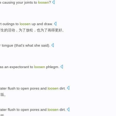
e causing
your
joints
to
loosen
?
t outings
to
loosen
up
and
draw
.
写生的活动，
为了
放松
，
也为了画得更好
。
r
tongue
(
that's
what she said).
as an
expectorant
to
loosen
phlegm.
ater flush
to
open
pores
and
loosen
dirt
.
污垢
。
ater flush
to
open
pores
and
loosen
dirt
.
污垢
。