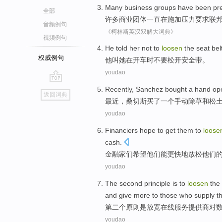
Many
business
groups
have been
pr
全部
许多
商业
团体
一直
在
施加压力要求
联
音频例句
《柯林斯英汉双解大词典》
视频例句
He
told
her
not to
loosen
the
seat bel
权威例句
他
叫
她
在
开车
时
不要
松开
安全带
。
youdao
go
Recently
,
Sanchez
bought
a
hand op
返回词典
top
最近
，
桑切斯
买了
一个
手动
除草
和
松
youdao
Financiers
hope to
get
them
to
loose
cash
.
金融家们
希望
他们
能
更快地
放松
他们
youdao
The second
principle
is
to
loosen
the
and
give
more
to
those
who
supply
t
第二
个
原则
是
放宽
在线
服务
提供商
对
youdao