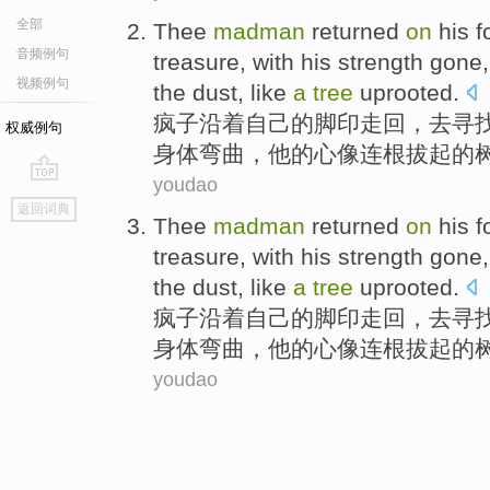
全部
Thee
madman
returned
on
his
f
音频例句
treasure
, with
his
strength gone
视频例句
the
dust
,
like
a
tree
uprooted
.
疯子
沿着
自己
的
脚印走
回，
去
寻
权威例句
身体
弯曲
，他的
心
像
连根拔起的
youdao
go
返回词典
top
Thee
madman
returned
on
his
f
treasure
, with
his
strength gone
the
dust
,
like
a
tree
uprooted
.
疯子
沿着
自己
的
脚印走
回，
去
寻
身体
弯曲
，他的
心
像
连根拔起的
youdao