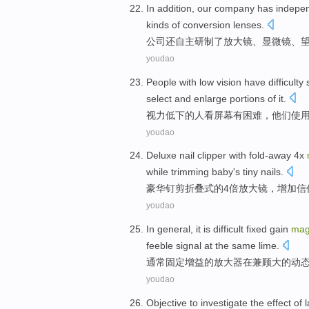
In addition, our
company
has
indepen
kinds of
conversion lenses
.
公司
还
自主
研制了
放大镜
、
显微镜
、
youdao
People
with low
vision
have
difficulty
select
and
enlarge
portions of
it.
视力
低下
的
人
看
屏幕
有
困难
，
他们
使
youdao
Deluxe
nail
clipper with fold-away
4
x
while trimming
baby
's
tiny
nails
.
豪华
钉
剪
折叠式的
4
倍
放大镜
，
增加
信
youdao
In general
,
it is difficult
fixed
gain
mag
feeble
signal
at
the same lime.
通常
固定
增益
的
放大器
在兼顾
大
的动
youdao
Objective
to
investigate
the
effect
of
l