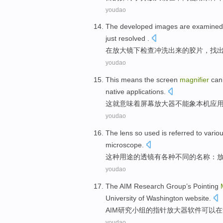
youdao
The developed images
are
examined
just
resolved
.
在
放大镜
下
检查
冲洗出来的胶片，找
youdao
This
means
the
screen
magnifier
can
native
applications
.
这
就意味着
屏幕
放大器
不能
象
本机
应
youdao
The
lens
so used is referred to
variou
microscope.
这种
用途的
透镜
有各种
不同
的名称：
youdao
The AIM
Research
Group
’s
Pointing
University
of
Washington
website
.
AIM
研究
小组
的
指针
放大器
软件
可以
在
youdao