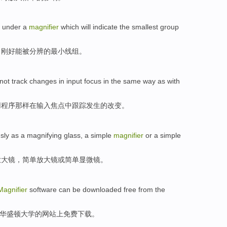
under a
magnifier
which
will
indicate
the
smallest
group
出
刚好
能
被
分辨
的
最小线组
。
not
track
changes
in
input
focus
in
the
same way
as
with
用程序
那样
在
输入
焦点
中
跟踪
发生的
改变
。
sly
as a
magnifying
glass, a
simple
magnifier
or
a
simple
放大镜
，
简单
放大镜
或
简单显微镜。
Magnifier
software
can be
downloaded
free
from the
华盛顿
大学
的
网站上
免费
下载
。