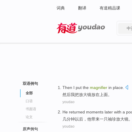
词典
翻译
有道精品课
中
有道 - 网易旗下搜索
双语例句
Then
I
put the
magnifier
in place.
全部
然后
我
把
放大镜
放在上面。
口语
youdao
书面语
He
returned
moments
later
with
a
po
论文
几
分钟
以后
，
他
带来
一
只
袖珍
放大镜
youdao
原声例句