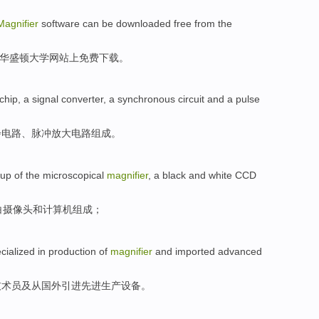
Magnifier
software
can be
downloaded
free
from
the
华盛顿
大学
网站上
免费
下载
。
 chip
, a
signal
converter
,
a synchronous
circuit
and a
pulse
步
电路
、
脉冲
放大
电路组成。
 up
of the microscopical
magnifier
, a
black
and white
CCD
白
摄像头
和计算机组成；
cialized
in
production
of
magnifier
and
imported
advanced
技术员
及
从国外引进
先进
生产
设备。