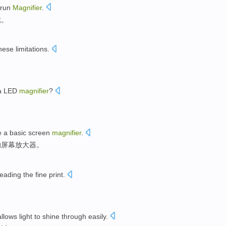
run
Magnifier
.
镜
。
hese
limitations
.
a LED
magnifier
?
e
a
basic
screen
magnifier
.
的
屏幕
放大器
。
reading
the
fine print.
allows
light
to
shine
through
easily
.