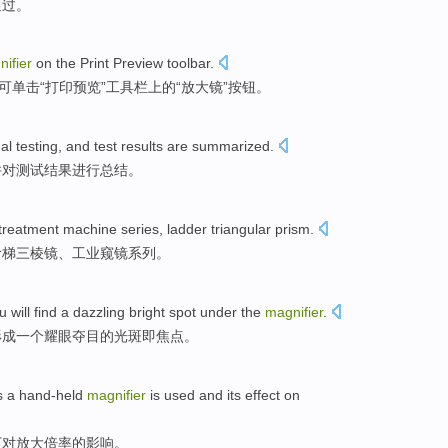
通过
。
ifier
on
the
Print Preview
toolbar
.
可单击“打印预览”
工具
栏
上
的
“
放大镜
”按钮。
al
testing
,
and
test
results
are
summarized
.
并
对
测试
结果
进行
总结
。
 treatment machine series,
ladder
triangular prism
.
阶梯
三棱镜
、工业窥镜系列。
ou
will
find
a
dazzling
bright
spot
under
the
magnifier
.
形成
一个
耀眼
夺目的
光斑
即焦点。
s a
hand-held
magnifier
is
used
and
its
effect
on
下对放大
倍率的
影响
。