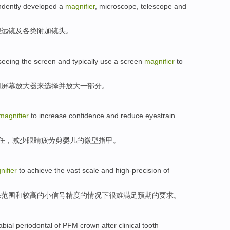
dently
developed
a
magnifier
,
microscope
,
telescope
and
望远镜
及
各类
附加
镜头。
seeing the
screen
and
typically
use
a screen
magnifier
to
用
屏幕
放大器
来
选择
并
放大
一部分
。
magnifier
to
increase
confidence
and
reduce
eyestrain
任
，
减少
眼睛疲劳
剪
婴儿
的
微型
指甲
。
nifier
to achieve
the
vast
scale
and
high-precision
of
态
范围
和
较高
的
小
信号
精度
的情况下
很难
满足预期的要求。
abial
periodontal
of
PFM
crown
after
clinical
tooth