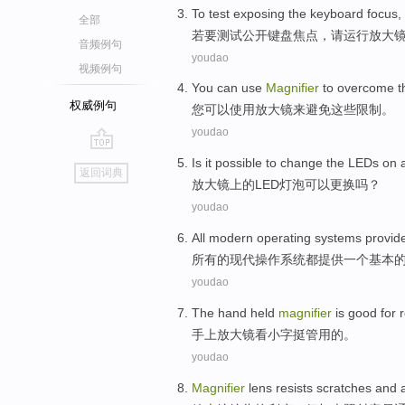
To
test
exposing
the keyboard
focus
,
全部
若
要
测试
公开
键盘
焦点
，请
运行
放大
音频例句
youdao
视频例句
You
can
use
Magnifier
to
overcome
t
权威例句
您
可以
使用
放大镜
来
避免
这些
限制
。
youdao
go
Is it possible to
change
the
LEDs
on
返回词典
top
放大镜
上
的
LED
灯泡可以
更换
吗？
youdao
All
modern
operating
systems
provid
所有
的
现代
操作
系统
都
提供
一个
基本
youdao
The hand
held
magnifier
is good for
手上
放大镜
看
小字挺管用的。
youdao
Magnifier
lens
resists
scratches and 