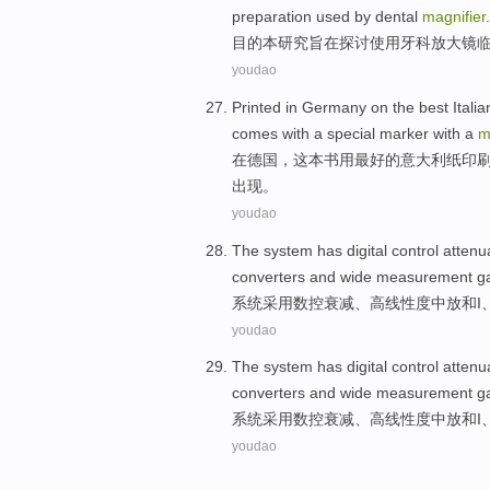
preparation
used
by dental
magnifier
.
目的
本研究旨在
探讨
使用
牙科
放大镜
youdao
Printed
in
Germany
on
the
best
Italia
comes with a
special
marker
with
a
m
在
德国
，
这本
书
用
最好
的
意大利
纸
印
出现。
youdao
The
system
has
digital control attenu
converters
and
wide
measurement
g
系统
采用
数控
衰减、
高
线性
度
中放
和
I
youdao
The
system
has
digital control attenu
converters
and
wide
measurement
g
系统
采用
数控
衰减、
高
线性
度
中放
和
I
youdao