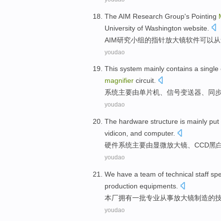
The AIM
Research
Group
's
Pointing
University
of
Washington
website
.
AIM
研究
小组
的
指针
放大镜
软件
可以
从
youdao
This system
mainly
contains a
single
magnifier
circuit.
系统
主要
由
单片机
、
信号
变送器
、
同
youdao
The hardware
structure is
mainly
put
vidicon
,
and
computer
.
硬件
系统
主要
由
显微
放大镜
、
CCD
黑
youdao
We
have
a
team of
technical staff
spe
production
equipments
.
本厂
拥有
一
批
专业
从事
放大镜
制造
的
youdao