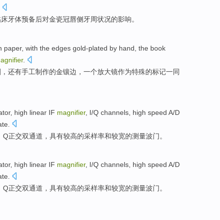
临床
牙体
预备
后
对
金瓷
冠
唇
侧
牙周状况
的
影响
。
n
paper
,
with
the edges
gold-plated
by hand,
the book
agnifier
.
刷
，还有手工制作的金
镶边
，一个放大镜作为
特殊
的
标记
一同
ator
,
high
linear
IF
magnifier
,
I
/
Q
channels
,
high
speed A/
D
ate
.
、
Q
正交双
通道
，具有
较高
的
采样
率和
较宽
的
测量
波门。
ator
,
high
linear
IF
magnifier
,
I
/
Q
channels
,
high
speed A/
D
ate
.
、
Q
正交双
通道
，具有
较高
的
采样
率和
较宽
的
测量
波门。