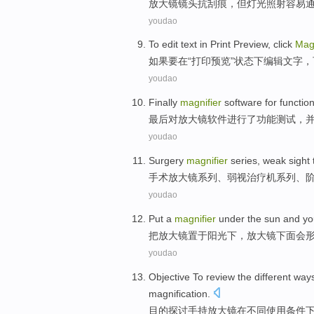
放大镜
镜头
抗刮痕
，但
灯光
照射
容易
youdao
To
edit
text
in
Print
Preview
, click
Magn
如果要
在
“
打印
预览
”状态下
编辑
文字
，
youdao
Finally
magnifier
software
for
function
最后
对放大镜
软件
进行了
功能
测试
，
youdao
Surgery
magnifier
series
, weak sight
手术
放大镜
系列
、弱视治疗机系列、
youdao
Put
a
magnifier
under
the sun
and y
把
放大镜
置于
阳光
下，放大镜
下面
会
youdao
Objective
To review
the
different
way
magnification
.
目的
探讨
手持
放大镜
在
不同
使用
条件