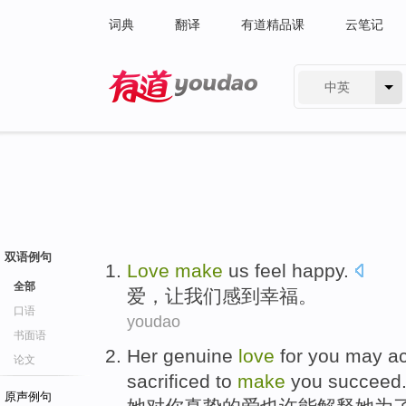
词典
翻译
有道精品课
云笔记
中英
有道 - 网易旗下搜索
双语例句
Love
make
us
feel
happy
.
全部
爱
，
让
我们
感到
幸福
。
口语
youdao
书面语
Her
genuine
love
for
you
may
ac
论文
sacrificed
to
make
you
succeed
原声例句