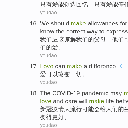
只有
爱
能
创造
回忆
，只有爱能
停
youdao
We
should
make
allowances for
know
the
correct
way to
express
我们
应该
谅解
我们
的
父母
，
他们
们
的
爱
。
youdao
L
ove
can
make
a difference.
爱
可以改变一切。
youdao
T
he COVID-19 pandemic may
m
love
and care will
make
life bett
新
冠疫情大流行可能会给人们的
变得更好。
youdao