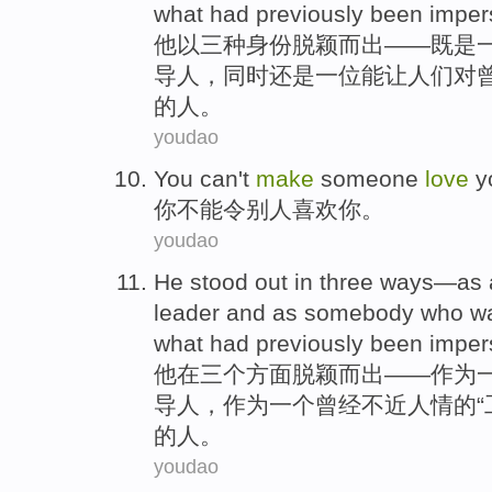
what had
previously
been
imper
他
以
三
种
身份脱颖而出——既是
导人
，
同时
还是一
位能
让
人们
对
的
人
。
youdao
You
can't
make
someone
love
y
你
不能
令
别人
喜欢
你。
youdao
He
stood out
in
three
ways
—
as
leader
and as
somebody
who
w
what had
previously
been impers
他
在
三个
方面
脱颖而出——
作为
导人
，作为一个
曾经不近人情
的“
的
人
。
youdao