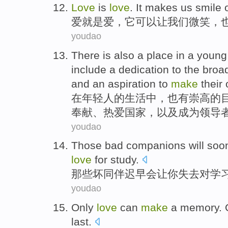
Love
is
love
.
It
makes
us
smile
爱
就是
爱，
它
可以让
我们
微笑
，
youdao
There
is also
a
place
in
a young
include
a
dedication
to
the broa
and
an
aspiration
to
make
their
在
年轻人
的
生活中
，
也
有
崇高的
奉献、
热爱
国家
，
以及
成为
领导
youdao
Those
bad
companions
will soo
love
for
study
.
那些
坏
同伴
迟早
会
让
你
失去
对
学
youdao
Only
love
can
make
a
memory
.
last
.