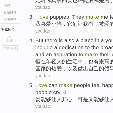
她
对
你
真挚的
爱
也许能
解释
她
为
全部
youdao
音频例句
I
love
puppies
.
They
make
me
f
视频例句
我
喜爱
小狗
，
它们
让
我
有了
被爱
权威例句
youdao
But
there
is also
a
place
in
a yo
go
include
a
dedication
to
the broa
返回词典
top
and
an
aspiration to
make
their
但
在
年轻人
的
生活中
，
也
有
崇高
国家
的
热爱
，
以及
做出
自己
的
领
youdao
Love
can
make
people
feel hap
people
cry
.
爱
能够
让
人
开心
，
可是
又能够让
youdao