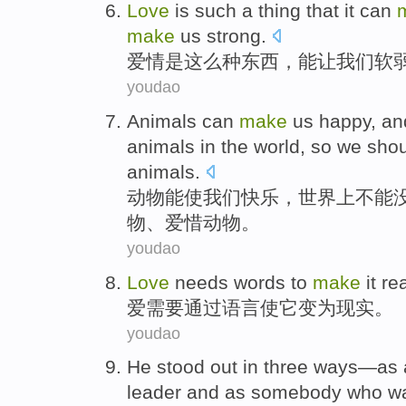
Love
is
such
a
thing
that it
can
make
us
strong
.
爱情
是
这么
种
东西
，
能
让
我们
软
youdao
Animals
can
make
us
happy
, a
animals in the
world
,
so
we
shou
animals.
动物
能
使
我们
快乐
，
世界上
不能
物、
爱惜
动物。
youdao
Love
needs
words
to
make
it
rea
爱
需要
通过语言
使
它
变为现实
。
youdao
He
stood out
in
three
ways
—as
leader
and
as
somebody
who w