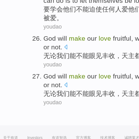
can
do
is
to let
themselves
be
l
要
学会
他们
不能
迫使
任何人
爱
他
被
爱
。
youdao
God
will
make
our
love
fruitful
,
w
or not
.
无论
我们
能
不能
眼见丰收，
天主
youdao
God
will
make
our
love
fruitful
,
w
or not
.
无论
我们
能
不能
眼见丰收，
天主
youdao
关于有道
Investors
有道智选
官方博客
技术博客
诚聘英