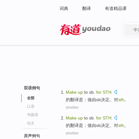
词典
翻译
有道精品课
中
有道 - 网易旗下搜索
双语例句
Make
up
to sb.
for
STH
.
全部
的翻译是：
做
由sb决定。
对
sth
。
口语
youdao
书面语
Make
up
to sb.
for
STH
.
论文
的翻译是：
做
由sb决定。
对
sth
。
youdao
原声例句