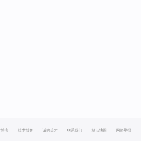
方博客
技术博客
诚聘英才
联系我们
站点地图
网络举报