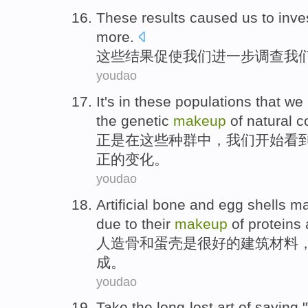
These
results
caused
us
to inve
more
.
这些
结果
促使
我们
进一步
调查
我
youdao
It's
in
these
populations
that
we
the
genetic
makeup
of
natural
c
正是
在
这些
种群中
，
我们
开始
看
正
的
变化
。
youdao
Artificial
bone
and
egg shells m
due
to
their
makeup
of
proteins
人造
骨
和
蛋壳
是
很好的
建筑
材料
成
。
youdao
Take the
long-lost art
of
saying
"