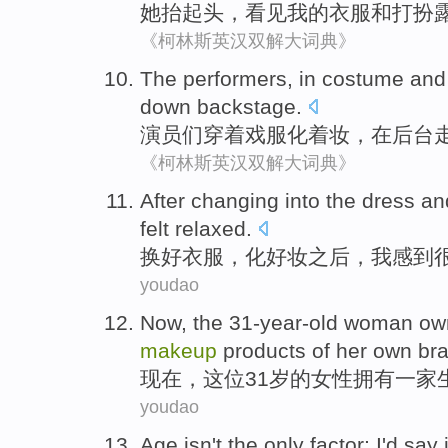
她
抬起头
，
看见
我
的
衣服
和
打扮
《柯林斯英汉双解大词典》
The performers
,
in costume
an
down
backstage
.
演员
们
穿着
戏服化
着
妆，在后台
《柯林斯英汉双解大词典》
A
fter changing into the dress a
felt relaxed.
换
好衣服，化好妆之后，我感到
youdao
N
ow, the 31-year-old woman own
makeup
products of her own br
现
在，这位31岁的女性拥有一家
youdao
A
ge isn't the only factor; I'd say