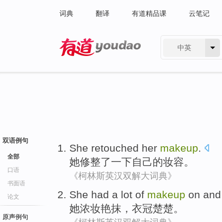
词典
翻译
有道精品课
云笔记
中英
有道 - 网易旗下搜索
双语例句
She
retouched
her
makeup
.
全部
她
修整了一下
自己
的
妆容
。
口语
《柯林斯英汉双解大词典》
书面语
She
had a lot of
makeup
on and 
论文
她
浓妆艳抹
，衣冠楚楚。
原声例句