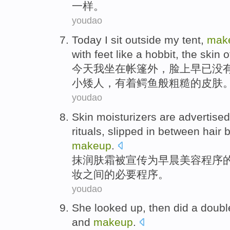
一样。
youdao
Today
I
sit
outside
my
tent
,
mak
with feet
like
a
hobbit
, the
skin
o
今天
我
坐在
帐篷
外
，脸上
早已
没
小
矮人
，有着鳄鱼般粗糙
的
皮肤
youdao
Skin moisturizers
are
advertised
rituals
,
slipped
in
between
hair 
makeup
.
抹
润肤霜
被
宣传
为
早晨
美容
程序
妆
之间
的必要程序。
youdao
She
looked
up, then did a doub
and
makeup
.