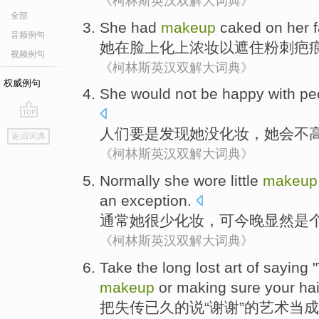
《柯林斯英汉双解大词典》
全部
She
had
makeup
caked
on her
音频例句
她
在
脸上
化上浓
妆
以
遮住
粉刺
疤
视频例句
《柯林斯英汉双解大词典》
权威例句
She
would
not
be
happy with
pe
go
人们
要是
发现
她
没
化妆
，
她
会
不
返回词典
top
《柯林斯英汉双解大词典》
Normally
she
wore
little
makeup
an
exception
.
通常
她
很少
化妆
，
可
今晚
显然
是
《柯林斯英汉双解大词典》
Take the
long lost
art
of
saying
"
makeup
or
making sure
your
hai
把
失传
已久
的
说
“
谢谢
”的
艺术
当成