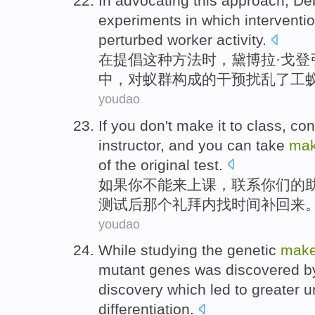
In
advocating
this
approach
, D
experiments
in
which
interventi
perturbed worker
activity
.
在
提倡
这种
方法时
，黛博拉·
戈登
中，
对蚁群
构成
的
干预
扰乱了工
youdao
If
you
don't
make it
to
class
,
con
instructor
, and you
can
take
ma
of the original
test
.
如果
你
不能
来
上课
，
联系
你们
的
测试
后那个
礼拜
内
找
时间
补
回来
youdao
While
studying
the
genetic
mak
mutant
genes
was
discovered
b
discovery
which
led to
greater
u
differentiation
.