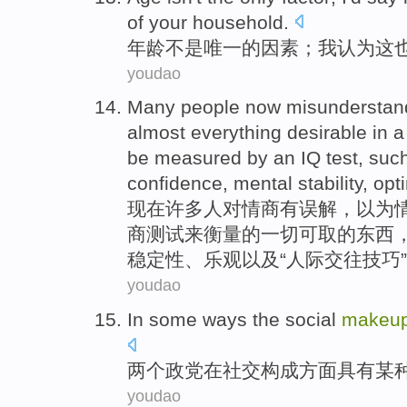
of your household.
年
龄不是唯一的因素；我认为这
youdao
M
any people now misunderstand
almost everything desirable in 
be measured by an IQ test, such
confidence, mental stability, opt
现
在许多人对情商有误解，以为
商测试来衡量的一切可取的东西
稳定性、乐观以及“人际交往技巧
youdao
In
some
ways
the
social
makeu
两个
政党
在
社交
构成
方面具有
某
youdao