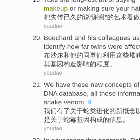
makeup
or
making sure
your
hai
把
失传
已久
的
说
“
谢谢
”的艺术看
youdao
Bouchard
and
his
colleagues
us
identify
how far twins were
affec
布
沙尔
和
他
的
同事们
利用
这些堆
其
基因
构造
影响的程度。
youdao
We
have
these
new
concepts
of
DNA
database
,
all
these
informa
snake venom
.
我们
有了
关于
蛇类
进化
的
新
概念
是关于
蛇毒
基因
构成
的
信息
。
youdao