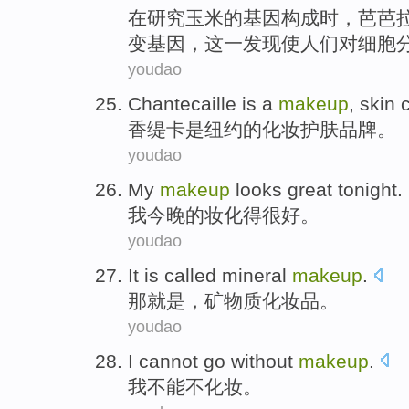
在
研究
玉米
的
基因
构成时
，
芭
芭拉
变
基因
，
这
一
发现
使人们对
细胞
youdao
Chantecaille
is
a
makeup
,
skin
c
香
缇
卡
是
纽约
的
化妆
护肤
品牌。
youdao
My
makeup
looks
great
tonight
.
我
今晚
的
妆
化得
很好
。
youdao
It
is
called mineral
makeup
.
那
就是
，
矿物质
化妆品
。
youdao
I
cannot go without
makeup
.
我
不能不
化妆
。