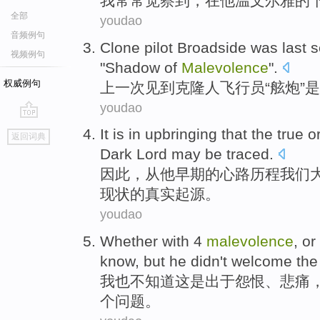
我
常常
觉察
到，在
他温文尔
雅
的
全部
youdao
音频例句
Clone
pilot
Broadside
was last
s
视频例句
"
Shadow
of
Malevolence
".
权威例句
上一次
见到
克隆人
飞行员
“
舷炮
”是
youdao
go
It
is
in
upbringing that
the
true
o
返回词典
top
Dark
Lord
may
be traced
.
因此
，
从
他早期
的
心路历程我们
现状
的
真实
起源
。
youdao
Whether with
4
malevolence
,
or
know
,
but
he
didn
't
welcome
the
我
也不
知道
这是出于
怨恨
、
悲痛
个
问题
。