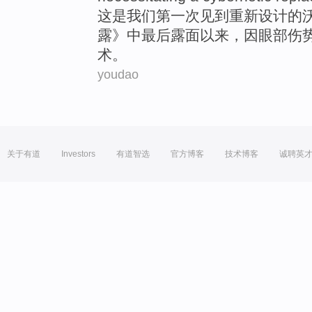
这
是
我们
第一次
见到
重新
设计的
露》中
最后
露面
以来
，因
眼部
伤
术
。
youdao
关于有道
Investors
有道智选
官方博客
技术博客
诚聘英