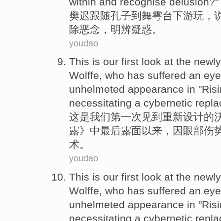
within and recognise delusion?"
樊迟
跟随
孔子
到
舞雩台下游玩，
除
恶念
，明辨疑惑。
youdao
This
is
our
first
look at the newl
Wolffe
, who has suffered an
eye
unhelmeted appearance
in
"Ris
necessitating a
cybernetic
repl
这
是
我们
第一次
见到
重新
设计的
露》中
最后
露面
以来
，因
眼部
伤
术
。
youdao
This
is
our
first
look at the newl
Wolffe
, who has suffered an
eye
unhelmeted appearance
in
"Ris
necessitating a
cybernetic
repl