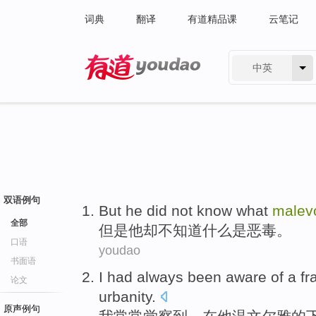
词典
翻译
有道精品课
云笔记
中英
有道 - 网易旗下搜索
双语例句
But
he
did not
know
what
malev
全部
但是
他
却
不
知道
什么是
恶毒
。
口语
youdao
书面语
I
had
always
been aware
of
a
fr
论文
urbanity.
原声例句