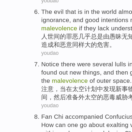
youdao
The
evil that
is
in the
world
almo
ignorance
, and
good intentions
malevolence
if
they lack
unders
人世间的
罪恶
几乎
总是
由
愚昧无
造成和
恶意
同样
大
的
危害
。
youdao
Notice
there were
several
lulls
i
found out
new
things
,
and then
the
malevolence
of
outer
space.
注意
，当
在
太空
计划
中
发现
新
事
间，
然后
准备
外
太空的
恶毒威胁
youdao
Fan
Chi
accompanied
Confuciu
How can
one go about
exalting