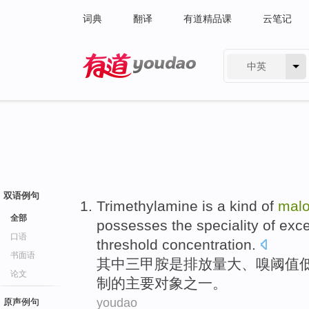
词典
翻译
有道精品课
云笔记
中英
有道 - 网易旗下搜索
双语例句
Trimethylamine
is
a kind
of
mal
全部
possesses
the
speciality of
exce
口语
threshold
concentration.
书面语
其中
三甲
胺
是
排放量
大、嗅
阈值
论文
制
的
主要对象
之一
。
youdao
原声例句