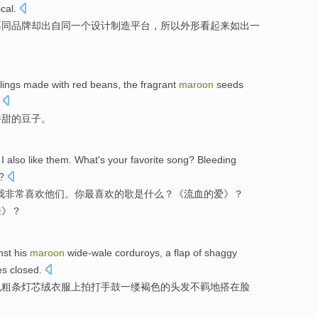
ical
.
不同
品牌
却
出自
同一个
设计制造
平台
，所以外形
看起来
如出一
lings made with red
beans
,
the
fragrant
maroon
seeds
香甜
的
豆子
。
?
I
also like
them
.
What
's
your
favorite
song
?
Bleeding
?
我
非常喜欢
他们
。
你
最
喜欢的
歌
是
什么
？《
流血
的
爱
》？
来
》？
nst his
maroon
wide-wale corduroys
,
a
flap
of shaggy
es
closed
.
色粗条
灯芯绒
衣服上拍打
手鼓
一
缕
褐色
的
头发
不羁地
搭
在
脸