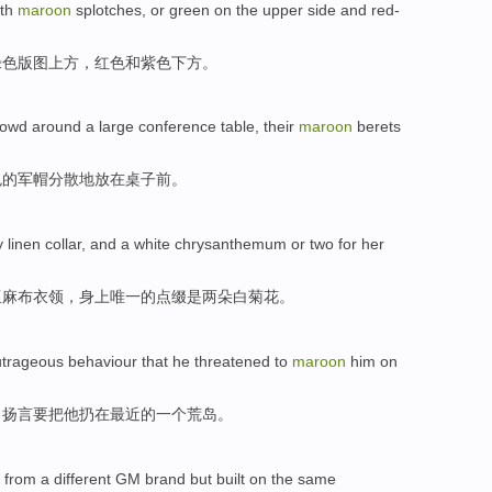
ith
maroon
splotches
,
or
green
on the upper side
and
red-
绿色
版图上方，红色
和
紫色
下方
。
owd around
a large
conference
table
, their
maroon
berets
色
的
军帽
分散地
放在
桌子前
。
ly
linen
collar
, and a white
chrysanthemum
or
two
for her
亚麻布
衣领
，身上
唯一
的点缀是
两
朵
白菊花
。
utrageous
behaviour that
he threatened to
maroon
him
on
，
扬言
要把
他
扔
在
最近
的一个荒岛。
h from a
different
GM
brand
but
built on
the same