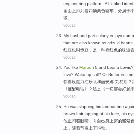
engineering
platform
. All
looked
ident
画面
上排列着
四
辆
栗色
轿车
，分属于
辙
。
youdao
My husband particularly enjoys dump
that
are also
known
as adzuki
beans
.
红豆
也
叫赤豆，是一
种褐红色
的
味道
youdao
You
like
Maroon
5
and
Leona
Lewis
love
?
Wake
up
call
?
Or
Better
in time
你
喜欢
魔力红乐队
和
丽安娜·
刘易斯
？
《
催醒
电话
》？
还是
《一切都会
好
起
youdao
He was slapping
his
tambourine
agai
brown
hair
lapping
at
his face
, his
ey
他正
闭着
眼睛
，向
自己
身上穿的酱紫
上
，随着节奏上下抖动。