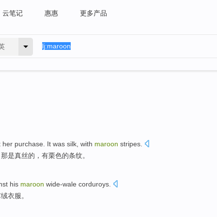
云笔记
惠惠
更多产品
英
t
her
purchase
.
It
was
silk
,
with
maroon
stripes
.
。
那
是
真丝
的，
有
栗色
的
条纹
。
nst
his
maroon
wide-wale corduroys
.
芯绒
衣服。