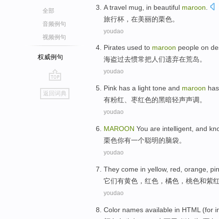
A travel
mug
,
in
beautiful
maroon
.
全部
旅行
杯
，
在
美丽的
栗色
。
音频例句
youdao
视频例句
Pirates
used
to
maroon
people
on
de
权威例句
海盗
过去
惯常
把
人们
遗弃
在
荒岛
。
youdao
go
Pink
has a light
tone
and
maroon
has
返回词典
top
有粉红
、
枣红色
的
黑暗
轻声声调
。
youdao
MAROON
You
are
intelligent
, and kno
栗色
你
有一个
聪明
的脑袋。
youdao
They
come in
yellow
,
red
,
orange
, pi
它们
有
黄色
，
红色
，
橘色
，
桃色
和
紫
youdao
Color
names
available
in
HTML
(
for 