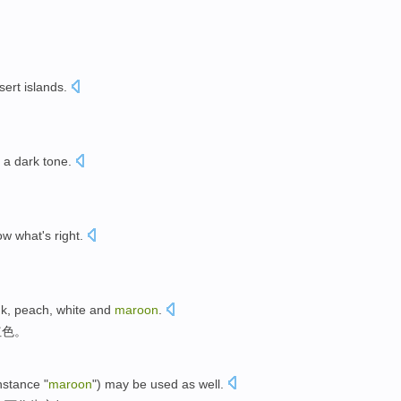
sert islands
.
 a
dark
tone.
w what's right.
nk,
peach
, white
and
maroon
.
红色
。
instance
"
maroon
")
may be
used as
well
.