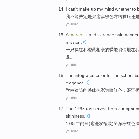
I
can't
make up my
mind
whether to
我
不能
决定
是
买
这套
黑色
方格
衣服
还
youdao
A
maroon
-
and
-
orange
salamander 
mission
.
一
只褐红
和
橙黄
相杂的
蝾螈
悄悄地在
龙
。
youdao
The integrated
color
for
the
school
bu
elegance
.
学校
建筑
的
整体
色彩
为
暗红色
，
深沉
youdao
The
1995 (as served from a magnu
shininess
.
1995年的酒(
这
是
双
瓶装
)
呈
深
棕红
色
youdao