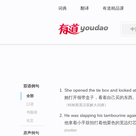
词典
翻译
有道精品课
中
有道 - 网易旗下搜索
双语例句
She
opened the
tie
box
and
looked a
全部
她
打开
领带
盒子
，
看着
自己
买
的东西
口语
《柯林斯英汉双解大词典》
书面语
He
was slapping his tambourine
agai
论文
他
拿着小
手鼓
拍打着
他
栗色
的宽边
灯
youdao
原声例句