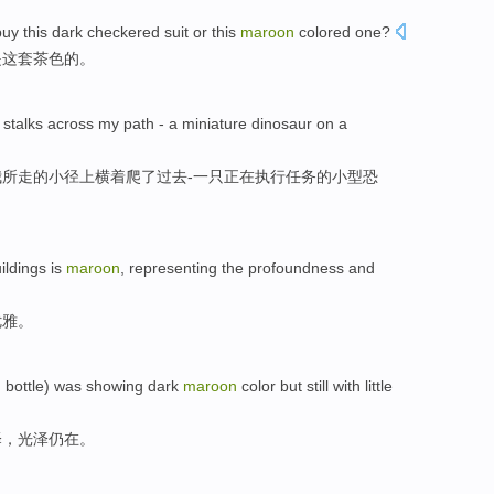
buy
this
dark
checkered
suit
or
this
maroon
colored one
?
是
这套
茶色
的。
stalks
across
my
path
- a
miniature
dinosaur
on a
我
所走的
小径
上横着爬了过去
-
一只正在
执行任务
的
小型
恐
ildings
is
maroon
, representing the
profoundness and
优雅
。
m
bottle
)
was
showing
dark
maroon
color
but
still
with
little
泽
，
光泽
仍
在
。