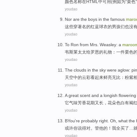
颜色
名称
在
HTML
中可用
(
例如
为“
栗色
”
youdao
Nor
are
the
boys
in the
famous
maro
这些穿
著名
的
红
蓝球
衣的
男孩们
也没
youdao
To
Ron
from
Mrs.
Weasley
:
a
maroo
韦
斯莱
太太
给
罗恩
的礼物
：
一
件
栗色
youdao
The
clouds
in the
sky
were aglow
:
pi
天空
中的
云彩
看起来
鲜亮
无比：
粉
紫
youdao
A great
scent
and
a longish
flowering
它气味芳香
花期又
长
，
花朵
色
白
有褐
youdao
BYou
're probably
right
. Oh, what the
或许你
说得
对
。
管他
的！
我
全
买了…
youdao