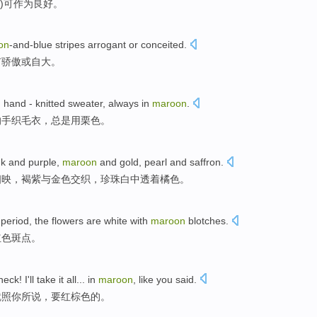
)
可
作为
良好
。
on
-and-blue stripes
arrogant
or
conceited
.
有
骄傲
或
自大
。
n
hand
- knitted
sweater
,
always
in
maroon
.
的
手
织
毛衣
，
总是
用
栗色。
nk
and purple
,
maroon
and
gold
,
pearl
and saffron
.
相映
，褐紫
与
金色
交织，珍珠白中透着橘色。
 period,
the flowers
are
white
with
maroon
blotches.
红色
斑点。
heck
!
I
'll
take
it
all
... in
maroon
, like
you
said
.
就
照
你
所说
，要红棕色的。