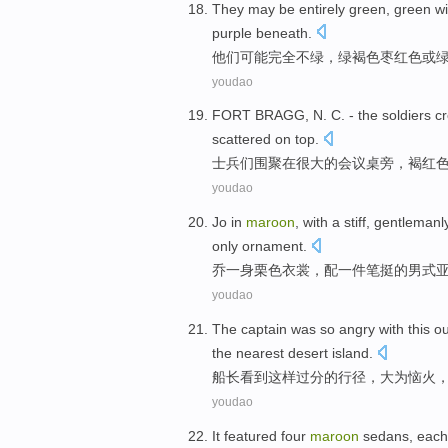
They
may be
entirely
green
, green w
purple
beneath
.
他们
可能
完全
不
绿
，绿褐色
枣
红色
或
youdao
FORT
BRAGG
, N. C. - the
soldiers
cr
scattered
on
top
.
士兵们
围聚
在
很大
的
会议
桌旁
，
褐红
youdao
Jo
in
maroon
, with
a
stiff, gentleman
only
ornament
.
乔
一身
栗色衣裳，配
一
件笔挺的男式
youdao
The captain
was
so angry with
this
o
the nearest
desert island
.
船长
看到
这样
过分
的行径，大为恼火
youdao
It featured
four
maroon
sedans
, eac